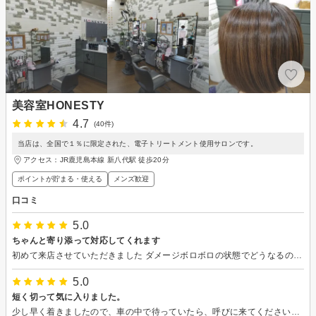
美容室HONESTY
4.7
(40件)
当店は、全国で１％に限定された、電子トリートメント使用サロンです。
アクセス：JR鹿児島本線 新八代駅 徒歩20分
ポイントが貯まる・使える
メンズ歓迎
口コミ
5.0
ちゃんと寄り添って対応してくれます
初めて来店させていただきました ダメージボロボロの状態でどうなるのかと不安ながらにもカットをお願いしました 結果ドライヤーですぐ乾く手櫛でまとまる大満足の仕上がりにしてもらい不安は無くなりました 最後にもセットの仕方や整髪料の選び方まで教えていただいてきて良かったと感じました 帰りには また来てくださいねと優しくお声を掛けていただき、皆さんでちゃんと私を見てありがとうございましたと送り出してもらいました 他のお店では担当者以外顔を見ないで声出ししてますよね とても感じ良くて またきますって言いました 次回もよろしくお願いします
5.0
短く切って気に入りました。
少し早く着きましたので、車の中で待っていたら、呼びに来てくださいました。感謝です。