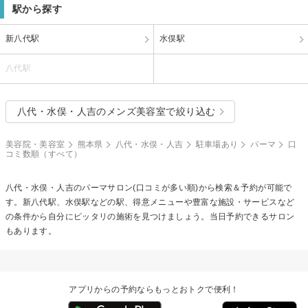
駅から探す
新八代駅
水俣駅
八代駅
八代・水俣・人吉のメンズ美容室で絞り込む
美容院・美容室
熊本県
八代・水俣・人吉
駐車場あり
パーマ
口
コミ数順（すべて）
八代・水俣・人吉の
パーマ
サロン(口コミが多い順)から検索＆予約が可能で
す。新八代駅、水俣駅などの駅、得意メニューや豊富な施設・サービスなど
の条件から自分にピッタリの施術を見つけましょう。当日予約できるサロン
もあります。
アプリからの予約ならもっとおトクで便利！