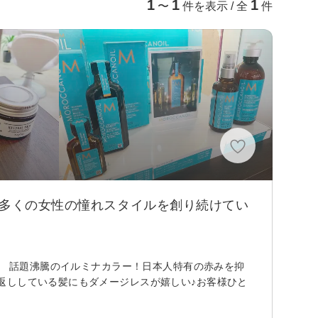
1
1
1
〜
件を表示 / 全
件
数多くの女性の憧れスタイルを創り続けてい
！！ 話題沸騰のイルミナカラー！日本人特有の赤みを抑
返ししている髪にもダメージレスが嬉しい♪お客様ひと