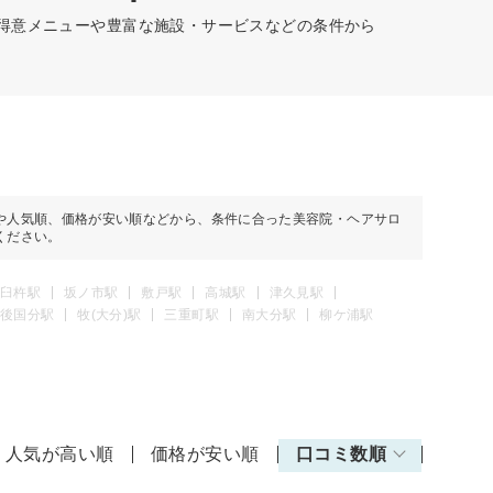
、得意メニューや豊富な施設・サービスなどの条件から
や人気順、価格が安い順などから、条件に合った美容院・ヘアサロ
ください。
臼杵駅
坂ノ市駅
敷戸駅
高城駅
津久見駅
後国分駅
牧(大分)駅
三重町駅
南大分駅
柳ケ浦駅
人気が高い順
価格が安い順
口コミ数順