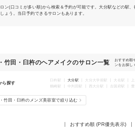
ロン(口コミが多い順)から検索＆予約が可能です。大分駅などの駅
ましょう。当日予約できるサロンもあります。
おすすめ順
・竹田・臼杵のヘアメイクのサロン一覧
ンをお探し
臼杵駅
大分駅
大分大学前駅
大在駅
上
から探す
鶴崎駅
中判田駅
西大分駅
古国府駅
豊
・竹田・臼杵のメンズ美容室で絞り込む
おすすめ順 (PR優先表示)