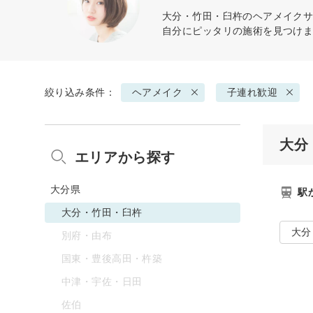
大分・竹田・臼杵の
ヘアメイク
サ
自分にピッタリの施術を見つけ
絞り込み条件：
ヘアメイク
子連れ歓迎
大分
エリアから探す
大分県
駅
大分・竹田・臼杵
大分
別府・由布
国東・豊後高田・杵築
中津・宇佐・日田
佐伯