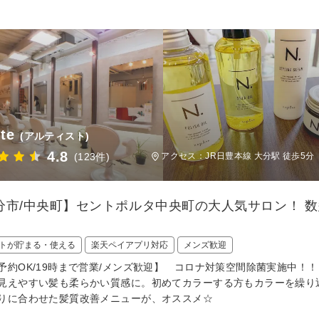
ste
(アルティスト)
4.8
(123件)
アクセス：JR日豊本線 大分駅 徒歩5分
分市/中央町】セントポルタ中央町の大人気サロン！ 
トが貯まる・使える
楽天ペイアプリ対応
メンズ歓迎
予約OK/19時まで営業/メンズ歓迎】 コロナ対策空間除菌実施中
見えやすい髪も柔らかい質感に。初めてカラーする方もカラーを繰り
りに合わせた髪質改善メニューが、オススメ☆