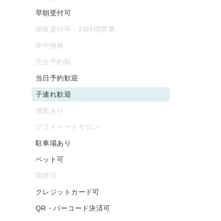
早朝受付可
深夜受付可・24時間営業
年中無休
完全予約制
当日予約歓迎
子連れ歓迎
個室あり
プライベートサロン
駐車場あり
ペット可
喫煙可
クレジットカード可
QR・バーコード決済可