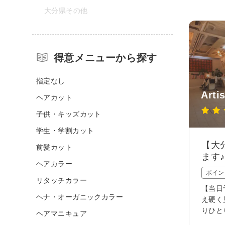
大分県その他
得意メニューから探す
指定なし
Arti
ヘアカット
子供・キッズカット
学生・学割カット
【大
前髪カット
ます♪
ヘアカラー
ポイン
リタッチカラー
【当日
ヘナ・オーガニックカラー
え硬く
りひと
ヘアマニキュア