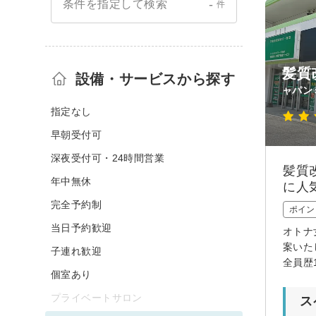
-
条件を指定して検索
件
髪質
設備・サービスから探す
ャパン
指定なし
早朝受付可
深夜受付可・24時間営業
髪質
年中無休
に人
完全予約制
ポイン
当日予約歓迎
オトナ
案いた
子連れ歓迎
全員歴
個室あり
プライベートサロン
ス