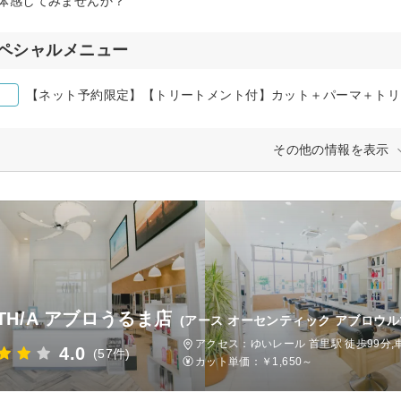
体感してみませんか？
ペシャルメニュー
【ネット予約限定】【トリートメント付】カット＋パーマ＋トリ
その他の情報を表示
RTH/A アブロうるま店
(アース オーセンティック アブロウル
アクセス：ゆいレール 首里駅 徒歩99分,
4.0
(57件)
カット単価：
￥1,650～