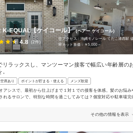
R K-EQUAL【ケイコール】
(ヘアー ケイコール)
アクセス：沖縄モノレール てだこ浦西駅 徒
4.8
(2件)
カット単価：
￥5,000～
でリラックスし、マンツーマン接客で幅広い年齢層の
を。
日空席あり
ポイントが貯まる・使える
メンズ歓迎
オアシスで、最初から仕上げまで１対１での接客を体感。髪のお悩み
されるサロンで、特別な時間を過ごしてみては？個室対応や駐車場完
その他の情報を表示