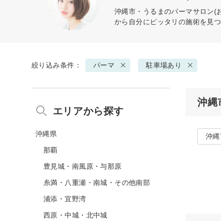
沖縄市・うるまの
パーマ
サロン(
から自分にピッタリの施術を見
絞り込み条件：
パーマ
駐車場あり
沖縄
エリアから探す
沖縄県
沖縄
那覇
豊見城・南風原・与那原
糸満・八重瀬・南城・その他南部
浦添・宜野湾
西原・中城・北中城