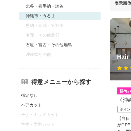
表示順
北谷・嘉手納・読谷
沖縄市・うるま
恩納・金武・宜野座
名護・その他北部
石垣・宮古・その他離島
沖縄県その他
Hair
得意メニューから探す
指定なし
《沖
ヘアカット
ポイン
子供・キッズカット
【当日
学生・学割カット
がOP