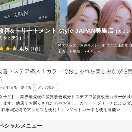
改善&トリートメント style JAPAN美里店
(カミシ
ミサトテン)
アクセス：沖縄モノレール てだこ浦西駅 徒
4.5
(1件)
カット単価：
￥4,400～
改善トステア導入！カラーでおしゃれを楽しみながら艶
気
トが貯まる・使える
メンズ歓迎
女子注目！業界最先端の髪質改善成分トステアで髪質改善カラーが可
します。他店でお断りされた方やお直し、カラー・ブリーチによるダ
1駐車場完備でアクセスも便利！クレジットカードも使用可能☆
ペシャルメニュー