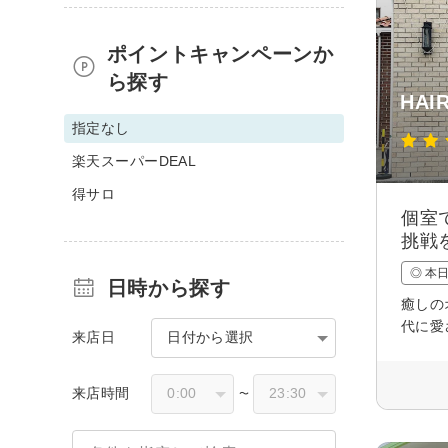
ポイントキャンペーンか
ら探す
HAI
指定なし
楽天スーパーDEAL
得サロ
個室
挑戦
◎ 本
日時から探す
癒しの
代に愛
来店日
日付から選択
来店時間
〜