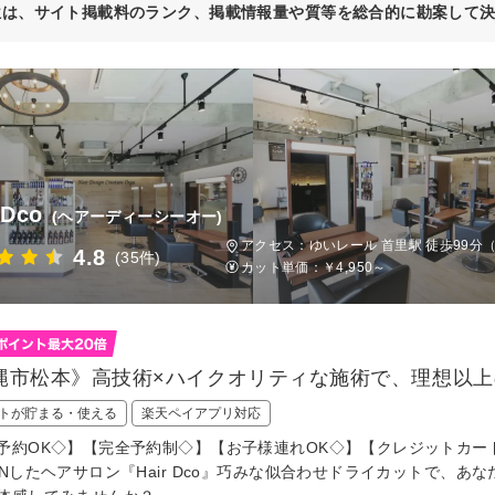
位は、サイト掲載料のランク、掲載情報量や質等を総合的に勘案して
 Dco
(ヘアーディーシーオー)
アクセス：ゆいレール 首里駅 徒歩99分（
4.8
(35件)
カット単価：
￥4,950～
縄市松本》高技術×ハイクオリティな施術で、理想以上
トが貯まる・使える
楽天ペイアプリ対応
予約OK◇】【完全予約制◇】【お子様連れOK◇】【クレジットカー
ENしたヘアサロン『Hair Dco』巧みな似合わせドライカットで、