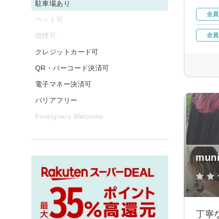
駐車場あり
全員
ペット可
喫煙可
全員
クレジットカード可
QR・バーコード決済可
電子マネー決済可
バリアフリー
Foreigners Welcome
muni
丁寧