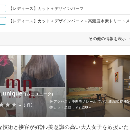
【レディース】カット＋デザインパーマ
【レディース】カット＋デザインパーマ＋高濃度水素トリートメ
その他の情報を表示
.unique
(ムニユニーク)
アクセス：沖縄モノレール てだこ浦西駅 徒歩5
-
(-件)
カット単価：
￥2,200～
な技術と接客が好評♪美意識の高い大人女子を応援いた