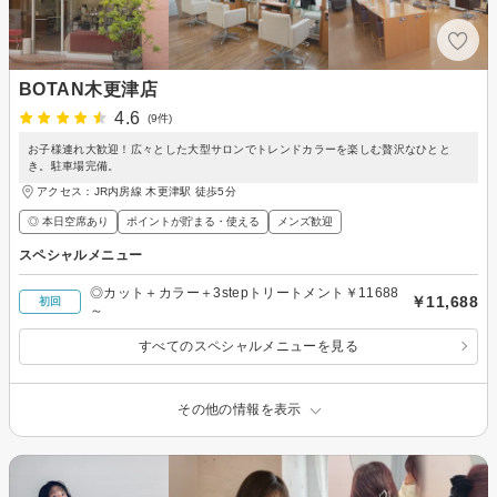
BOTAN木更津店
4.6
(9件)
お子様連れ大歓迎！広々とした大型サロンでトレンドカラーを楽しむ贅沢なひとと
き。駐車場完備。
アクセス：JR内房線 木更津駅 徒歩5分
◎ 本日空席あり
ポイントが貯まる・使える
メンズ歓迎
スペシャルメニュー
◎カット＋カラー＋3stepトリートメント￥11688
￥11,688
初回
～
すべてのスペシャルメニューを見る
その他の情報を表示