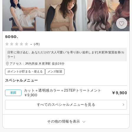
soso.
-
(-件)
日常に溶け込む、あなただけの“大人可愛い”を寄り添い追求します[木更津/髪質改善/カ
ラー］
アクセス：JR内房線 木更津駅 徒歩26分
ポイントが貯まる・使える
メンズ歓迎
スペシャルメニュー
カット＋透明感カラー＋2STEPトリートメント
￥9,900
初回
￥9,900
すべてのスペシャルメニューを見る
その他の情報を表示