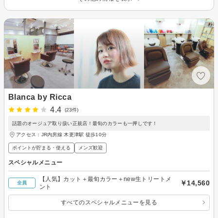
Blanca by Ricca
4.4
(23件)
話題のオージュア取り扱い正規店！最旬のカラーも一押しです！
アクセス：JR内房線 木更津駅 徒歩10分
ポイントが貯まる・使える
メンズ歓迎
スペシャルメニュー
【人気】カット＋最旬カラー＋new生トリートメ
￥14,560
全員
ント
すべてのスペシャルメニューを見る