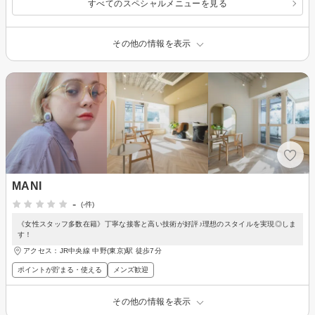
すべてのスペシャルメニューを見る
その他の情報を表示
MANI
-
(-件)
《女性スタッフ多数在籍》丁寧な接客と高い技術が好評♪理想のスタイルを実現◎しま
す！
アクセス：JR中央線 中野(東京)駅 徒歩7分
ポイントが貯まる・使える
メンズ歓迎
その他の情報を表示