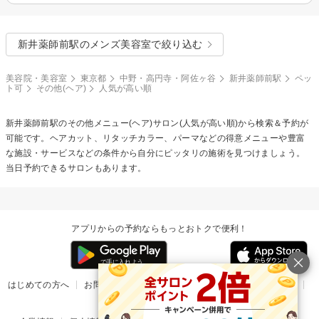
新井薬師前駅のメンズ美容室で絞り込む
美容院・美容室
東京都
中野・高円寺・阿佐ヶ谷
新井薬師前駅
ペッ
ト可
その他(ヘア)
人気が高い順
新井薬師前駅の
その他メニュー(ヘア)
サロン(人気が高い順)から検索＆予約が
可能です。ヘアカット、リタッチカラー、パーマなどの得意メニューや豊富
な施設・サービスなどの条件から自分にピッタリの施術を見つけましょう。
当日予約できるサロンもあります。
アプリからの予約ならもっとおトクで便利！
はじめての方へ
お問い合わせ
ヘルプ
リリース情報
利用規約
掲載ご希望のサロン様