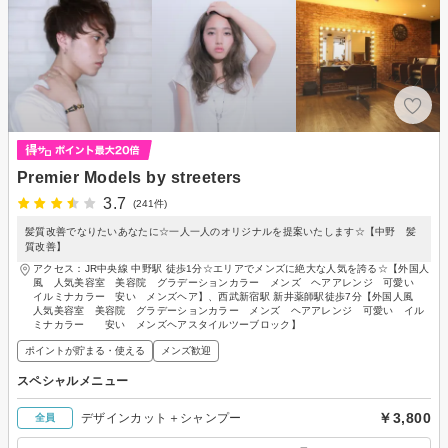
Premier Models by streeters
3.7
(241件)
髪質改善でなりたいあなたに☆一人一人のオリジナルを提案いたします☆【中野 髪
質改善】
アクセス：JR中央線 中野駅 徒歩1分☆エリアでメンズに絶大な人気を誇る☆【外国人
風 人気美容室 美容院 グラデーションカラー メンズ ヘアアレンジ 可愛い
イルミナカラー 安い メンズヘア】、西武新宿駅 新井薬師駅徒歩7分【外国人風
人気美容室 美容院 グラデーションカラー メンズ ヘアアレンジ 可愛い イル
ミナカラー 安い メンズヘアスタイルツーブロック】
ポイントが貯まる・使える
メンズ歓迎
スペシャルメニュー
￥3,800
デザインカット＋シャンプー
全員