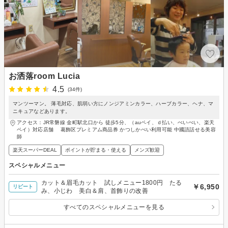
お洒落room Lucia
4.5
(34件)
マンツーマン。 薄毛対応、肌弱い方にノンジアミンカラー、ハーブカラー、ヘナ、マ
ニキュアなどあります。
アクセス：JR常磐線 金町駅北口から 徒歩5分、（auペイ、ｄ払い、ぺいぺい、楽天
ペイ）対応店舗 葛飾区プレミアム商品券 かつしかぺい利用可能 中國語話せる美容
師
楽天スーパーDEAL
ポイントが貯まる・使える
メンズ歓迎
スペシャルメニュー
カット＆眉毛カット 試しメニュー1800円 たる
￥6,950
リピート
み、小じわ 美白＆肩、首飾りの改善
すべてのスペシャルメニューを見る