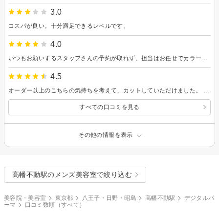
3.0
コスパが良い。十分満足できるレベルです。
4.0
いつもお願いするスタッフさんの予約が取れず、担当はお任せでカラーとパーマで予約していたが、髪質を見てブリーチもパーマもやめた方がいいとの事で断念。パーマなし、ハイライトのスジ？を入れることになりました。が、結果まとまりのあるスタイルとカラーになって良かったです。コテの使い方もアドバイスしてもらい、四苦八苦しながらですが実行してます。カラーも好評です。次回のカラーはもう少しクッキリとスジを入れてもらえたら嬉しいです。あとはやっぱり、毛先だけパーマもかけたい…(笑) また宜しくお願いします。
4.5
オーダー以上のこちらの気持ちを考えて、カットしていただけました。 見た目も気に入ってますが、軽くなって気分もいいです。ありがとうございました。
すべての口コミを見る
その他の情報を表示
高幡不動駅のメンズ美容室で絞り込む
美容院・美容室
東京都
八王子・日野・昭島
高幡不動駅
デジタルパ
ーマ
口コミ数順（すべて）