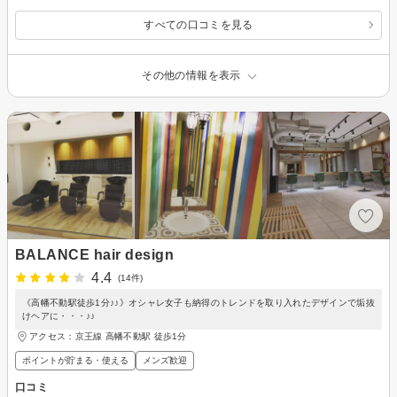
すべての口コミを見る
その他の情報を表示
BALANCE hair design
4.4
(14件)
《高幡不動駅徒歩1分♪♪》オシャレ女子も納得のトレンドを取り入れたデザインで垢抜
けヘアに・・・♪♪
アクセス：京王線 高幡不動駅 徒歩1分
ポイントが貯まる・使える
メンズ歓迎
口コミ