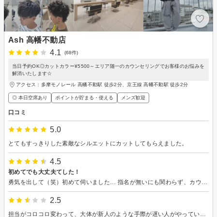
Ash 高幡不動店
4.1
(68件)
当日予約OK◎カットカラー¥5500～エリア随一のカウンセリングでお客様のお悩みを
解消いたします☆
アクセス：多摩モノレール 高幡不動駅 徒歩2分、京王線 高幡不動駅 徒歩2分
◎ 本日空席あり
ポイントが貯まる・使える
メンズ歓迎
口コミ
5.0
とてもすっきりした素敵なシルエットにカットしてもらえました。
4.5
初めてでも大丈夫てした！
勇気を出して（笑）初めて伺いました… 指名が無いにも関わらず、カウンセリングからカットまで、クリエイティブディレクターの方が担当してくださり、ちょっと緊張しました…💦 が、とても居心地もよく、また手際よくカットしていただきました。 ありがとうございました。
2.5
担当がコロコロ変わって、大体が新人のような手際が遅い人がやっていたので、無駄に時間がかかった印象。時間帯的にそうだったのか、やたら暇な従業員が多く、4〜5人集まってペラペラ喋って客の動向を見てない。大体カットはお店に任せるが、この時代に合わなそうな日本人形ヘアーに仕上がって唖然とした。