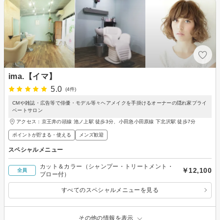
ima.【イマ】
5.0
(4件)
CMや雑誌・広告等で俳優・モデル等々ヘアメイクを手掛けるオーナーの隠れ家プライ
ベートサロン
アクセス：京王井の頭線 池ノ上駅 徒歩3分、小田急小田原線 下北沢駅 徒歩7分
ポイントが貯まる・使える
メンズ歓迎
スペシャルメニュー
カット＆カラー（シャンプー・トリートメント・
￥12,100
全員
ブロー付）
すべてのスペシャルメニューを見る
その他の情報を表示