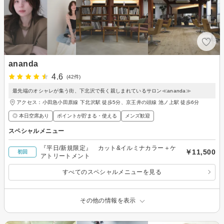
ananda
4.6
(42件)
最先端のオシャレが集う街、下北沢で長く親しまれているサロン≪ananda≫
アクセス：小田急小田原線 下北沢駅 徒歩5分、京王井の頭線 池ノ上駅 徒歩6分
◎ 本日空席あり
ポイントが貯まる・使える
メンズ歓迎
スペシャルメニュー
『平日/新規限定』 カット&イルミナカラー＋ケ
￥11,500
初回
アトリートメント
すべてのスペシャルメニューを見る
その他の情報を表示