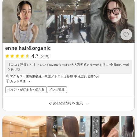
enne hair&organic
4.7
(25件)
【口コミ評価4.7!!】トレンドstyle&今っぽい大人透明感カラーがお得に*全員okクーポ
ンあり◎
アクセス：東急東横線・東京メトロ日比谷線 中目黒駅 徒歩5分
カット単価：
-
ポイントが貯まる・使える
メンズ歓迎
その他の情報を表示