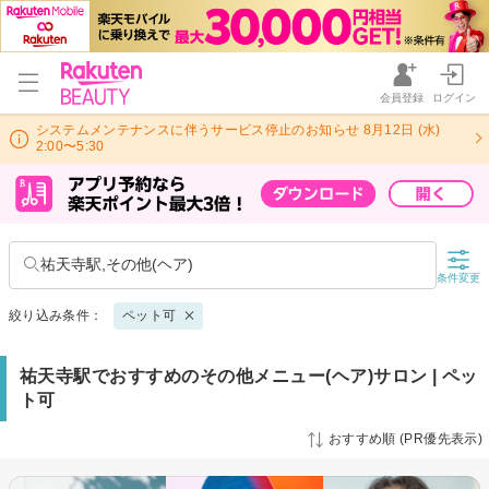
会員登録
ログイン
システムメンテナンスに伴うサービス停止のお知らせ 8月12日 (水)
2:00〜5:30
祐天寺駅,その他(ヘア)
条件変更
絞り込み条件：
ペット可
祐天寺駅でおすすめのその他メニュー(ヘア)サロン | ペッ
ト可
おすすめ順 (PR優先表示)