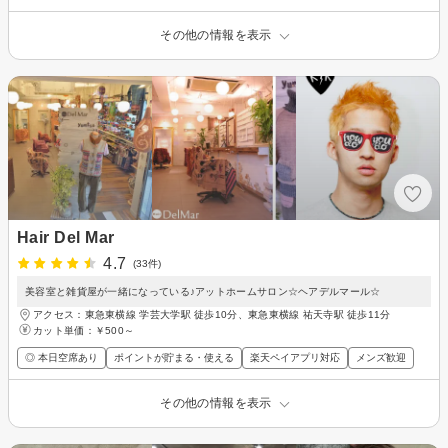
その他の情報を表示
Hair Del Mar
4.7
(33件)
美容室と雑貨屋が一緒になっている♪アットホームサロン☆ヘアデルマール☆
アクセス：東急東横線 学芸大学駅 徒歩10分、東急東横線 祐天寺駅 徒歩11分
カット単価：
￥500～
◎ 本日空席あり
ポイントが貯まる・使える
楽天ペイアプリ対応
メンズ歓迎
その他の情報を表示