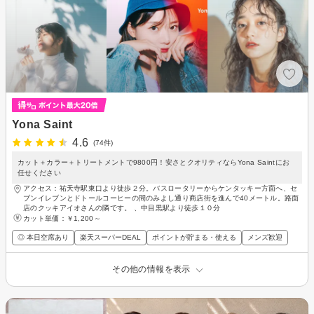
Yona Saint
4.6
(74件)
カット＋カラー＋トリートメントで9800円！安さとクオリティならYona Saintにお
任せください
アクセス：祐天寺駅東口より徒歩２分。バスロータリーからケンタッキー方面へ、セ
ブンイレブンとドトールコーヒーの間のみよし通り商店街を進んで40メートル。路面
店のクッキアイオさんの隣です。 、中目黒駅より徒歩１０分
カット単価：
￥1,200～
◎ 本日空席あり
楽天スーパーDEAL
ポイントが貯まる・使える
メンズ歓迎
その他の情報を表示