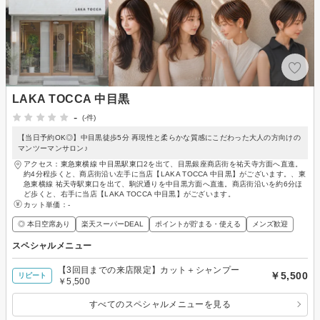
LAKA TOCCA 中目黒
-
(-件)
【当日予約OK◎】中目黒徒歩5分 再現性と柔らかな質感にこだわった大人の方向けの
マンツーマンサロン♪
アクセス：東急東横線 中目黒駅東口2を出て、目黒銀座商店街を祐天寺方面へ直進。
約4分程歩くと、商店街沿い左手に当店【LAKA TOCCA 中目黒】がございます。、東
急東横線 祐天寺駅東口を出て、駒沢通りを中目黒方面へ直進。商店街沿いを約6分ほ
ど歩くと、右手に当店【LAKA TOCCA 中目黒】がございます。
カット単価：
-
◎ 本日空席あり
楽天スーパーDEAL
ポイントが貯まる・使える
メンズ歓迎
スペシャルメニュー
【3回目までの来店限定】カット＋シャンプー
￥5,500
リピート
￥5,500
すべてのスペシャルメニューを見る