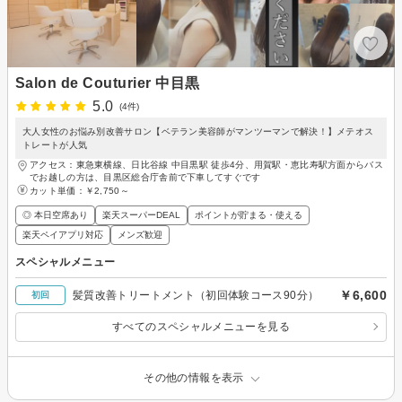
Salon de Couturier 中目黒
5.0
(4件)
大人女性のお悩み別改善サロン【ベテラン美容師がマンツーマンで解決！】メテオス
トレートが人気
アクセス：東急東横線、日比谷線 中目黒駅 徒歩4分、用賀駅・恵比寿駅方面からバス
でお越しの方は、目黒区総合庁舎前で下車してすぐです
カット単価：
￥2,750～
◎ 本日空席あり
楽天スーパーDEAL
ポイントが貯まる・使える
楽天ペイアプリ対応
メンズ歓迎
スペシャルメニュー
￥6,600
髪質改善トリートメント（初回体験コース90分）
初回
すべてのスペシャルメニューを見る
その他の情報を表示