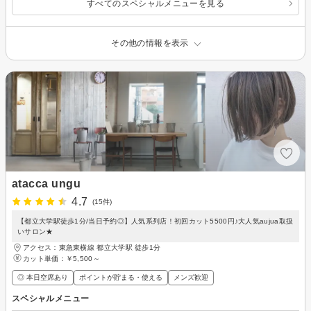
すべてのスペシャルメニューを見る
その他の情報を表示
atacca ungu
4.7
(15件)
【都立大学駅徒歩1分/当日予約◎】人気系列店！初回カット5500円♪大人気aujua取扱
いサロン★
アクセス：東急東横線 都立大学駅 徒歩1分
カット単価：
￥5,500～
◎ 本日空席あり
ポイントが貯まる・使える
メンズ歓迎
スペシャルメニュー