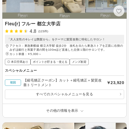
Fleu[r] フルー 都立大学店
4.8
(123件)
「大人女性のキレイは艶髪から」をテーマに髪質改善に特化したサロン！
アクセス：東急東横線 都立大学駅 徒歩2分 改札を出たら東急ストアを正面に右側の
みずほ銀行と和菓子屋の間を100mほど直進した左側１階のサロンです。
カット単価：
￥5,000～
◎ 本日空席あり
ポイントが貯まる・使える
メンズ歓迎
スペシャルメニュー
【縮毛矯正クーポン】カット＋縮毛矯正＋髪質改
￥23,920
初回
善トリートメント
すべてのスペシャルメニューを見る
その他の情報を表示