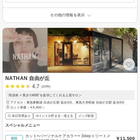
その他の情報を表示
NATHAN 自由が丘
4.7
(10件)
“高技術 × 寛ぎの時間”を提供してくれる上質サロン
アクセス：東急東横線 自由が丘駅 徒歩8分、東急大井町線 自由が丘駅 徒歩8分
カット単価：
￥6,900～
◎ 本日空席あり
ポイントが貯まる・使える
メンズ歓迎
スペシャルメニュー
カット+パーソナルケアカラー+ 3stepトリートメ
￥11,500
初回