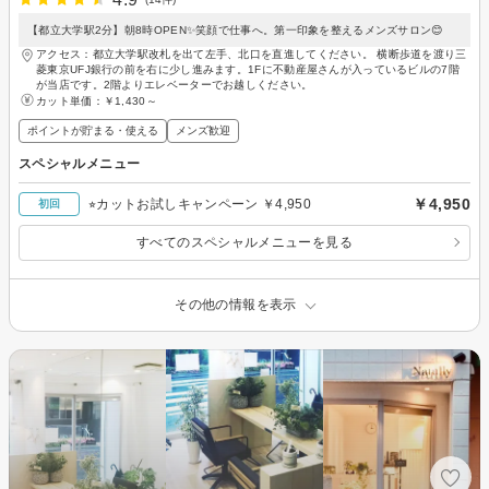
【都立大学駅2分】朝8時OPEN✨笑顔で仕事へ。第一印象を整えるメンズサロン😊
アクセス：都立大学駅改札を出て左手、北口を直進してください。 横断歩道を渡り三
菱東京UFJ銀行の前を右に少し進みます。1Fに不動産屋さんが入っているビルの7階
が当店です。2階よりエレベーターでお越しください。
カット単価：
￥1,430～
ポイントが貯まる・使える
メンズ歓迎
スペシャルメニュー
￥4,950
⭐︎カットお試しキャンペーン ￥4,950
初回
すべてのスペシャルメニューを見る
その他の情報を表示