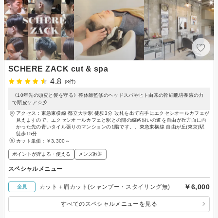
SCHERE ZACK cut & spa
4.8
(8件)
《10年先の頭皮と髪を守る》整体師監修のヘッドスパやヒト由来の幹細胞培養液の力
で頭皮ケア☆彡
アクセス：東急東横線 都立大学駅 徒歩3分 改札を出て右手にエクセシオールカフェが
見えますので、エクセシオールカフェと駅との間の線路沿いの道を自由が丘方面に向
かった先の青いタイル張りのマンションの1階です。、東急東横線 自由が丘(東京)駅
徒歩15分
カット単価：
￥3,300～
ポイントが貯まる・使える
メンズ歓迎
スペシャルメニュー
￥6,000
カット＋眉カット(シャンプー・スタイリング無)
全員
すべてのスペシャルメニューを見る