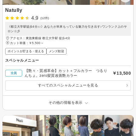
Natully
4.9
(12件)
《都立大学駅徒歩4分♪♪》あなたが本来もっている魅力を引き出す♪ワンランク上のサ
ロン☆彡
アクセス：東急東横線 都立大学駅 徒歩4分
カット単価：
￥5,500～
ポイントが貯まる・使える
メンズ歓迎
スペシャルメニュー
【艶々・質感革命】カット＋フルカラー つるり
￥13,500
全員
んちょ。zero髪質改善艶カラー
すべてのスペシャルメニューを見る
その他の情報を表示