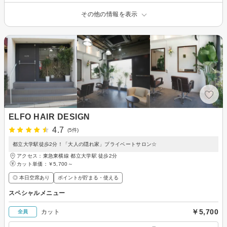
その他の情報を表示
ELFO HAIR DESIGN
4.7
(5件)
都立大学駅徒歩2分！「大人の隠れ家」プライベートサロン☆
アクセス：東急東横線 都立大学駅 徒歩2分
カット単価：
￥5,700～
◎ 本日空席あり
ポイントが貯まる・使える
スペシャルメニュー
￥5,700
カット
全員