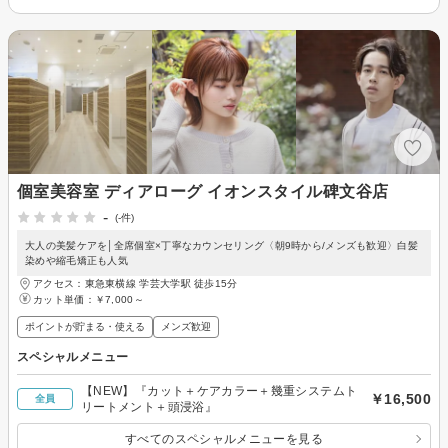
個室美容室 ディアローグ イオンスタイル碑文谷店
-
(-件)
大人の美髪ケアを│全席個室×丁寧なカウンセリング〈朝9時から/メンズも歓迎〉白髪
染めや縮毛矯正も人気
アクセス：東急東横線 学芸大学駅 徒歩15分
カット単価：
￥7,000～
ポイントが貯まる・使える
メンズ歓迎
スペシャルメニュー
【NEW】『カット＋ケアカラー＋幾重システムト
￥16,500
全員
リートメント＋頭浸浴』
すべてのスペシャルメニューを見る