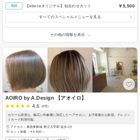
￥5,500
【ataccaオリジナル】似合わせカット
初回
すべてのスペシャルメニューを見る
その他の情報を表示
AOIRO by A.Design 【アオイロ】
4.6
(4件)
カラーも得意な、幅広い年齢層に対応したヘアサロン。お子様連れも歓迎。クレジッ
トカード利用可能。
アクセス：東急東横線 都立大学駅 徒歩1分
カット単価：
￥5,800～