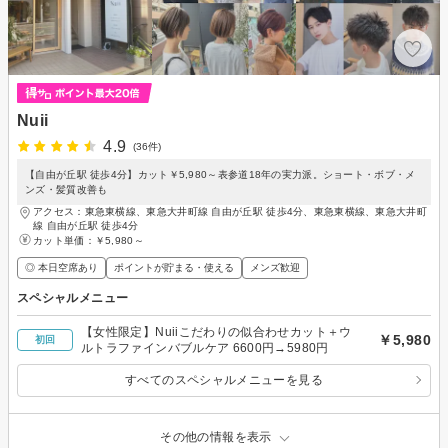
Nuii
4.9
(36件)
【自由が丘駅 徒歩4分】カット￥5,980～表参道18年の実力派。ショート・ボブ・メ
ンズ・髪質改善も
アクセス：東急東横線、東急大井町線 自由が丘駅 徒歩4分、東急東横線、東急大井町
線 自由が丘駅 徒歩4分
カット単価：
￥5,980～
◎ 本日空席あり
ポイントが貯まる・使える
メンズ歓迎
スペシャルメニュー
【女性限定】Nuiiこだわりの似合わせカット＋ウ
￥5,980
初回
ルトラファインバブルケア 6600円→5980円
すべてのスペシャルメニューを見る
その他の情報を表示