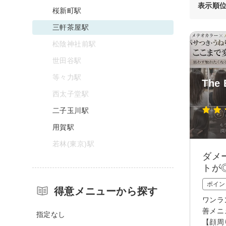
表示順
桜新町駅
三軒茶屋駅
松陰神社前駅
世田谷駅
等々力駅
The 
西太子堂駅
二子玉川駅
用賀駅
若林(東京)駅
ダメ
トが
ポイン
得意メニューから探す
ワンラ
善メニ
指定なし
【顔周