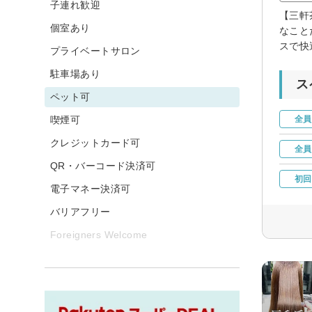
子連れ歓迎
【三軒
個室あり
なこと
スで快
プライベートサロン
駐車場あり
ス
ペット可
喫煙可
全員
クレジットカード可
全員
QR・バーコード決済可
初回
電子マネー決済可
バリアフリー
Foreigners Welcome