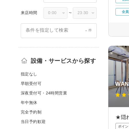
全員
来店時間
〜
-
条件を指定して検索
件
設備・サービスから探す
指定なし
WAN
早朝受付可
深夜受付可・24時間営業
年中無休
完全予約制
★隠
当日予約歓迎
ポイン