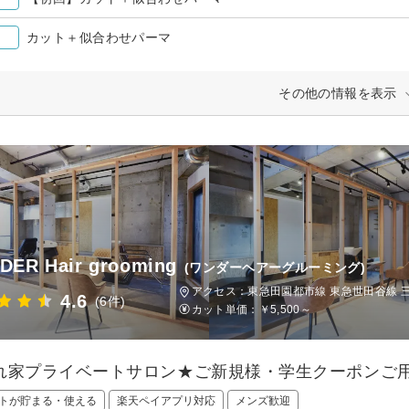
カット＋似合わせパーマ
その他の情報を表示
DER Hair grooming
(ワンダーヘアーグルーミング)
アクセス：東急田園都市線 東急世田谷線 三
4.6
(6件)
カット単価：
￥5,500～
れ家プライベートサロン★ご新規様・学生クーポンご
トが貯まる・使える
楽天ペイアプリ対応
メンズ歓迎