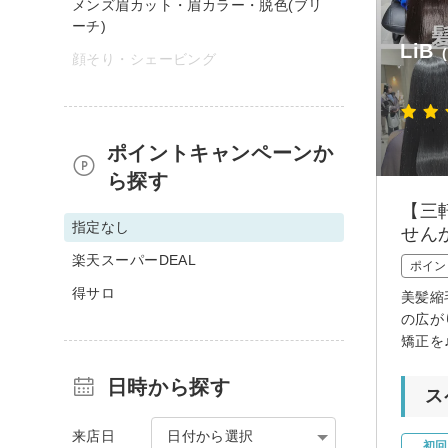
メンズ眉カット・眉カラー・脱色(ブリ
ーチ)
LiB
顔そり・シェービング
ポイントキャンペーンか
ら探す
【三
指定なし
せん
楽天スーパーDEAL
ポイン
得サロ
美髪縮
の広が
矯正を
日時から探す
ス
来店日
日付から選択
初回