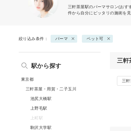
三軒茶屋駅の
パーマ
サロン(おす
件から自分にピッタリの施術を
絞り込み条件：
パーマ
ペット可
三軒
駅から探す
東京都
三軒
三軒茶屋・用賀・二子玉川
池尻大橋駅
上野毛駅
上町駅
駒沢大学駅