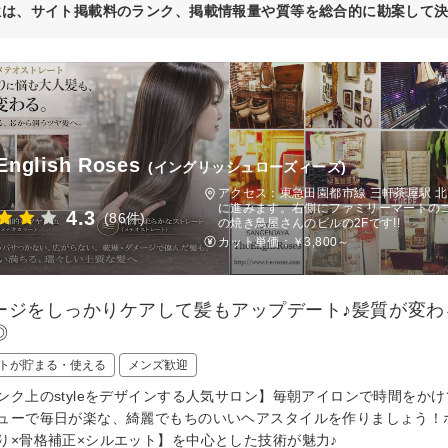
位は、サイト掲載料のランク、掲載情報量や質等を総合的に勘案して
English Roses
(イングリッシュローズィーズ)
アクセス：東急田園都市線 三軒茶屋駅 
に進みます。右側にファミリーマートの
4.3
(86件)
の焼き鳥屋さんのビルの2Fです!!
カット単価：
￥3,800～
ージをしっかりケアして髪もアップデート♪髪質が変わ
◎
トが貯まる・使える
メンズ歓迎
ンク上のstyleをデザインする人気サロン】毎朝アイロンで時間を
ューで毎日が楽な、綺麗でもちのいいヘアスタイルを作りましょう！
り×骨格補正×シルエット】を中心とした技術が魅力♪