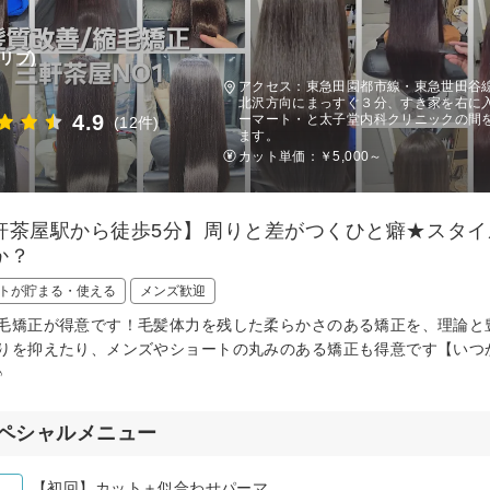
(リブ)
アクセス：東急田園都市線・東急世田谷線
北沢方向にまっすぐ３分、すき家を右に入
4.9
ーマート・と太子堂内科クリニックの間を
(12件)
ます。
カット単価：
￥5,000～
軒茶屋駅から徒歩5分】周りと差がつくひと癖★スタ
か？
トが貯まる・使える
メンズ歓迎
毛矯正が得意です！毛髪体力を残した柔らかさのある矯正を、理論と
りを抑えたり、メンズやショートの丸みのある矯正も得意です【いつ
♪
ペシャルメニュー
【初回】カット＋似合わせパーマ