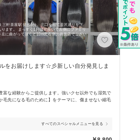
 三軒茶屋駅 徒歩5分、北口を出て茶沢通りを下
ります。 まっすぐ1分ほど歩いて左側にファミリ
左に曲がって頂くと10m先右側の路面店でござい
イルをお届けします☆彡新しい自分発見しま
豊富な経験からご提供します。強いクセ以外でも湿気で
か毛先になる毛のために】をテーマに、傷ませない縮毛
すべてのスペシャルメニューを見る
￥8,800