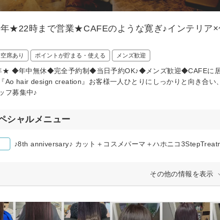
周年★22時まで営業★CAFEのような寛ぎ♪インテリ
日空席あり
ポイントが貯まる・使える
メンズ歓迎
年★ ◆年中無休◆完全予約制◆当日予約OK♪◆メンズ歓迎◆CAFE
『Ao hair design creation』お客様一人ひとりにしっかり
ッフ募集中♪
ペシャルメニュー
♪8th anniversary♪ カット＋コスメパーマ＋ハホニコ3StepTreat
その他の情報を表示