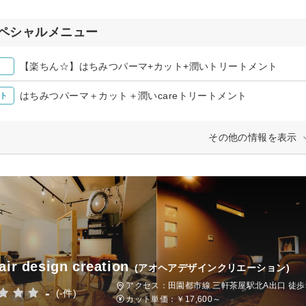
ペシャルメニュー
【楽ちん☆】はちみつパーマ+カット+潤いトリートメント
はちみつパーマ＋カット＋潤いcareトリートメント
ト
その他の情報を表示
air design creation
(アオヘアデザインクリエーション)
アクセス：田園都市線 三軒茶屋駅北A出口 徒歩
-
(-件)
カット単価：
￥17,600～