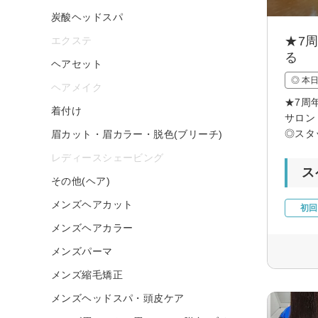
炭酸ヘッドスパ
★7
エクステ
る
ヘアセット
◎ 本
ヘアメイク
★7周
着付け
サロン
◎スタ
眉カット・眉カラー・脱色(ブリーチ)
レディースシェービング
ス
その他(ヘア)
メンズヘアカット
初回
メンズヘアカラー
メンズパーマ
メンズ縮毛矯正
メンズヘッドスパ・頭皮ケア