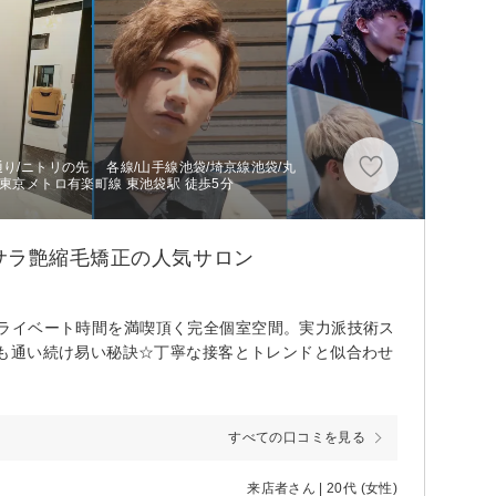
り/ニトリの先 各線/山手線池袋/埼京線池袋/丸
東京メトロ有楽町線 東池袋駅 徒歩5分
サラ艶縮毛矯正の人気サロン
れプライベート時間を満喫頂く完全個室空間。実力派技術ス
も通い続け易い秘訣☆丁寧な接客とトレンドと似合わせ
すべての口コミを見る
来店者さん | 20代 (女性)