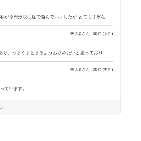
初めて利用しました。 個室になっていてとても雰囲気のいい美容院さんで、私が今円形脱毛症で悩んでいましたが とても丁寧な施術をして下さり、お姉さんもとても優しく満足いくヘアスタイルにして頂きました。 個室でかなり広めなので子供とも行けそうで 今度から通わせて頂こうと思います。
来店者さん | 50代 (女性)
ボリュームとくせのある方におすすめです。私はいつもボリュームとくせがあり、うまくまとまるようおさめたいと思っており、ご自身の経験もあるようで、うまくカットしていただけます。
来店者さん | 20代 (男性)
もっています。