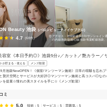
ON Beauty 池袋
(バロンビューティイケブクロ)
アクセス：池袋駅徒歩5分/サンシャイン通
4.7
(68件)
の内線池袋/副都心線池袋/有楽町線池袋、
美容室《本日予約◎》池袋5分♪／カット／艶カラー／
トが貯まる・使える
メンズ歓迎
3年9月池袋NewOPEN！《個室/マンツーマン施術》日常の喧騒を忘
と贅沢空間とサービスが大好評◎マンツーマン施術と高コスパ◎なの
ンを提案☆憧れの美スタイルを手に☆《メンズ歓迎》
コミ
5.0
技術：5
サービス：5
雰囲気：5