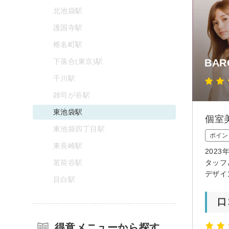
北池袋駅
護国寺駅
椎名町駅
下落合(東京)駅
BAR
千川駅
雑司が谷駅
東池袋駅
個室
東池袋四丁目駅
ポイン
東長崎駅
202
茗荷谷駅
タッフ
デザイ
目白駅
口
得意メニューから探す