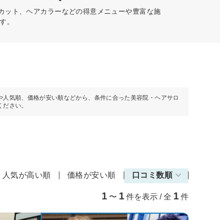
髪カット、ヘアカラーなどの得意メニューや豊富な施
す。
や人気順、価格が安い順などから、条件に合った美容院・ヘアサロ
ください。
人気が高い順
価格が安い順
口コミ数順
1
1
1
〜
件を表示 / 全
件