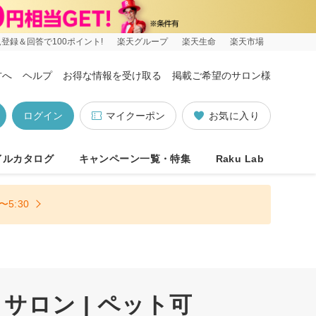
登録＆回答で100ポイント!
楽天グループ
楽天生命
楽天市場
方へ
ヘルプ
お得な情報を受け取る
掲載ご希望のサロン様
ログイン
マイクーポン
お気に入り
イルカタログ
キャンペーン一覧・特集
Raku Lab
5:30
ロン | ペット可