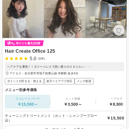
Hair Create Office 125
5.0
(5件)
ヘアケアを重視！！ダメージレスで思い通りのスタイルへ・・・
アクセス：名古屋市営地下鉄東山線 本郷駅 徒歩3分
ポイントが貯まる・使える
楽天ペイアプリ対応
メンズ歓迎
メニュー別参考価格
ストレートパーマ
カット単価
ヘアカラー
￥15,500～
￥3,500～
￥8,900～
チューニングトリートメント（カット・シャンプーブロー
￥15,500
込）