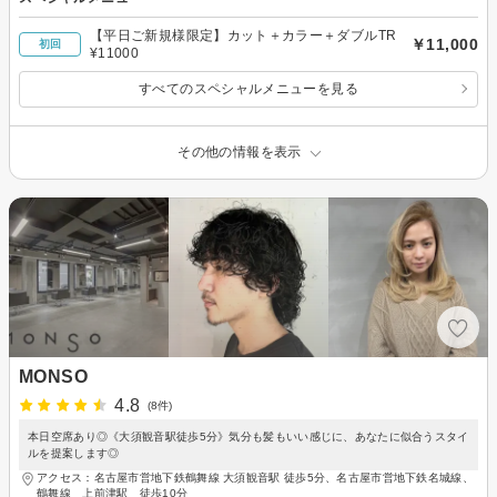
【平日ご新規様限定】カット＋カラー＋ダブルTR
￥11,000
初回
¥11000
すべてのスペシャルメニューを見る
その他の情報を表示
MONSO
4.8
(8件)
本日空席あり◎《大須観音駅徒歩5分》気分も髪もいい感じに、あなたに似合うスタイ
ルを提案します◎
アクセス：名古屋市営地下鉄鶴舞線 大須観音駅 徒歩5分、名古屋市営地下鉄名城線、
鶴舞線 上前津駅 徒歩10分