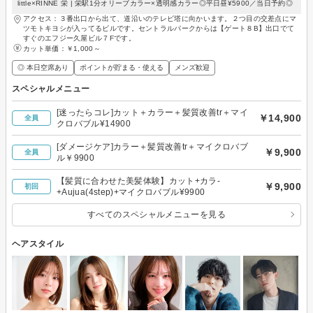
little×RINNE 栄 | 栄駅1分オリーブカラー×透明感カラー◎平日昼¥5900／当日予約◎
アクセス：３番出口から出て、道沿いのテレビ塔に向かいます。２つ目の交差点にマ
ツモトキヨシが入ってるビルです。セントラルパークからは【ゲート８B】出口でて
すぐのエフジー久屋ビル７Fです。
カット単価：
￥1,000～
◎ 本日空席あり
ポイントが貯まる・使える
メンズ歓迎
スペシャルメニュー
[迷ったらコレ]カット＋カラー＋髪質改善tr＋マイ
￥14,900
全員
クロバブル¥14900
[ダメージケア]カラー＋髪質改善tr＋マイクロバブ
￥9,900
全員
ル￥9900
【髪質に合わせた美髪体験】カット+カラ-
￥9,900
初回
+Aujua(4step)+マイクロバブル¥9900
すべてのスペシャルメニューを見る
ヘアスタイル