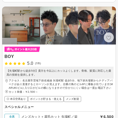
BOY
5.0
(7件)
【矢場町駅から徒歩5分】貴方を今以上にカッコよくします。骨格、髪質に対応した最
高の技術を提供します。
アクセス：名古屋市営地下鉄名城線 矢場町駅 徒歩5分、地下鉄矢場駅からナディアパ
ークがあり直進するとローソンが見えます。左横の角のビル6Fに看板が出ています(M
ARUKIビル) 入り口がビルの横になりますので分かりにくい場合は一度お電話下さい
カット単価：
￥2,500～
◎ 本日空席あり
ポイントが貯まる・使える
メンズ歓迎
スペシャルメニュー
￥6,500
メンズカット＋眉毛カット 矢場町／栄
全員