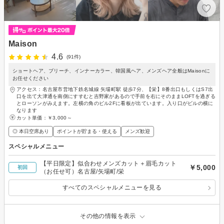
Maison
4.6
(91件)
ショートヘア、ブリーチ、インナーカラー、韓国風ヘア、メンズヘア全般はMaisonに
お任せください
アクセス：名古屋市営地下鉄名城線 矢場町駅 徒歩7分、【栄】8番出口もしくはS7出
口を出て大津通を南側にすすむと吉野家があるので手前を右にそのままLOFTを過ぎる
とローソンがみえます。左横の角のビル2Fに看板が出ています。入り口がビルの横に
なります
カット単価：
￥3,000～
◎ 本日空席あり
ポイントが貯まる・使える
メンズ歓迎
スペシャルメニュー
【平日限定】似合わせメンズカット＋眉毛カット
￥5,000
初回
（お任せ可）名古屋/矢場町/栄
すべてのスペシャルメニューを見る
その他の情報を表示