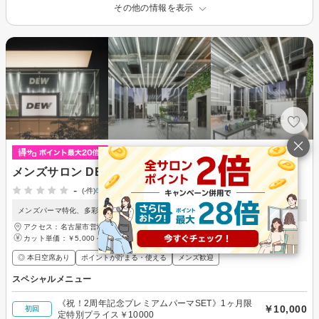
その他の情報を表示
メンズサロン DEW 栄
-
(-件)
6月15日掲載開始
メンズパーマ特化、多彩なスタイル提案で大人メンズ支持。
アクセス：名古屋市営地下鉄東山線 栄(名古屋)駅 徒歩7分
カット単価：
￥5,000～
◎ 本日空席あり
ポイントが貯まる・使える
メンズ歓迎
スペシャルメニュー
《祝！2周年記念プレミアムパーマSET》1ヶ月限
￥10,000
初回
定特別プライス￥10000