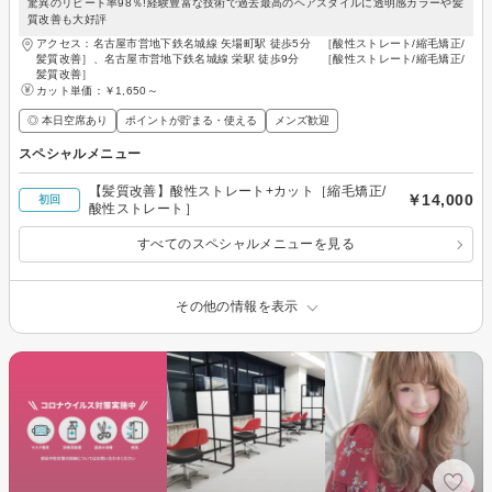
驚異のリピート率98％!経験豊富な技術で過去最高のヘアスタイルに透明感カラーや髪
質改善も大好評
アクセス：名古屋市営地下鉄名城線 矢場町駅 徒歩5分 ［酸性ストレート/縮毛矯正/
髪質改善］、名古屋市営地下鉄名城線 栄駅 徒歩9分 ［酸性ストレート/縮毛矯正/
髪質改善］
カット単価：
￥1,650～
◎ 本日空席あり
ポイントが貯まる・使える
メンズ歓迎
スペシャルメニュー
【髪質改善】酸性ストレート+カット［縮毛矯正/
￥14,000
初回
酸性ストレート］
すべてのスペシャルメニューを見る
その他の情報を表示