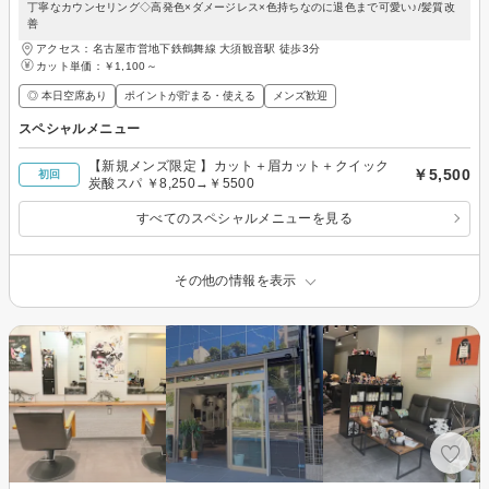
丁寧なカウンセリング◇高発色×ダメージレス×色持ちなのに退色まで可愛い♪/髪質改
善
アクセス：名古屋市営地下鉄鶴舞線 大須観音駅 徒歩3分
カット単価：
￥1,100～
◎ 本日空席あり
ポイントが貯まる・使える
メンズ歓迎
スペシャルメニュー
【新規メンズ限定 】カット＋眉カット＋クイック
￥5,500
初回
炭酸スパ ￥8,250→￥5500
すべてのスペシャルメニューを見る
その他の情報を表示