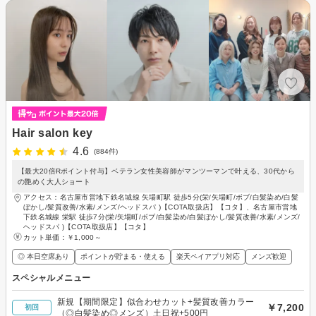
Hair salon key
4.6
(884件)
【最大20倍Rポイント付与】ベテラン女性美容師がマンツーマンで叶える、30代から
の艶めく大人ショート
アクセス：名古屋市営地下鉄名城線 矢場町駅 徒歩5分(栄/矢場町/ボブ/白髪染め/白髪
ぼかし/髪質改善/水素/メンズ/ヘッドスパ )【COTA取扱店】【コタ】、名古屋市営地
下鉄名城線 栄駅 徒歩7分(栄/矢場町/ボブ/白髪染め/白髪ぼかし/髪質改善/水素/メンズ/
ヘッドスパ )【COTA取扱店】【コタ】
カット単価：
￥1,000～
◎ 本日空席あり
ポイントが貯まる・使える
楽天ペイアプリ対応
メンズ歓迎
スペシャルメニュー
新規【期間限定】似合わせカット+髪質改善カラー
￥7,200
初回
（◎白髪染め◎メンズ）土日祝+500円