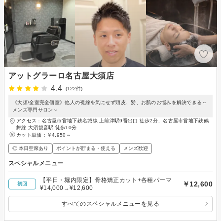
アットグラーロ名古屋大須店
4.4
(122件)
《大須/全室完全個室》他人の視線を気にせず頭皮、髪、お肌のお悩みを解決できる～
メンズ専門サロン～
アクセス：名古屋市営地下鉄名城線 上前津駅9番出口 徒歩2分、名古屋市営地下鉄鶴
舞線 大須観音駅 徒歩10分
カット単価：
￥4,950～
◎ 本日空席あり
ポイントが貯まる・使える
メンズ歓迎
スペシャルメニュー
【平日・堀内限定】骨格矯正カット+各種パーマ
￥12,600
初回
¥14,000→¥12,600
すべてのスペシャルメニューを見る