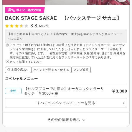
BACK STAGE SAKAE 【バックステージ サカエ】
3.8
(289件)
【当日予約ＯＫ】年間１万人以上来店の栄で一番支持を集めるサロンが楽天ビューテ
ィに出店♪♪
アクセス：地下鉄栄駅１番出口より錦通りを伏見方面（右にドンキホーテ、左にサン
シャイン栄の向き）に直進していただきしばらくするとファミリーマートがありま
す。その２階にあります。、名古屋市営地下鉄鶴舞線 伏見(愛知)駅 徒歩3分 錦通りを
栄方向に直進していただき左に見えるファミリーマートの２階にあります。
カット単価：
￥1,100～
◎ 本日空席あり
ポイントが貯まる・使える
メンズ歓迎
スペシャルメニュー
【セルフブローでお得☆】オーガニックカラーリ
￥3,300
女性
タッチ ￥3000＋税
すべてのスペシャルメニューを見る
その他の情報を表示