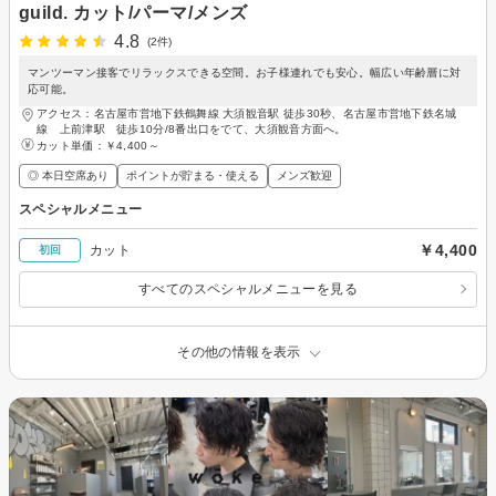
guild. カット/パーマ/メンズ
4.8
(2件)
マンツーマン接客でリラックスできる空間。お子様連れでも安心。幅広い年齢層に対
応可能。
アクセス：名古屋市営地下鉄鶴舞線 大須観音駅 徒歩30秒、名古屋市営地下鉄名城
線 上前津駅 徒歩10分/8番出口をでて、大須観音方面へ。
カット単価：
￥4,400～
◎ 本日空席あり
ポイントが貯まる・使える
メンズ歓迎
スペシャルメニュー
￥4,400
カット
初回
すべてのスペシャルメニューを見る
その他の情報を表示