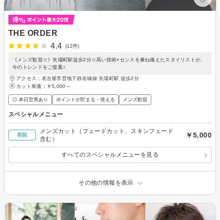
THE ORDER
4.4
(12件)
《メンズ歓迎☆》矢場町駅徒歩2分☆高い技術×センスを兼ね備えたスタイリストが、
今のトレンドをご提案♪
アクセス：名古屋市営地下鉄名城線 矢場町駅 徒歩2分
カット単価：
￥5,000～
◎ 本日空席あり
ポイントが貯まる・使える
メンズ歓迎
スペシャルメニュー
メンズカット（フェードカット、スキンフェード
￥5,000
初回
含む）
すべてのスペシャルメニューを見る
その他の情報を表示