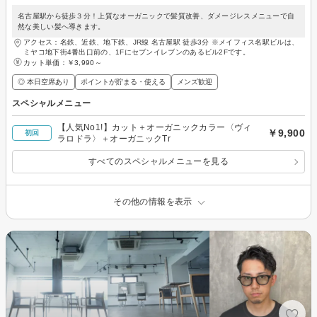
名古屋駅から徒歩３分！上質なオーガニックで髪質改善、ダメージレスメニューで自
然な美しい髪へ導きます。
アクセス：名鉄、近鉄、地下鉄、JR線 名古屋駅 徒歩3分 ※メイフィス名駅ビルは、
ミヤコ地下街4番出口前の、1Fにセブンイレブンのあるビル2Fです。
カット単価：
￥3,990～
◎ 本日空席あり
ポイントが貯まる・使える
メンズ歓迎
スペシャルメニュー
【人気No1!】カット＋オーガニックカラー〈ヴィ
￥9,900
初回
ラロドラ〉＋オーガニックTr
すべてのスペシャルメニューを見る
その他の情報を表示