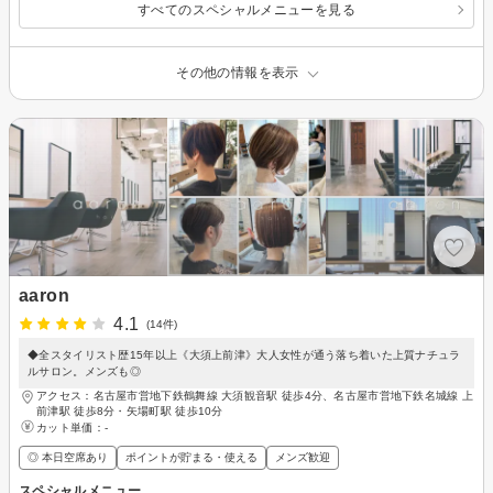
すべてのスペシャルメニューを見る
その他の情報を表示
aaron
4.1
(14件)
◆全スタイリスト歴15年以上《大須上前津》大人女性が通う落ち着いた上質ナチュラ
ルサロン。メンズも◎
アクセス：名古屋市営地下鉄鶴舞線 大須観音駅 徒歩4分、名古屋市営地下鉄名城線 上
前津駅 徒歩8分・矢場町駅 徒歩10分
カット単価：
-
◎ 本日空席あり
ポイントが貯まる・使える
メンズ歓迎
スペシャルメニュー