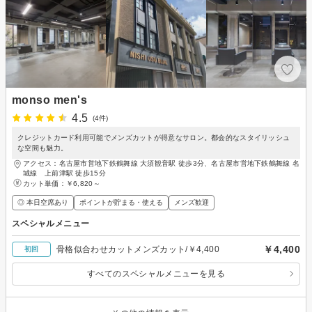
monso men's
4.5
(4件)
クレジットカード利用可能でメンズカットが得意なサロン。都会的なスタイリッシュ
な空間も魅力。
アクセス：名古屋市営地下鉄鶴舞線 大須観音駅 徒歩3分、名古屋市営地下鉄鶴舞線 名
城線 上前津駅 徒歩15分
カット単価：
￥6,820～
◎ 本日空席あり
ポイントが貯まる・使える
メンズ歓迎
スペシャルメニュー
￥4,400
骨格似合わせカットメンズカット/￥4,400
初回
すべてのスペシャルメニューを見る