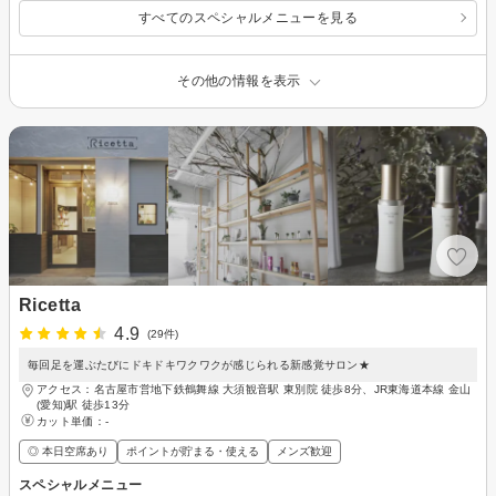
すべてのスペシャルメニューを見る
その他の情報を表示
Ricetta
4.9
(29件)
毎回足を運ぶたびにドキドキワクワクが感じられる新感覚サロン★
アクセス：名古屋市営地下鉄鶴舞線 大須観音駅 東別院 徒歩8分、JR東海道本線 金山
(愛知)駅 徒歩13分
カット単価：
-
◎ 本日空席あり
ポイントが貯まる・使える
メンズ歓迎
スペシャルメニュー