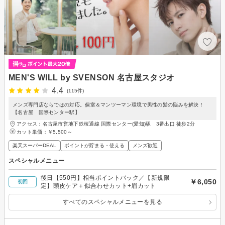
MEN'S WILL by SVENSON 名古屋スタジオ
4.4
(115件)
メンズ専門店ならではの対応。個室＆マンツーマン環境で男性の髪の悩みを解決！
【名古屋 国際センター駅】
アクセス：名古屋市営地下鉄桜通線 国際センター(愛知)駅 3番出口 徒歩2分
カット単価：
￥5,500～
楽天スーパーDEAL
ポイントが貯まる・使える
メンズ歓迎
スペシャルメニュー
後日【550円】相当ポイントバック／【新規限
￥6,050
初回
定】頭皮ケア＋似合わせカット+眉カット
すべてのスペシャルメニューを見る