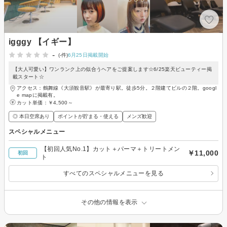
igggy 【イギー】
-
(-件)
6月25日掲載開始
【大人可愛い】ワンランク上の似合うヘアをご提案します☆6/25楽天ビューティー掲
載スタート☆
アクセス：鶴舞線《大須観音駅》が最寄り駅。徒歩5分。２階建てビルの２階。googl
e mapに掲載有。
カット単価：
￥4,500～
◎ 本日空席あり
ポイントが貯まる・使える
メンズ歓迎
スペシャルメニュー
【初回人気No.1】カット＋パーマ＋トリートメン
￥11,000
初回
ト
すべてのスペシャルメニューを見る
その他の情報を表示