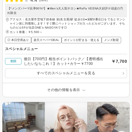
4.4
(18件)
【*メンズパーマ比率90%*】★Men's大人気サロン★ReFa VEENA大好評※頭皮の汚
れ除去
アクセス：名古屋市営地下鉄各線 栄(名古屋)駅 徒歩1分●栄駅8番出口をでるとサンシ
ャイン栄に到着致します！すぐ隣にペットショップが入ったビルがございます。そち
らのビル5Fが当店ONE's NAGOYAです◎
カット単価：
￥5,500～
◎ 本日空席あり
楽天スーパーDEAL
ポイントが貯まる・使える
メンズ歓迎
スペシャルメニュー
後日【700円】相当ポイントバック／【透明感出
￥7,700
初回
したいならこれ！】カット+カラー￥7700
すべてのスペシャルメニューを見る
その他の情報を表示