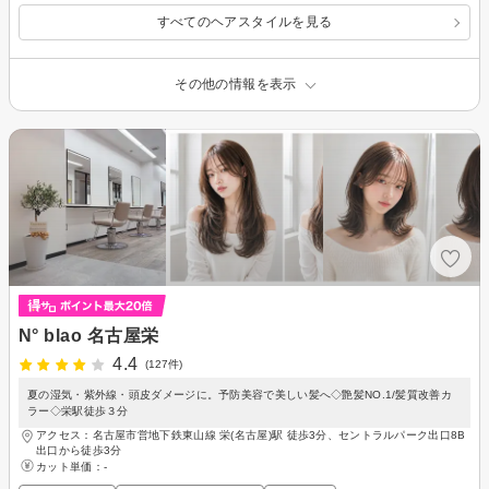
すべてのヘアスタイルを見る
その他の情報を表示
N° blao 名古屋栄
4.4
(127件)
夏の湿気・紫外線・頭皮ダメージに。予防美容で美しい髪へ◇艶髪NO.1/髪質改善カ
ラー◇栄駅徒歩３分
アクセス：名古屋市営地下鉄東山線 栄(名古屋)駅 徒歩3分、セントラルパーク出口8B
出口から徒歩3分
カット単価：
-