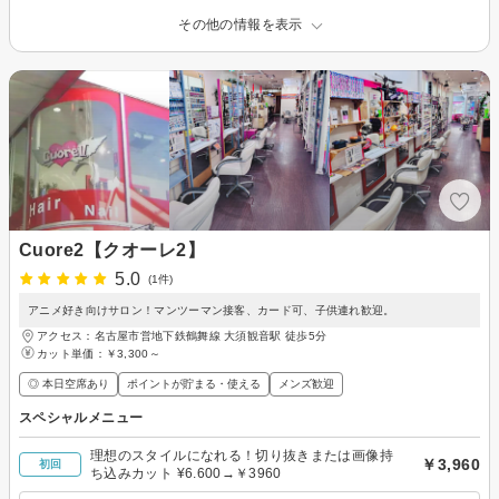
その他の情報を表示
Cuore2【クオーレ2】
5.0
(1件)
アニメ好き向けサロン！マンツーマン接客、カード可、子供連れ歓迎。
アクセス：名古屋市営地下鉄鶴舞線 大須観音駅 徒歩5分
カット単価：
￥3,300～
◎ 本日空席あり
ポイントが貯まる・使える
メンズ歓迎
スペシャルメニュー
理想のスタイルになれる！切り抜きまたは画像持
￥3,960
初回
ち込みカット ¥6.600→￥3960