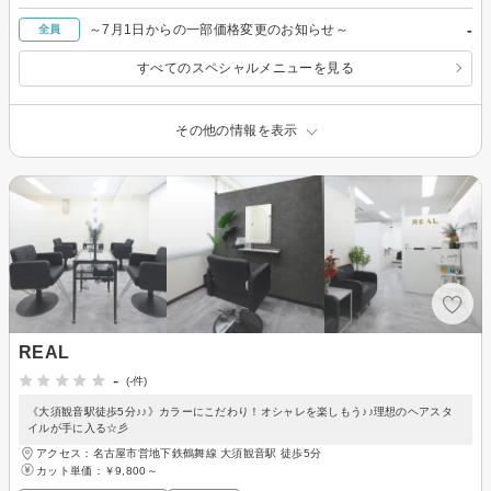
-
～7月1日からの一部価格変更のお知らせ～
全員
すべてのスペシャルメニューを見る
その他の情報を表示
REAL
-
(-件)
《大須観音駅徒歩5分♪♪》カラーにこだわり！オシャレを楽しもう♪♪理想のヘアスタ
イルが手に入る☆彡
アクセス：名古屋市営地下鉄鶴舞線 大須観音駅 徒歩5分
カット単価：
￥9,800～