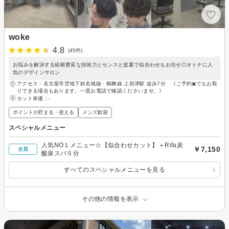
woke
4.8
(45件)
お悩みを解決する経験豊富な技術力とセンスと提案で似合わせもお任せ◎オトナに人
気のデザインサロン
アクセス：名古屋市営地下鉄名城線・鶴舞線 上前津駅 徒歩7分 《ご予約✖️でもお取
りできる場合もあります。一度お電話で確認くださいませ。》
カット単価：
-
ポイントが貯まる・使える
メンズ歓迎
スペシャルメニュー
人気NO１メニュー☆【似合わせカット】＋Rifa炭
￥7,150
全員
酸泉スパ５分
すべてのスペシャルメニューを見る
その他の情報を表示