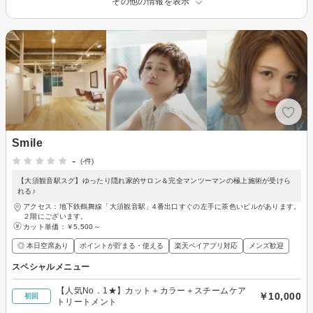
その他の情報を表示
Smile
-
(-件)
【大須観音駅スグ】ゆったり隠れ家的サロン＆完全マンツーマンの極上施術が受けら
れる♪
アクセス：地下鉄鶴舞線「大須観音駅」4番出口すぐの左手に茶色いビルがあります。
２階にございます。
カット単価：
￥5,500～
◎ 本日空席あり
ポイントが貯まる・使える
楽天ペイアプリ対応
メンズ歓迎
スペシャルメニュー
【人気No．1★】カット＋カラー＋スチームケア
￥10,000
初回
トリートメント