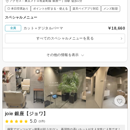
アクセス：東京メトロ有楽町線 銀座一丁目駅 徒歩1分
◎ 本日空席あり
ポイントが貯まる・使える
楽天ペイアプリ対応
メンズ歓迎
スペシャルメニュー
￥18,660
カット＋デジタルパーマ
全員
すべてのスペシャルメニューを見る
その他の情報を表示
joie 銀座【ジョワ】
5.0
(1件)
個室でマンツーマン接客が叶うサロン。再現性の高いカットが大人女性に人気です！