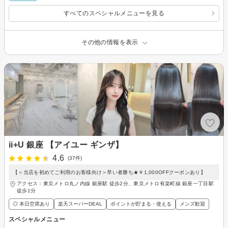
すべてのスペシャルメニューを見る
その他の情報を表示
ii+U 銀座 【アイユー ギンザ】
4.6
(37件)
【＜当店を初めてご利用のお客様向け＞早い者勝ち★￥1,000OFFクーポンあり】
アクセス：東京メトロ丸ノ内線 銀座駅 徒歩2分、東京メトロ有楽町線 銀座一丁目駅
徒歩1分
◎ 本日空席あり
楽天スーパーDEAL
ポイントが貯まる・使える
メンズ歓迎
スペシャルメニュー