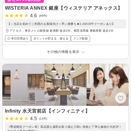
WISTERIA ANNEX 銀座【ウィステリア アネックス】
4.6
(46件)
【＜当店を初めてご利用のお客様向け＞早い者勝ち★2,000OFFクーポンあり】
アクセス：東京メトロ銀座線 銀座駅 徒歩2分、都営浅草線 東銀座駅 徒歩2分
◎ 本日空席あり
ポイントが貯まる・使える
メンズ歓迎
その他の情報を表示
Infinity 水天宮前店【インフィニティ】
4.5
(13件)
《季節限定クーポン有》高品質な薬剤を取り揃え◎高い技術と丁寧な施術が大好評！