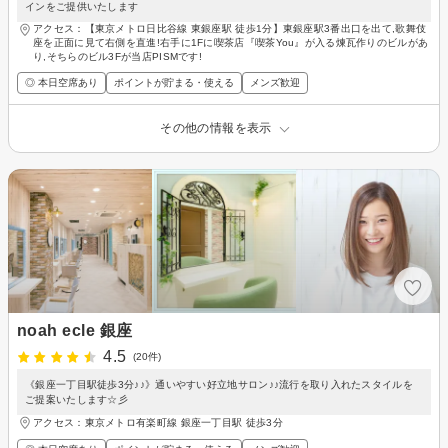
インをご提供いたします
アクセス：【東京メトロ日比谷線 東銀座駅 徒歩1分】東銀座駅3番出口を出て,歌舞伎
座を正面に見て右側を直進!右手に1Fに喫茶店『喫茶You』が入る煉瓦作りのビルがあ
り,そちらのビル3Fが当店PISMです!
◎ 本日空席あり
ポイントが貯まる・使える
メンズ歓迎
その他の情報を表示
noah ecle 銀座
4.5
(20件)
《銀座一丁目駅徒歩3分♪♪》通いやすい好立地サロン♪♪流行を取り入れたスタイルを
ご提案いたします☆彡
アクセス：東京メトロ有楽町線 銀座一丁目駅 徒歩3分