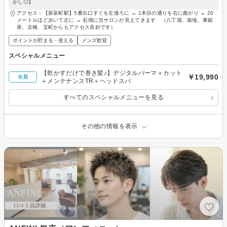
かし◎】
アクセス：【新富町駅】5番出口すぐを左後ろに → 1本目の通りを右に曲がり → 20
メートルほど歩いて左に → 右側に当サロンが見えてきます （八丁堀、築地、東銀
座、京橋、宝町からもアクセス良好です）
ポイントが貯まる・使える
メンズ歓迎
スペシャルメニュー
【乾かすだけで巻き髪♪】デジタルパーマ＋カット
￥19,990
全員
＋メンテナンスTR＋ヘッドスパ
すべてのスペシャルメニューを見る
その他の情報を表示