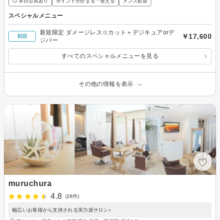
◎ 本日空席あり
ポイントが貯まる・使える
メンズ歓迎
スペシャルメニュー
新規限定 ダメージレス☆カット＋デジキュアorデ
￥17,600
初回
ジパー
すべてのスペシャルメニューを見る
その他の情報を表示
muruchura
4.8
(28件)
幅広いお客様から支持される実力派サロン♪