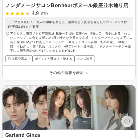
ノンダメージサロンBonheurボヌール銀座並木通り店
4.9
(7件)
〈アクセス良好！〉大人の印象を整える、清潔感と上質さを備えたサロン│メンズ歓
迎/平日21時まで/銀座
アクセス：東京メトロ有楽町線 銀座一丁目駅 徒歩4分 3番出口→右手にある「わし
たショップ」の角を左折→2つ目の小さな交差点を左折。ドクターマーチンを左手に→
厨子屋SHOPが1Fにある１０５ビル2F、東京メトロ日比谷線、丸の内線、Ｃ8番出
口 ≪ねぎし→無印良品→ユニクロ→ABCマート→道を渡り→ドクターマーチンを左
手に→厨子屋SHOPが1Fにある１０５ビル2F
◎ 本日空席あり
ポイントが貯まる・使える
メンズ歓迎
その他の情報を表示
Garland Ginza