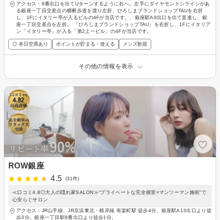
アクセス：8番出口を出てUターンするように右へ。左手にダイヤモンドシライシがあ
る銀座一丁目交差点の横断歩道を渡り左折。ひろしまブランドショップTAUを右折
し、1Fにイタリー亭が入るビルの4Fが当店です。、銀座駅A9出口を出て直進し、銀
座一丁目交差点を左折。 「ひろしまブランドショップTAU」を右折し、1Fにイタリア
ン「イタリー亭」が入る「第2上一ビル」の4Fが当店です。
◎ 本日空席あり
ポイントが貯まる・使える
メンズ歓迎
その他の情報を表示
ROW銀座
4.5
(31件)
≪口コミ4.8◎大人の隠れ家SALON≫“プライベートな完全個室×マンツーマン施術”で
心安らぐサロン
アクセス：JR山手線、JR京浜東北・根岸線 有楽町駅 徒歩4分、銀座駅A13出口より徒
歩3分。銀座一丁目駅8番出口より徒歩1分。