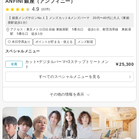
ANFINI 銀座（アンフィニー）
4.9
(32件)
【 銀座メンズサロンNo.1 】メンズカット&メンズパーマ 20代〜40代に大人《東銀
座駅徒歩1分》
アクセス：東京メトロ日比谷線 東銀座駅 5番出口 徒歩1分、都営浅草線 東銀座
駅 5番出口 徒歩1分
◎ 本日空席あり
ポイントが貯まる・使える
メンズ歓迎
スペシャルメニュー
カット×デジタルパーマ×3ステップトリートメン
￥25,300
全員
ト
すべてのスペシャルメニューを見る
その他の情報を表示