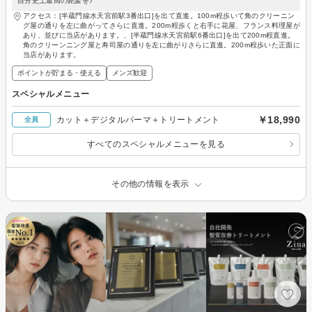
自分史上最高の艶髪を♪
アクセス：[半蔵門線水天宮前駅3番出口]を出て直進。100m程歩いて角のクリーニン
グ屋の通りを左に曲がってさらに直進。200m程歩くと右手に花屋、フランス料理屋が
あり、並びに当店があります。、[半蔵門線水天宮前駅6番出口]を出て200m程直進。
角のクリーンニング屋と寿司屋の通りを左に曲がりさらに直進。200m程歩いた正面に
当店があります。
ポイントが貯まる・使える
メンズ歓迎
スペシャルメニュー
￥18,990
カット＋デジタルパーマ＋トリートメント
全員
すべてのスペシャルメニューを見る
その他の情報を表示