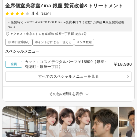
全席個室美容室Zina 銀座 髪質改善&トリートメント
4.4
(182件)
＜艶髪特化＞2025 AWARD GOLD Prize受賞◆口コミ総数1万件超◆銀座髪質改善
NO,1
アクセス：東京メトロ有楽町線 銀座一丁目駅 徒歩1分
◎ 本日空席あり
ポイントが貯まる・使える
メンズ歓迎
スペシャルメニュー
カット＋コスメデジタルパーマ￥18900【銀座・
￥18,900
全員
有楽町・銀座一丁目】
すべてのスペシャルメニューを見る
その他の情報を表示