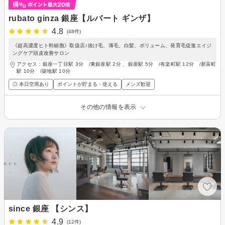
rubato ginza 銀座【ルバート ギンザ】
4.8
(48件)
《超高濃度ヒト幹細胞》取扱店♪抜け毛、薄毛、白髪、ボリューム、発育毛促進エイジ
ングケア頭皮改善サロン
アクセス：銀座一丁目駅 3分 /東銀座駅 2分 、銀座駅 5分 /有楽町駅 12分 /新富町
駅 10分 /築地駅 10分
◎ 本日空席あり
ポイントが貯まる・使える
メンズ歓迎
その他の情報を表示
since 銀座 【シンス】
4.9
(12件)