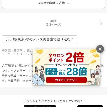
その他の情報を表示
38件
(1/2ページ)
八丁堀(東京)駅のメンズ美容室で絞り込む
美容院・美容室
東京都
銀座・新橋・有楽町
八丁堀(東京)駅
クレジ
ットカード可
デジタルパーマ
人気が高い順
八丁堀(東京)駅の
デジタルパーマ
サロン(人気が高い順)から検索＆予約が可能
です。ヘアカラー、ヘアカット、ヘアトリートメントなどの得意メニューや
豊富な施設・サービスなどの条件から自分にピッタリの施術を見つけましょ
う。当日予約できるサロンもあります。
アプリからの予約ならもっとおトクで便利！