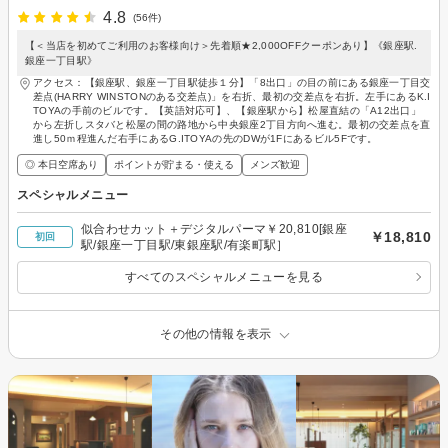
4.8
(56件)
【＜当店を初めてご利用のお客様向け＞先着順★2,000OFFクーポンあり】《銀座駅.
銀座一丁目駅》
アクセス：【銀座駅、銀座一丁目駅徒歩１分】「8出口」の目の前にある銀座一丁目交
差点(HARRY WINSTONのある交差点)」を右折、最初の交差点を右折。左手にあるK.I
TOYAの手前のビルです。【英語対応可】、【銀座駅から】松屋直結の「A12出口」
から左折しスタバと松屋の間の路地から中央銀座2丁目方向へ進む。最初の交差点を直
進し50ｍ程進んだ右手にあるG.ITOYAの先のDWが1Fにあるビル5Fです。
◎ 本日空席あり
ポイントが貯まる・使える
メンズ歓迎
スペシャルメニュー
似合わせカット＋デジタルパーマ￥20,810[銀座
￥18,810
初回
駅/銀座一丁目駅/東銀座駅/有楽町駅］
すべてのスペシャルメニューを見る
その他の情報を表示