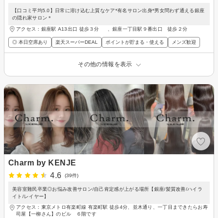
【口コミ平均5.0】日常に溶け込む上質なケア*有名サロン出身*男女問わず通える銀座
の隠れ家サロン＊
アクセス：銀座駅 A13出口 徒歩３分 、銀座一丁目駅９番出口 徒歩２分
◎ 本日空席あり
楽天スーパーDEAL
ポイントが貯まる・使える
メンズ歓迎
その他の情報を表示
Charm by KENJE
4.6
(39件)
美容室難民卒業◎お悩み改善サロン/自己肯定感が上がる場所【銀座/髪質改善/ハイラ
イト/レイヤー】
アクセス：東京メトロ有楽町線 有楽町駅 徒歩4分、並木通り、一丁目まできたらお寿
司屋【一柳さん】のビル ６階です