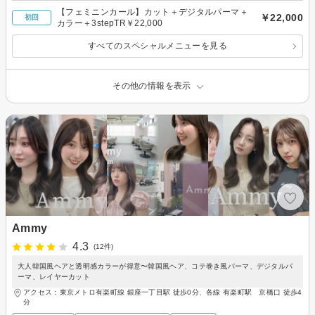
【フェミニンカール】カット＋デジタルパーマ＋
￥22,000
初回
カラー＋3stepTR￥22,000
すべてのスペシャルメニューを見る
その他の情報を表示
Ammy
4.3
(12件)
大人韓国風ヘアと透明感カラーが得意〜韓国風ヘア、コテ巻き風パーマ、デジタルパ
ーマ、レイヤーカット
アクセス：東京メトロ有楽町線 銀座一丁目駅 徒歩0分、各線 有楽町駅 京橋口 徒歩4
分