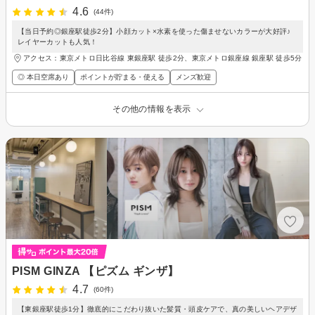
4.6
(44件)
【当日予約◎銀座駅徒歩2分】小顔カット×水素を使った傷ませないカラーが大好評♪
レイヤーカットも人気！
アクセス：東京メトロ日比谷線 東銀座駅 徒歩2分、東京メトロ銀座線 銀座駅 徒歩5分
◎ 本日空席あり
ポイントが貯まる・使える
メンズ歓迎
その他の情報を表示
PISM GINZA 【ピズム ギンザ】
4.7
(60件)
【東銀座駅徒歩1分】徹底的にこだわり抜いた髪質・頭皮ケアで、真の美しいヘアデザ