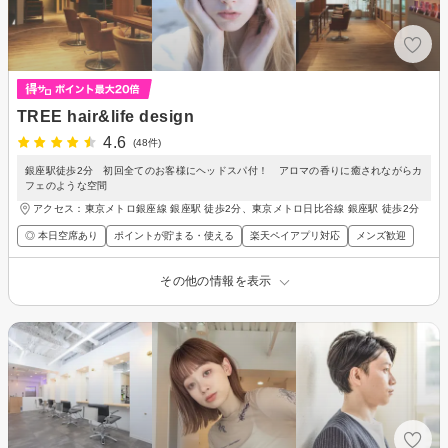
TREE hair&life design
4.6
(48件)
銀座駅徒歩2分 初回全てのお客様にヘッドスパ付！ アロマの香りに癒されながらカ
フェのような空間
アクセス：東京メトロ銀座線 銀座駅 徒歩2分、東京メトロ日比谷線 銀座駅 徒歩2分
◎ 本日空席あり
ポイントが貯まる・使える
楽天ペイアプリ対応
メンズ歓迎
その他の情報を表示