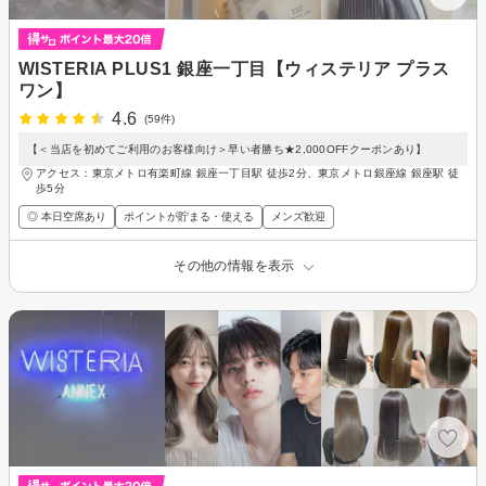
WISTERIA PLUS1 銀座一丁目【ウィステリア プラス
ワン】
4.6
(59件)
【＜当店を初めてご利用のお客様向け＞早い者勝ち★2,000OFFクーポンあり】
アクセス：東京メトロ有楽町線 銀座一丁目駅 徒歩2分、東京メトロ銀座線 銀座駅 徒
歩5分
◎ 本日空席あり
ポイントが貯まる・使える
メンズ歓迎
その他の情報を表示