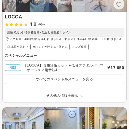
LOCCA
4.8
(9件)
銀座で見つける骨格診断×似合わせ艶髪スタイル
アクセス：JR山手線 有楽町駅 徒歩5分、東京メトロ有楽町線 銀座一丁目駅 徒歩5分
◎ 本日空席あり
ポイントが貯まる・使える
メンズ歓迎
スペシャルメニュー
【LOCCA】骨格診断カット＋低音デジタルパーマ
￥17,050
初回
＋オージュア超音波4tr
すべてのスペシャルメニューを見る
その他の情報を表示