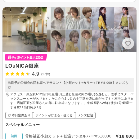
LOuNICA銀座
4.9
(17件)
当日予約◎都会の隠れ家ヘアサロン＊【小顔カット+カラー＋TR￥8,900】メンズも
◎
アクセス：銀座駅A12出口松屋通り(三越と松屋の間の通り)を進むと、左手にスターバ
ックスコーヒーがあります。そこから2つ目の十字路を左に曲がってすぐ左手にありま
す。店舗正面が松屋さんの第二駐車場になります。、東銀座駅A2出口徒歩1分/銀座一
丁目駅11出口徒歩1分
◎ 本日空席あり
ポイントが貯まる・使える
メンズ歓迎
スペシャルメニュー
￥18,000
骨格補正小顔カット＋低温デジタルパーマ♪18000
初回