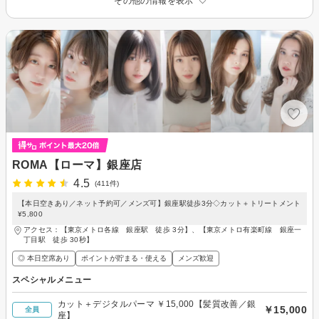
その他の情報を表示
ROMA【ローマ】銀座店
4.5
(411件)
【本日空きあり／ネット予約可／メンズ可】銀座駅徒歩3分◇カット＋トリートメント
¥5,800
アクセス：【東京メトロ各線 銀座駅 徒歩 3分】、【東京メトロ有楽町線 銀座一
丁目駅 徒歩 30秒】
◎ 本日空席あり
ポイントが貯まる・使える
メンズ歓迎
スペシャルメニュー
カット＋デジタルパーマ ￥15,000【髪質改善／銀
￥15,000
全員
座】