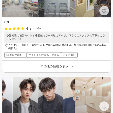
en.
4.7
(14件)
小顔効果の前髪カットと透明感カラーで魅力アップ。気さくなスタッフの丁寧なカウ
ンセリング！
アクセス：東京メトロ銀座線 銀座駅A12出口 徒歩5分、都営浅草線 東銀座駅A8出口
徒歩2分
◎ 本日空席あり
ポイントが貯まる・使える
メンズ歓迎
その他の情報を表示