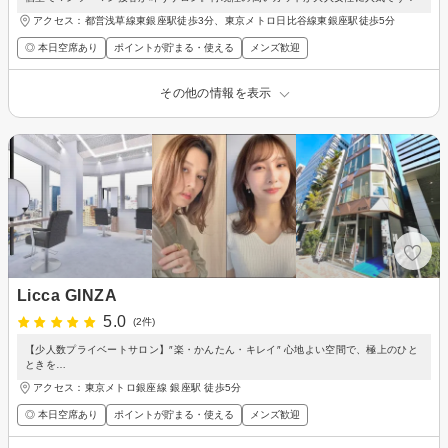
アクセス：都営浅草線東銀座駅徒歩3分、東京メトロ日比谷線東銀座駅徒歩5分
◎ 本日空席あり
ポイントが貯まる・使える
メンズ歓迎
その他の情報を表示
Licca GINZA
5.0
(2件)
【少人数プライベートサロン】″楽・かんたん・キレイ″ 心地よい空間で、極上のひと
ときを…
アクセス：東京メトロ銀座線 銀座駅 徒歩5分
◎ 本日空席あり
ポイントが貯まる・使える
メンズ歓迎