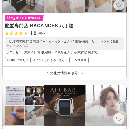
艶髪専門店 BACANCES 八丁堀
4.8
(6件)
《八丁堀駅徒歩3分/電話予約不可》カウンセリング重視×厳選トリートメントで艶髪
へ。メンズも◎
アクセス：東京メトロ日比谷線・JR京葉線 八丁堀(東京)駅 徒歩3分
◎ 本日空席あり
ポイントが貯まる・使える
メンズ歓迎
その他の情報を表示