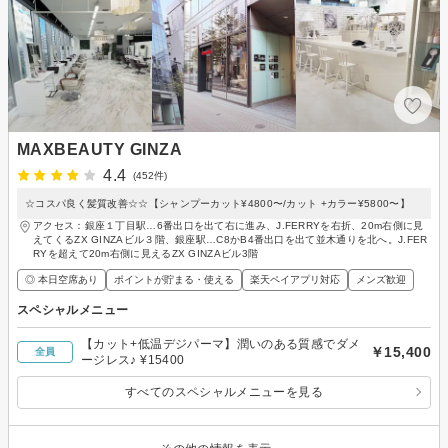
MAXBEAUTY GINZA
4.4
(452件)
☆コスパ良く髪質改善☆☆【シャンプーカット¥4800〜/カット +カラー¥5800〜】
アクセス：銀座１丁目駅…6番出口を出て右に進み、J.FERRYを右折、20m右側に見
えてくるZX GINZAビル３階、銀座駅…C8かB4番出口を出て並木通りを北へ。J.FER
RYを超えて20m右側に見えるZX GINZAビル3階
◎ 本日空席あり
ポイントが貯まる・使える
楽天ペイアプリ対応
メンズ歓迎
スペシャルメニュー
【カット+低温デジパーマ】潤いのある質感でダメ
￥15,400
全員
ージレス♪ ¥15400
すべてのスペシャルメニューを見る