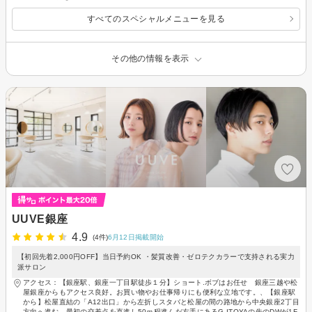
すべてのスペシャルメニューを見る
その他の情報を表示
UUVE銀座
4.9
(4件)
6月12日掲載開始
【初回先着2,000円OFF】当日予約OK ・髪質改善・ゼロテクカラーで支持される実力
派サロン
アクセス：【銀座駅、銀座一丁目駅徒歩１分】ショート.ボブはお任せ 銀座三越や松
屋銀座からもアクセス良好。お買い物やお仕事帰りにも便利な立地です。、【銀座駅
から】松屋直結の「A12出口」から左折しスタバと松屋の間の路地から中央銀座2丁目
方向へ進む。最初の交差点を直進し50ｍ程進んだ右手にあるG.ITOYAの先のDWが1F