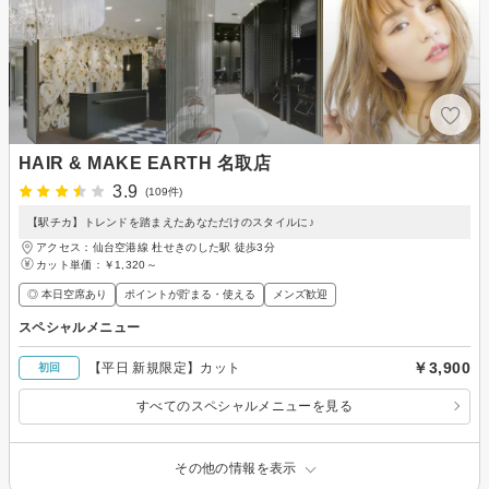
HAIR & MAKE EARTH 名取店
3.9
(109件)
【駅チカ】トレンドを踏まえたあなただけのスタイルに♪
アクセス：仙台空港線 杜せきのした駅 徒歩3分
カット単価：
￥1,320～
◎ 本日空席あり
ポイントが貯まる・使える
メンズ歓迎
スペシャルメニュー
￥3,900
【平日 新規限定】カット
初回
すべてのスペシャルメニューを見る
その他の情報を表示