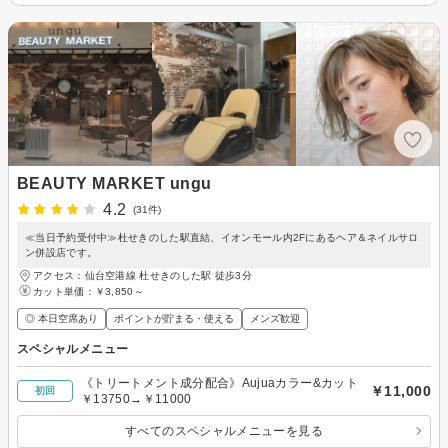
BEAUTY MARKET ungu
4.2
(31件)
≪当日予約受付中≫杜せきのした駅直結、イオンモール内2Fにあるヘア＆ネイルサロ
ン併設店です。
アクセス：仙台空港線 杜せきのした駅 徒歩3分
カット単価：
￥3,850～
◎ 本日空席あり
ポイントが貯まる・使える
メンズ歓迎
スペシャルメニュー
《トリートメント成分配合》Aujuaカラー&カット
￥11,000
初回
￥13750→￥11000
すべてのスペシャルメニューを見る