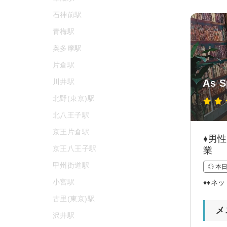
石神前駅
青梅駅
奥多摩駅
片倉駅
川井駅
As 
北野(東京)駅
北八王子駅
京王片倉駅
♦男
京王八王子駅
業
甲州街道駅
◎ 本
小宮駅
♦♦ネ
古里(東京)駅
メ
沢井駅