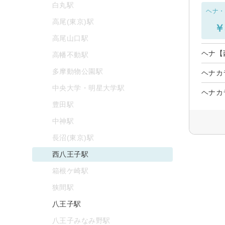
白丸駅
ヘナ・
高尾(東京)駅
￥
高尾山口駅
ヘナ【
高幡不動駅
多摩動物公園駅
ヘナカ
中央大学・明星大学駅
ヘナカ
豊田駅
中神駅
長沼(東京)駅
西八王子駅
箱根ケ崎駅
狭間駅
八王子駅
八王子みなみ野駅