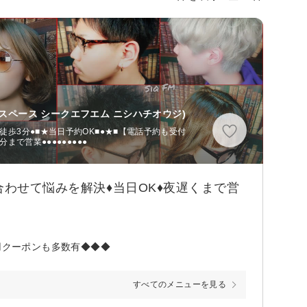
ズスペース シークエフエム ニシハチオウジ)
徒歩3分●■★当日予約OK■●★■【電話予約も受付
分まで営業●●●●●●●●●
合わせて悩みを解決♦当日OK♦夜遅くまで営
用クーポンも多数有◆◆◆
すべてのメニューを見る