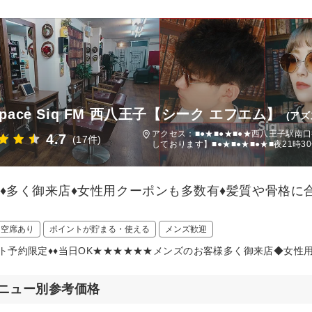
Space Siq FM 西八王子【シーク エフエム】
(ア
アクセス：■●★■●★■●★西八王子駅南口
4.7
(17件)
しております】■●★■●★■●★■夜21時30
性♦多く御来店♦女性用クーポンも多数有♦髪質や骨格に
日空席あり
ポイントが貯まる・使える
メンズ歓迎
ット予約限定♦♦当日OK★★★★★★メンズのお客様多く御来店◆女性
ニュー別参考価格