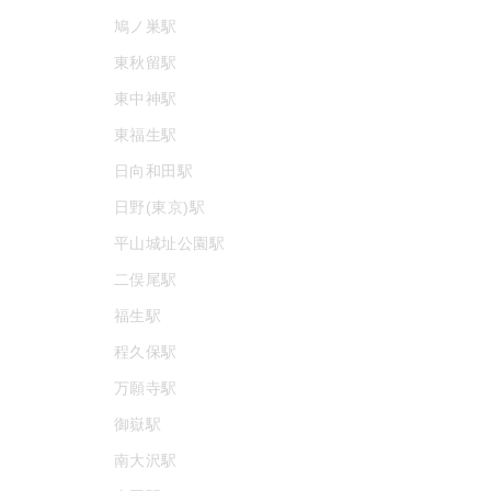
鳩ノ巣駅
東秋留駅
東中神駅
東福生駅
日向和田駅
日野(東京)駅
平山城址公園駅
二俣尾駅
福生駅
程久保駅
万願寺駅
御嶽駅
南大沢駅