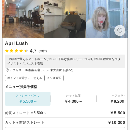
Apri Lush
4.7
(69件)
《気軽に通えるアットホームサロン》丁寧な接客＆サービスが好評◎経験豊富なスタ
イリスト・スパニスト在籍
アクセス：JR湘南新宿ライン 東大宮駅 徒歩5分
ポイントが貯まる・使える
メンズ歓迎
メニュー別参考価格
ストレートパーマ
カット単価
ヘアカラー
￥5,500～
￥4,300～
￥6,200～
￥5,500
前髪ストレート￥5,500～
￥10,300
カット＋前髪ストレート