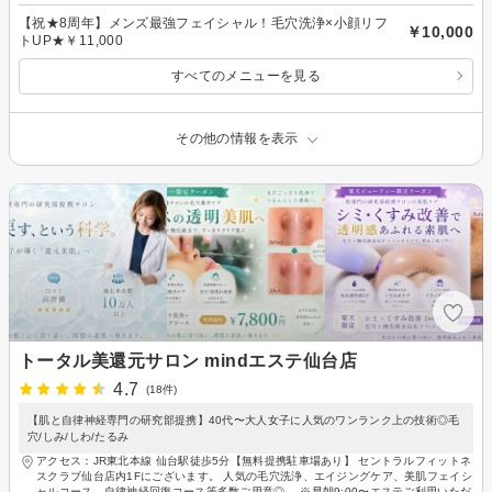
【祝★8周年】メンズ最強フェイシャル！毛穴洗浄×小顔リフ
￥10,000
トUP★￥11,000
すべてのメニューを見る
その他の情報を表示
トータル美還元サロン mindエステ仙台店
4.7
(18件)
【肌と自律神経専門の研究部提携】40代〜大人女子に人気のワンランク上の技術◎毛
穴/しみ/しわ/たるみ
アクセス：JR東北本線 仙台駅徒歩5分【無料提携駐車場あり】 セントラルフィットネ
スクラブ仙台店内1Fにございます。 人気の毛穴洗浄、エイジングケア、美肌フェイシ
ャルコース、自律神経回復コース等多数ご用意◎、 ※早朝9:00〜エステご利用いただ