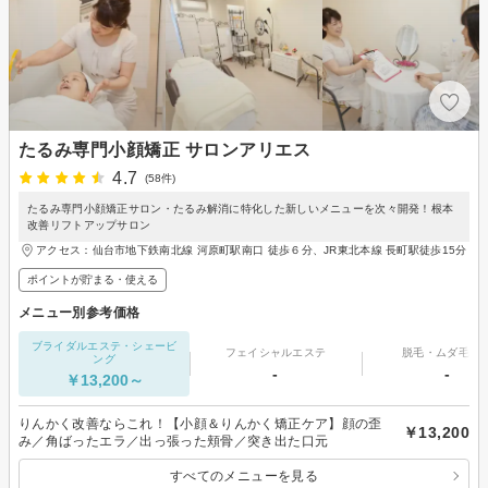
たるみ専門小顔矯正 サロンアリエス
4.7
(58件)
たるみ専門小顔矯正サロン・たるみ解消に特化した新しいメニューを次々開発！根本
改善リフトアップサロン
アクセス：仙台市地下鉄南北線 河原町駅南口 徒歩６分、JR東北本線 長町駅徒歩15分
ポイントが貯まる・使える
メニュー別参考価格
ブライダルエステ・シェービ
フェイシャルエステ
脱毛・ムダ毛処
ング
-
-
￥13,200～
りんかく改善ならこれ！【小顔＆りんかく矯正ケア】顔の歪
￥13,200
み／角ばったエラ／出っ張った頬骨／突き出た口元
すべてのメニューを見る