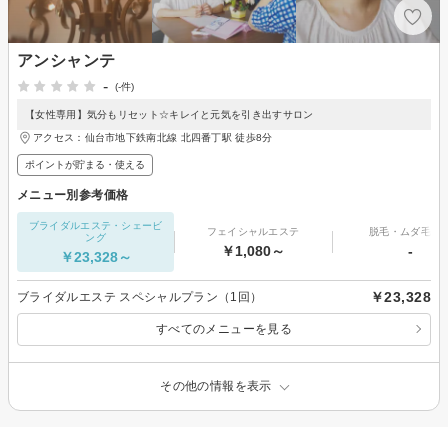
アンシャンテ
-
(-件)
【女性専用】気分もリセット☆キレイと元気を引き出すサロン
アクセス：仙台市地下鉄南北線 北四番丁駅 徒歩8分
ポイントが貯まる・使える
メニュー別参考価格
ブライダルエステ・シェービ
フェイシャルエステ
脱毛・ムダ毛処
ング
￥1,080～
-
￥23,328～
￥23,328
ブライダルエステ スペシャルプラン（1回）
すべてのメニューを見る
その他の情報を表示