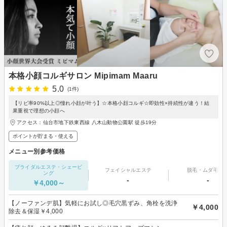
本格小顔コルギサロン Mipimam Maaru
5.0
(1件)
【リピ率90%以上◎憧れ小顔が叶う】☆本格小顔コルギ☆即効性×持続性が違う！結
果重視で理想の小顔へ
アクセス：仙台市地下鉄東西線 八木山動物公園駅 徒歩19分
ポイントが貯まる・使える
メニュー別参考価格
ブライダルエステ・シェービ
フェイシャルエステ
脱毛・ムダ毛処
ング
-
-
￥4,000～
【ノーファンデ肌】気軽にお試し◎毛穴黒ずみ、角栓を洗浄
￥4,000
除去＆保湿￥4,000