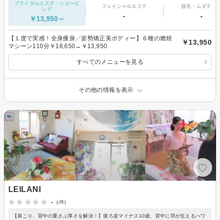
ブライダルエステ・シェービ
フェイシャルエステ
脱毛・ムダ毛処
ング
-
-
￥13,950～
【１度で実感！全身痩身╱姿勢矯正美ボディー】６種の燃焼
￥13,950
マシーン110分￥18,650→￥13,950
すべてのメニューを見る
その他の情報を表示
LEILANI
-
(-件)
【肩こり、背中の重さぶ厚さを解決！】後ろ姿マイナス10歳、背中に羽が生えるハワ