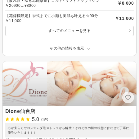
【疲れ顔・ゆるみ顔撃退】コルギ×リフトアップマシン
￥8,000
￥20900→¥8000
【花嫁様限定】挙式までに小顔も美肌も叶える☆90分
￥11,000
￥11,000
すべてのメニューを見る
その他の情報を表示
Dione仙台店
5.0
(1件)
心が安らぐサロン☆ムダ毛ストレスから解放！それぞれの肌の状態に合わせて丁寧に
脱毛いたします！！