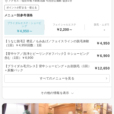
アクセス：仙台市地下鉄南北線 勾当台公園駅 徒歩1分
ポイントが貯まる・使える
メニュー別参考価格
ブライダルエステ・シェービ
フェイシャルエステ
脱毛・ムダ毛処
ング
￥2,200～
-
￥4,950～
【うなじ脱毛】襟足／もみあげ／フェイスラインの脱毛体験
￥4,950
（1回）￥4,950回数：1回
【背中ケア／洗浄とピーリングオフパック】※シェービング
￥6,900
含む（1回）￥6,900
【ブライダル毛穴レス】背中シェービング＋お顔脱毛（1回）
￥12,650
＋炭酸パック
すべてのメニューを見る
その他の情報を表示