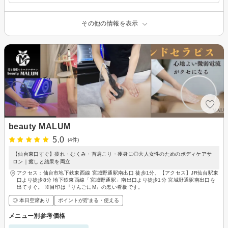
その他の情報を表示
beauty MALUM
5.0
(4件)
【仙台東口すぐ】疲れ・むくみ・首肩こり・痩身に◎大人女性のためのボディケアサ
ロン｜癒しと結果を両立
アクセス：仙台市地下鉄東西線 宮城野通駅南出口 徒歩1分、【アクセス】JR仙台駅東
口より徒歩8分 地下鉄東西線「宮城野通駅」南出口より徒歩1分 宮城野通駅南出口を
出てすぐ。 ※目印は『りんごにM』の黒い看板です。
◎ 本日空席あり
ポイントが貯まる・使える
メニュー別参考価格