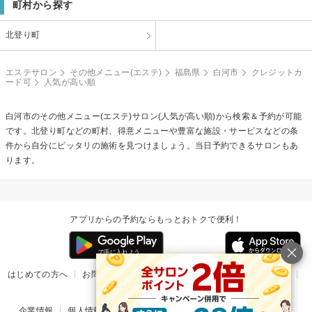
町村から探す
北登り町
エステサロン
その他メニュー(エステ)
福島県
白河市
クレジットカ
ード可
人気が高い順
白河市の
その他メニュー(エステ)
サロン(人気が高い順)から検索＆予約が可能
です。北登り町などの町村、得意メニューや豊富な施設・サービスなどの条
件から自分にピッタリの施術を見つけましょう。当日予約できるサロンもあ
ります。
アプリからの予約ならもっとおトクで便利！
はじめての方へ
お問い合わせ
ヘルプ
リリース情報
利用規約
掲載ご希望のサロン様
企業情報
個人情報保護方針
楽天のサービス一覧
アプリ一覧