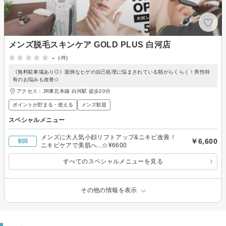
メンズ脱毛スキンケア GOLD PLUS 白河店
-
(-件)
《無料駐車場あり◎》面倒なヒゲの自己処理に悩まされている朝がらくらく！男性特
有のお悩みも改善☆
アクセス：JR東北本線 白河駅 徒歩20分
ポイントが貯まる・使える
メンズ歓迎
スペシャルメニュー
メンズに大人気小顔リフトアップ&ニキビ改善！
￥6,600
初回
ニキビケアで美肌へ...☆¥6600
すべてのスペシャルメニューを見る
その他の情報を表示