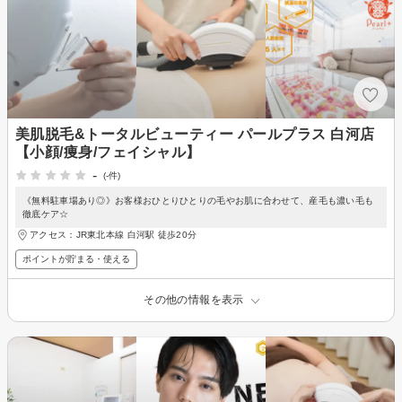
美肌脱毛&トータルビューティー パールプラス 白河店
【小顔/痩身/フェイシャル】
-
(-件)
《無料駐車場あり◎》お客様おひとりひとりの毛やお肌に合わせて、産毛も濃い毛も
徹底ケア☆
アクセス：JR東北本線 白河駅 徒歩20分
ポイントが貯まる・使える
その他の情報を表示