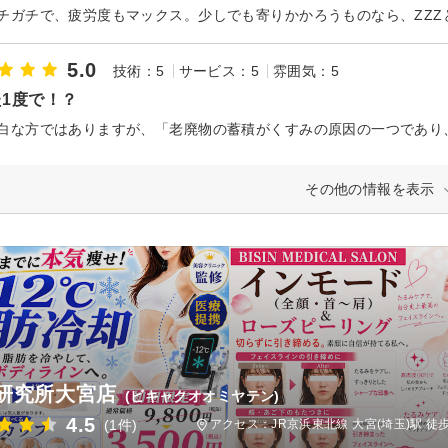
5.0
技術：5
サービス：5
雰囲気：5
1度で！？
その他の情報を表示
研究所大宮店
(ビキャクオオミヤテン)
4.5
(1件)
アクセス：JR京浜東北線 大宮(埼玉)駅 徒