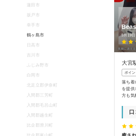
蓮田市
坂戸市
幸手市
Bea
鶴ヶ島市
5月19
日高市
吉川市
大宮
ふじみ野市
ポイン
白岡市
落ち着
北足立郡伊奈町
を提供
入間郡三芳町
方も気
入間郡毛呂山町
口
入間郡越生町
比企郡滑川町
比企郡嵐山町
癒さ