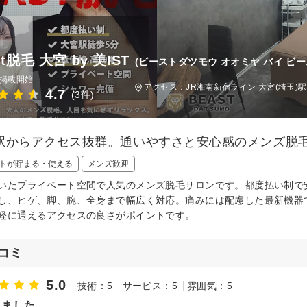
st脱毛 大宮 by 美IST
(ビーストダツモウ オオミヤ バイ ビー
日掲載開始
アクセス：JR湘南新宿ライン 大宮(埼玉)駅
4.7
(3件)
駅からアクセス抜群。通いやすさと安心感のメンズ脱
トが貯まる・使える
メンズ歓迎
いたプライベート空間で人気のメンズ脱毛サロンです。都度払い制で
し、ヒゲ、脚、腕、全身まで幅広く対応。痛みには配慮した最新機器
軽に通えるアクセスの良さがポイントです。
コミ
5.0
技術：5
サービス：5
雰囲気：5
れました