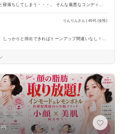
全身ガチガチで、疲労度もマックス。少しでも寄りかかろうものなら、ZZZと寝落ちしてしまう・・・。 そんな最悪なコンディションなのにも関わらず、ぐっすりと眠る事が出来ず、朝起きても昨日の疲れが丸ごと残っているような感覚で、ますますゲンナリ。 こんな負のループ状態から抜け出したいと思っていた折、美容師さんから頭皮の凝りを指摘され、ひょっとして眠りの浅さの原因はこれなのかな？と勘付く→すぐさまヘッドマッサージを受けてみる事に。 こちらのサロンで、頭皮の硬さと眠りの浅さを相談した所、やはり頭の凝りが睡眠の質を下げてしまっている可能性が高い事が判明。 それならばしっかり解して頂こう！とベッドの上で只ひたすらリラックスしていると、いつの間にか気持ち良く爆睡していました。 解している最中に早々と効果が出ている！と、その即効性に驚愕。そして、スタッフさんの凄腕っぷりに感動！ 施術後は頭もフェイスラインもスッキリしていて、嬉しい限りです。 これで、何とか夏を乗り切れそう！ 寝苦しい季節に、特にオススメのコースです。
りんりんさん | 40代 (女性)
元々色白な方ではありますが、「老廃物の蓄積がくすみの原因の一つであり、しっかりと排出できればトーンアップ間違いなし！」という情報を小耳に挟んだものだから、居ても立ってもいられない程にフェイシャルエステを試してみたくなり、こちらのサロンにお伺いしました。 実は、エステ全般に対して何となく敷居が高そう＆勧誘がキツそうという、どちらかと言うとあまり良くない印象を持っていたのですが、こちらのサロンは勧誘ゼロ＆完全なプライベート空間で安心して施術を受けられたので良かったです。 安心しきって早々と寝入ってしまい、細かい施術内容を書く事が出来ず申し訳ないのですが、気持ち良く目覚めた時には白く澄んだツヤ肌を手に入れていて、驚くのと同時に大感動！！ たった1回でちゃんと効果が実感できるなんて、凄いですね。 気軽に立ち寄れて、しっかり結果を出してくれるサロンをお探しの人に、超オススメです！
歩3分