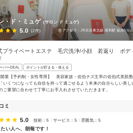
ン・ド・ミュゲ
(サロン ド ミュゲ)
5.0
(2件)
アクセス：JR京浜東北線 浦和駅 徒歩5分、
式プライベートエステ 毛穴洗浄/小顔 若返り ボデ
ィ
ーパーDEAL
ポイントが貯まる・使える
0年開業【予約制・女性専用】 美容家故・佐伯チズ主宰の佐伯式美肌
「いくつになっても自信を持って過ごせるよう本来の自分らしい美し
のご要望に合わせて丁寧にお手入れさせていただきます。
コミ
5.0
技術：5
サービス：5
雰囲気：5
したい人へ、朗報です！