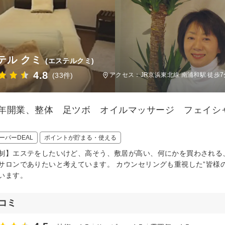
テル クミ
(エステルクミ)
4.8
(33件)
アクセス：JR京浜東北線 南浦和駅 徒歩7
12年開業、整体 足ツボ オイルマッサージ フェイ
ーパーDEAL
ポイントが貯まる・使える
制】エステをしたいけど、高そう、敷居が高い、何にかを買わされる
サロンでありたいと考えています。 カウンセリングも重視した”皆様
います。
コミ