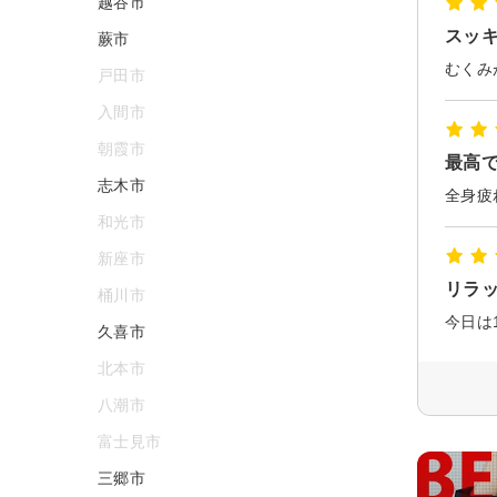
越谷市
スッ
蕨市
むくみ
戸田市
入間市
朝霞市
最高
志木市
和光市
新座市
リラ
桶川市
久喜市
北本市
八潮市
富士見市
三郷市