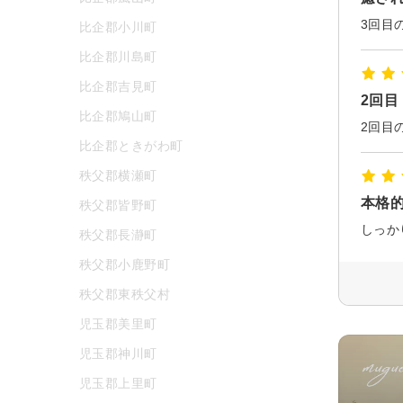
3回目
比企郡小川町
比企郡川島町
比企郡吉見町
2回目
比企郡鳩山町
2回目
比企郡ときがわ町
秩父郡横瀬町
本格
秩父郡皆野町
しっか
秩父郡長瀞町
秩父郡小鹿野町
秩父郡東秩父村
児玉郡美里町
児玉郡神川町
児玉郡上里町