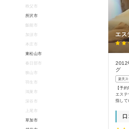
秩父市
所沢市
飯能市
エス
加須市
本庄市
東松山市
20
春日部市
グ
狭山市
楽天ス
羽生市
【予約
鴻巣市
エステ
指して
深谷市
上尾市
口
草加市