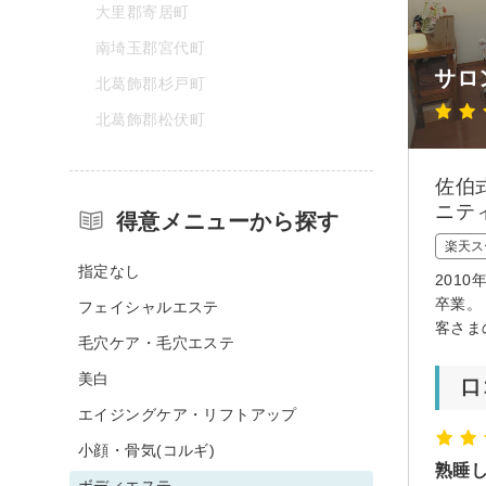
大里郡寄居町
南埼玉郡宮代町
サロ
北葛飾郡杉戸町
北葛飾郡松伏町
佐伯
ニテ
得意メニューから探す
楽天ス
指定なし
201
卒業。
フェイシャルエステ
客さま
毛穴ケア・毛穴エステ
美白
口
エイジングケア・リフトアップ
小顔・骨気(コルギ)
熟睡
ボディエステ