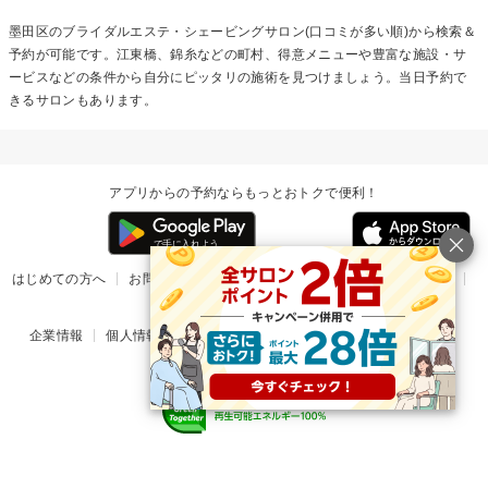
墨田区の
ブライダルエステ・シェービング
サロン(口コミが多い順)から検索＆
予約が可能です。江東橋、錦糸などの町村、得意メニューや豊富な施設・サ
ービスなどの条件から自分にピッタリの施術を見つけましょう。当日予約で
きるサロンもあります。
アプリからの予約ならもっとおトクで便利！
はじめての方へ
お問い合わせ
ヘルプ
リリース情報
利用規約
掲載ご希望のサロン様
企業情報
個人情報保護方針
楽天のサービス一覧
アプリ一覧
© Rakuten Group, Inc.