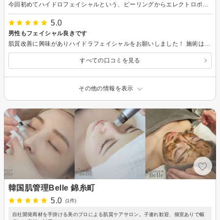
今回初めてハイドロフェイシャルという、ピーリングからエレクトロポーションなど4種類が含まれたコースを受けました！ 他店でエレクトロポーションは受けたことがありましたが、こちらのお店の機械の方がより肌への浸透を感じました。 施術も気持ちよく思わず寝てしまいました、、笑 終わって鏡をみたら、肌がワントーン明るくなり、化粧のノリもとっても良く驚きました、、！ 定期的にケアするのが大事とのことで、また受けにいきたいです♪
5.0
男性もフェイシャル良きです
肌質改善に興味がありハイドラフェイシャルをお願いしました！ 施術はスタッフさんとゆるーく話しながら顔にピリピリ電気を流したり、頬の筋肉をぷるぷる動かしたり、温めたり冷たくしたり、いろんな工程をひとつひとつ丁寧にしていただいて至れり尽くせりでした。 家に帰ってシャワーを浴びた時に顔がツルッとしてるのに気づいて感動しました！ また受けに行きたいと思います！
すべての口コミを見る
その他の情報を表示
韓国肌管理Belle 錦糸町
5.0
(1件)
自社開発商材を手掛ける美のプロによる肌質ケアサロン。子連れ歓迎、個室ありで幅