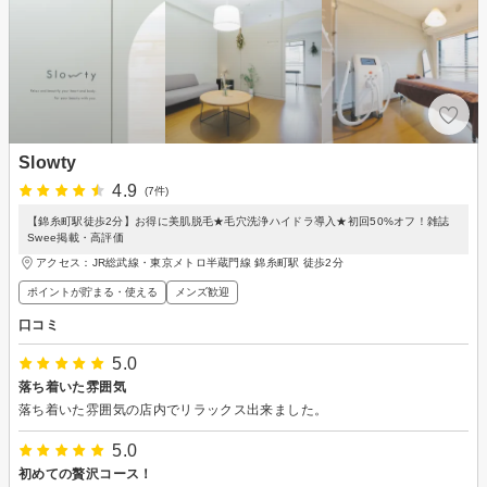
Slowty
4.9
(7件)
【錦糸町駅徒歩2分】お得に美肌脱毛★毛穴洗浄ハイドラ導入★初回50%オフ！雑誌
Swee掲載・高評価
アクセス：JR総武線・東京メトロ半蔵門線 錦糸町駅 徒歩2分
ポイントが貯まる・使える
メンズ歓迎
口コミ
5.0
落ち着いた雰囲気
落ち着いた雰囲気の店内でリラックス出来ました。
5.0
初めての贅沢コース！