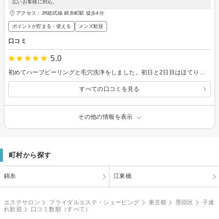
広いお客様に対応。
アクセス：JR総武線 錦糸町駅 徒歩4分
ポイントが貯まる・使える
メンズ歓迎
口コミ
5.0
初めてハーブピーリングと毛穴洗浄をしました。初日と2日目はほてりと赤みが出ましたが3日目からは肌がとても綺麗になり化粧のりがいいです。ありがとうございました。
すべての口コミを見る
その他の情報を表示
町村から探す
錦糸
江東橋
エステサロン
ブライダルエステ・シェービング
東京都
墨田区
子連
れ歓迎
口コミ数順（すべて）