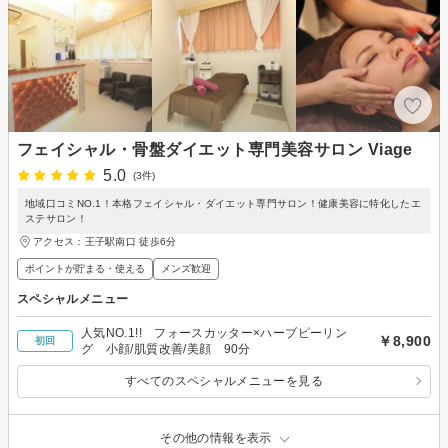
フェイシャル・骨盤ダイエット専門美容サロン Viage
5.0
(3件)
地域口コミNO.1！本格フェイシャル・ダイエット専門サロン！健康美容に特化したエ
ステサロン！
アクセス：王子駅南口 徒歩6分
ポイントが貯まる・使える
メンズ歓迎
スペシャルメニュー
人気NO.1!! フォースカッター×ハーブピーリン
￥8,900
初回
グ 小顔/肌質改善/美顔 90分
すべてのスペシャルメニューを見る
その他の情報を表示