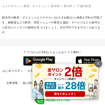
エステサロン
痩身・ダイエット
新潟県
新潟市
子連れ歓迎
新潟市の
痩身・ダイエットエステ
サロン(おすすめ順)から検索＆予約が可能で
す。東船場などの町村、得意メニューや豊富な施設・サービスなどの条件か
ら自分にピッタリの施術を見つけましょう。当日予約できるサロンもありま
す。
アプリからの予約ならもっとおトクで便利！
はじめての方へ
お問い合わせ
ヘルプ
リリース情報
利用規約
掲載ご希望のサロン様
企業情報
個人情報保護方針
楽天のサービス一覧
アプリ一覧
© Rakuten Group, Inc.