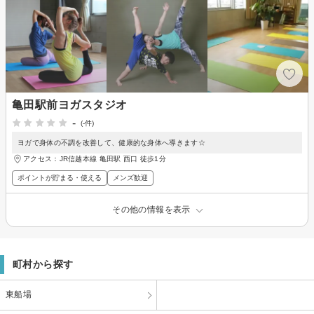
亀田駅前ヨガスタジオ
-
(-件)
ヨガで身体の不調を改善して、健康的な身体へ導きます☆
アクセス：JR信越本線 亀田駅 西口 徒歩1分
ポイントが貯まる・使える
メンズ歓迎
その他の情報を表示
町村から探す
東船場