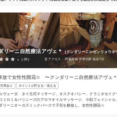
ダリーニ自然療法アヴェ＊
(クンダリーニシゼンリョウホ
-
(-件)
アクセス：JR飯田線 伊那北駅 徒歩7分
解放で女性性開花✩ 〜クンダリーニ自然療法アヴェ
日空席あり
ポイントが貯まる・使える
ルヴェーダ、タイ古式マッサージ、オステオパシー、クラニオセイク
ロミロミ＆バリニーズのアロマオイルマッサージ、小顔フェイシャル
ダリーニオーガズミックバースで子宮を解放し、女性性開花☆