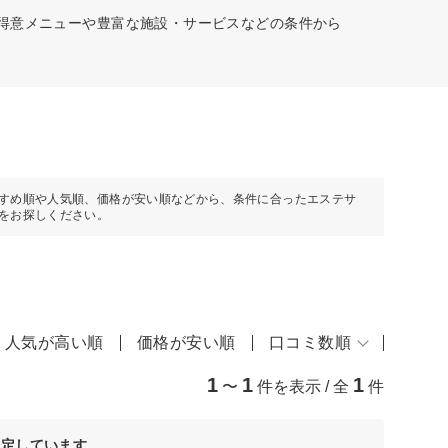
、得意メニューや豊富な施設・サービスなどの条件から
すめ順や人気順、価格が安い順などから、条件に合ったエステサ
をお探しください。
人気が高い順
価格が安い順
口コミ数順
1
1
1
〜
件を表示 / 全
件
決定しています。