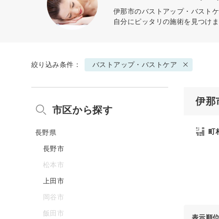
伊那市の
バストアップ・バスト
自分にピッタリの施術を見つけ
絞り込み条件：
バストアップ・バストケア
伊那
市区から探す
町
長野県
長野市
松本市
上田市
岡谷市
飯田市
表示順