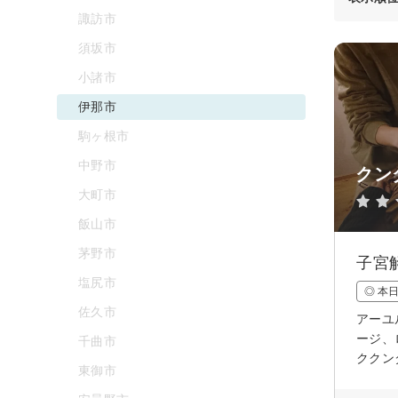
諏訪市
須坂市
小諸市
伊那市
駒ヶ根市
中野市
クン
大町市
飯山市
茅野市
子宮
塩尻市
◎ 本
佐久市
アーユ
ージ、
千曲市
ククン
東御市