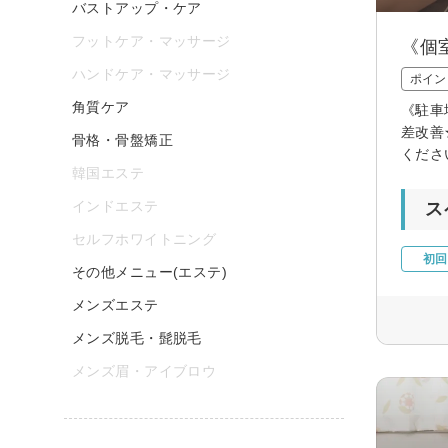
バストアップ・ケア
フットケア・マッサージ
《個
ハンドケア・マッサージ
ポイン
角質ケア
《駐車
差改善
骨格・骨盤矯正
くださ
韓国エステ
インドエステ
ス
セルフホワイトニング
初回
その他メニュー(エステ)
メンズエステ
メンズ脱毛・髭脱毛
メンズ眉・アイブロウ