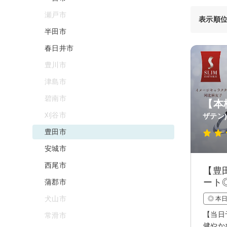
瀬戸市
表示順
半田市
春日井市
豊川市
津島市
碧南市
【本
刈谷市
ザテン
豊田市
安城市
西尾市
【豊
ート
蒲郡市
犬山市
◎ 本
【当日
常滑市
健やか