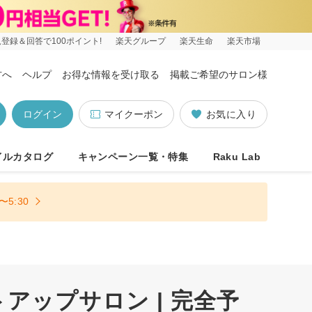
登録＆回答で100ポイント!
楽天グループ
楽天生命
楽天市場
方へ
ヘルプ
お得な情報を受け取る
掲載ご希望のサロン様
ログイン
マイクーポン
お気に入り
イルカタログ
キャンペーン一覧・特集
Raku Lab
5:30
ップサロン | 完全予