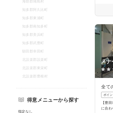
海部郡飛島村
知多郡阿久比町
知多郡東浦町
知多郡南知多町
知多郡美浜町
知多郡武豊町
額田郡幸田町
北設楽郡設楽町
メナ
北設楽郡東栄町
北設楽郡豊根村
全て
ポイン
得意メニューから探す
【豊田
に合わ
指定なし