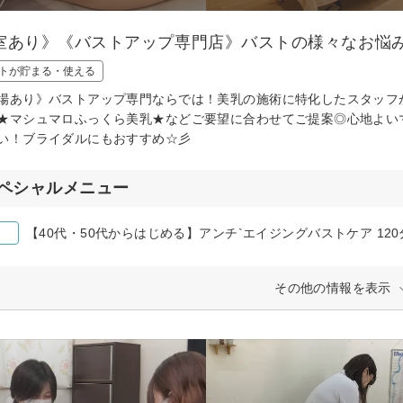
室あり》《バストアップ専門店》バストの様々なお悩
トが貯まる・使える
場あり》バストアップ専門ならでは！美乳の施術に特化したスタッフ
★マシュマロふっくら美乳★などご要望に合わせてご提案◎心地よい
い！ブライダルにもおすすめ☆彡
ペシャルメニュー
【40代・50代からはじめる】アンチ`エイジングバストケア 120分￥
その他の情報を表示