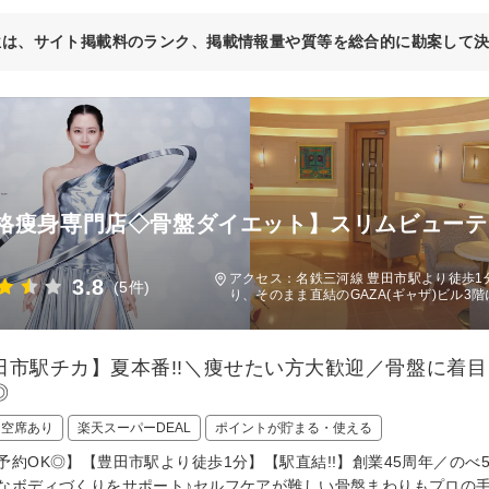
位は、サイト掲載料のランク、掲載情報量や質等を総合的に勘案して
格痩身専門店◇骨盤ダイエット】スリムビューティ
)
アクセス：名鉄三河線 豊田市駅より徒歩1
3.8
(5件)
り、そのまま直結のGAZA(ギャザ)ビル3
田市駅チカ】夏本番!!＼痩せたい方大歓迎／骨盤に着
◎
日空席あり
楽天スーパーDEAL
ポイントが貯まる・使える
予約OK◎】【豊田市駅より徒歩1分】【駅直結!!】創業45周年／のべ
なボディづくりをサポート♪セルフケアが難しい骨盤まわりもプロの手