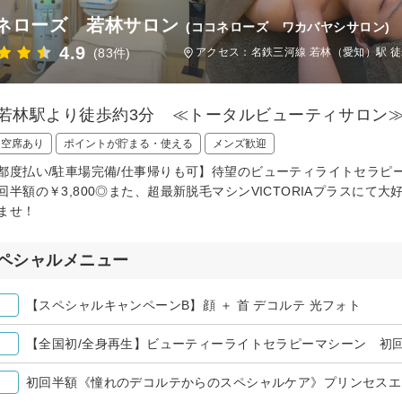
ネローズ 若林サロン
(ココネローズ ワカバヤシサロン)
4.9
(83件)
アクセス：名鉄三河線 若林（愛知）駅 徒
/若林駅より徒歩約3分 ≪トータルビューティサロン
日空席あり
ポイントが貯まる・使える
メンズ歓迎
都度払い/駐車場完備/仕事帰りも可】待望のビューティライトセラピ
回半額の￥3,800◎また、超最新脱毛マシンVICTORIAプラスに
ませ！
ペシャルメニュー
【スペシャルキャンペーンB】顔 ＋ 首 デコルテ 光フォト
【全国初/全身再生】ビューティーライトセラピーマシーン 初回￥
初回半額《憧れのデコルテからのスペシャルケア》プリンセスエス