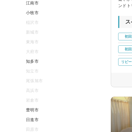
江南市
ンドト
小牧市
ス
稲沢市
新城市
初回
東海市
初回
大府市
知多市
リピー
知立市
尾張旭市
高浜市
岩倉市
豊明市
日進市
田原市