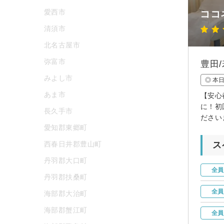
愛西市
ココ
清須市
北名古屋市
弥富市
豊田
みよし市
◎ 本
あま市
【安心
に！初
長久手市
ださい
愛知郡東郷町
西春日井郡豊山町
ス
丹羽郡大口町
全員
丹羽郡扶桑町
全員
海部郡大治町
海部郡蟹江町
全員