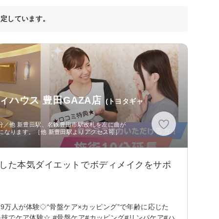
決定しています。
ハウス 豊田GAZA店
(トヨタギャ
分／他 新豊田駅、名鉄豊田市駅改札を左に曲が
階になります。［他 新豊田駅よりアクセス可］
目した本気ダイエットでボディメイクをサポ
59万人が体験◇“骨盤ケア×カッピング”で年齢に応じた
技でケア体験☆ #骨盤ケア#カッピング#リンパケア#ハ