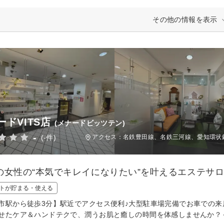
その他の情報を表示
ードVITS店
(メナードビッツテン)
-
(-件)
アクセス：名鉄豊田線、名鉄三河線、愛知環状鉄
の女性の“本気でキレイになりたい”を叶えるエステサ
トが貯まる・使える
市駅から徒歩3分】駅近でアクセス便利♪大型駐車場完備でお車での
せたケア＆ハンドテクで、潤うお肌と癒しの時間を体感しませんか？