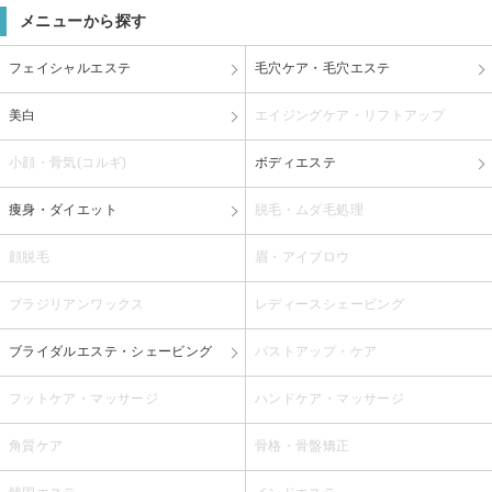
メニューから探す
フェイシャルエステ
毛穴ケア・毛穴エステ
美白
エイジングケア・リフトアップ
小顔・骨気(コルギ)
ボディエステ
痩身・ダイエット
脱毛・ムダ毛処理
顔脱毛
眉・アイブロウ
ブラジリアンワックス
レディースシェービング
ブライダルエステ・シェービング
バストアップ・ケア
フットケア・マッサージ
ハンドケア・マッサージ
角質ケア
骨格・骨盤矯正