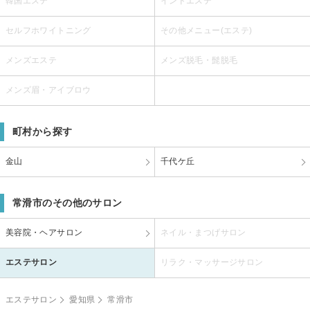
韓国エステ
インドエステ
セルフホワイトニング
その他メニュー(エステ)
メンズエステ
メンズ脱毛・髭脱毛
メンズ眉・アイブロウ
町村から探す
金山
千代ケ丘
常滑市のその他のサロン
美容院・ヘアサロン
ネイル・まつげサロン
エステサロン
リラク・マッサージサロン
エステサロン
愛知県
常滑市