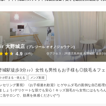
isir 大野城店
(プレジール オオノジョウテン)
4.9
(4件)
アクセス：JR鹿児島本線 大野城駅 徒歩
野城駅徒歩3分♪♪》女性も男性もお子様も◎脱毛＆フ
トが貯まる・使える
メンズ歓迎
ンセリング重視》《お子様連れ歓迎》ヒゲやムダ毛の面倒な自己処理
ましょう♪デリケートな肌でも安心！キッズ脱毛から女性にはもちろ
に当サロンで、効果を体感ください(^^)