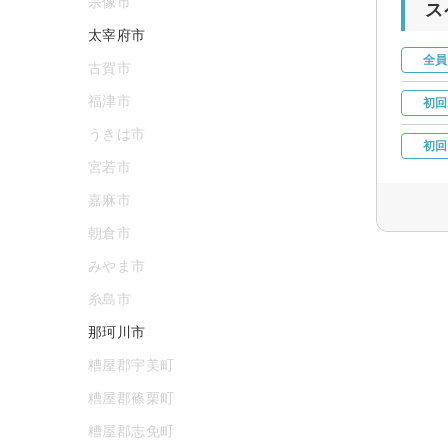
宗像市
ス
太宰府市
全員
古賀市
福津市
初回
うきは市
初回
宮若市
嘉麻市
朝倉市
みやま市
糸島市
那珂川市
糟屋郡宇美町
糟屋郡篠栗町
糟屋郡志免町