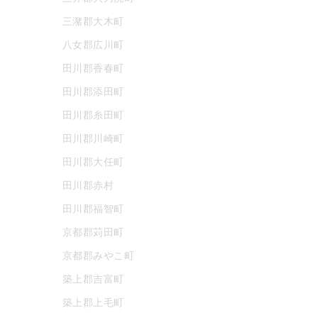
三潴郡大木町
八女郡広川町
田川郡香春町
田川郡添田町
田川郡糸田町
田川郡川崎町
田川郡大任町
田川郡赤村
田川郡福智町
京都郡苅田町
京都郡みやこ町
築上郡吉富町
築上郡上毛町