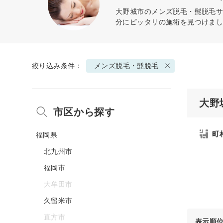
大野城市の
メンズ脱毛・髭脱毛
サ
分にピッタリの施術を見つけま
絞り込み条件：
メンズ脱毛・髭脱毛
大野
市区から探す
町
福岡県
北九州市
福岡市
大牟田市
久留米市
直方市
表示順