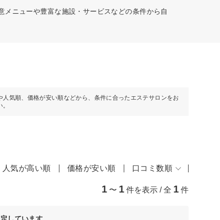
得意メニューや豊富な施設・サービスなどの条件から自
や人気順、価格が安い順などから、条件に合ったエステサロンをお
い。
人気が高い順
価格が安い順
口コミ数順
1
1
1
〜
件を表示 / 全
件
決定しています。