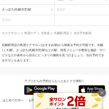
さっぽろ(札幌市営)駅
桑園駅
苗穂駅
エステサロン
角質ケア
北海道
札幌駅周辺
当日予約歓迎
札幌駅周辺の
角質ケア
サロン(おすすめ順)から検索＆予約が可能です。札幌
(ＪＲ)駅、さっぽろ(札幌市営)駅などの駅、得意メニューや豊富な施設・サー
ビスなどの条件から自分にピッタリの施術を見つけましょう。当日予約でき
るサロンもあります。
アプリからの予約ならもっとおトクで便利！
はじめての方へ
お問い合わせ
ヘルプ
リリース情報
利用規約
掲載ご希望のサロン様