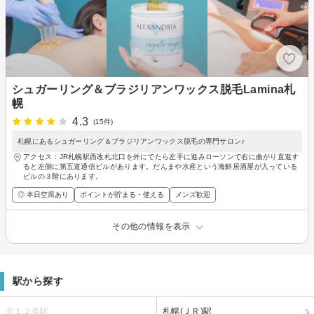
シュガーリング＆ブラジリアンワックス脱毛Lamina札
幌
4.3
(15件)
札幌にあるシュガーリング＆ブラジリアンワックス脱毛の専門サロン♪
アクセス：JR札幌駅西改札北口を外にでたら左手に進みローソンで右に曲がり直進す
ると左側に第五道通信ビルがあります。だんまや水産という海鮮居酒屋が入っている
ビルの３階にあります。
◎ 本日空席あり
ポイントが貯まる・使える
メンズ歓迎
その他の情報を表示
駅から探す
北１２条駅
札幌(ＪＲ)駅