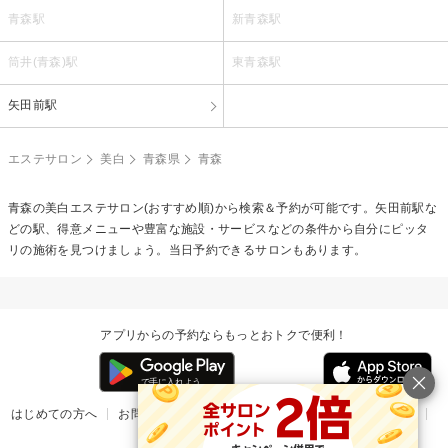
青森駅
新青森駅
筒井(青森)駅
東青森駅
矢田前駅
エステサロン
美白
青森県
青森
青森の
美白エステ
サロン(おすすめ順)から検索＆予約が可能です。矢田前駅な
どの駅、得意メニューや豊富な施設・サービスなどの条件から自分にピッタ
リの施術を見つけましょう。当日予約できるサロンもあります。
アプリからの予約ならもっとおトクで便利！
はじめての方へ
お問い合わせ
ヘルプ
リリース情報
利用規約
掲載ご希望のサロン様