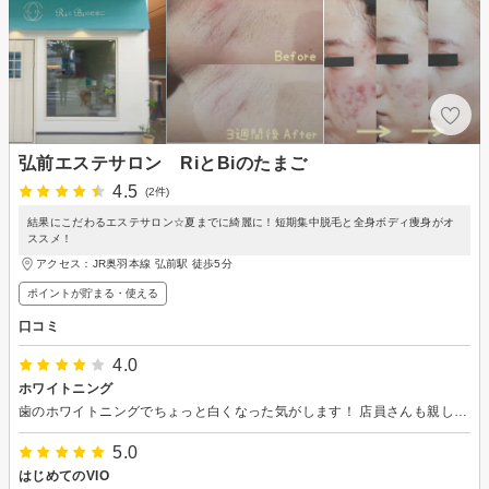
弘前エステサロン RiとBiのたまご
4.5
(2件)
結果にこだわるエステサロン☆夏までに綺麗に！短期集中脱毛と全身ボディ痩身がオ
ススメ！
アクセス：JR奥羽本線 弘前駅 徒歩5分
ポイントが貯まる・使える
口コミ
4.0
ホワイトニング
歯のホワイトニングでちょっと白くなった気がします！ 店員さんも親しみやすくてよかったです！
5.0
はじめてのVIO