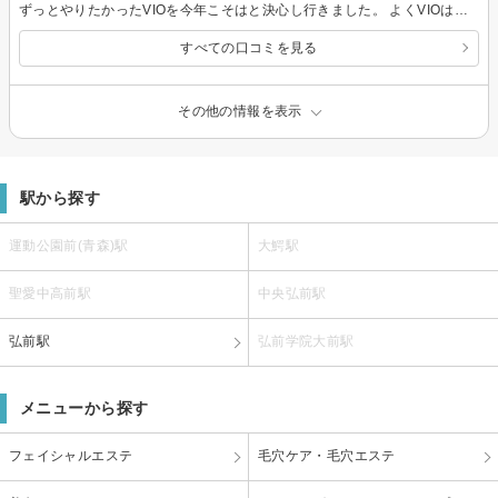
ずっとやりたかったVIOを今年こそはと決心し行きました。 よくVIOは一番痛いと聞くし、私自身剛毛wかつ痛みに弱いビビりなので痛みが心配でしたが、初めの一発目がピリッと刺激があっただけで、あとは本当に痛くなくすぐ終わりました。 一回一回声がけしてくれるのでその点も嬉しかったです。
すべての口コミを見る
その他の情報を表示
駅から探す
運動公園前(青森)駅
大鰐駅
聖愛中高前駅
中央弘前駅
弘前駅
弘前学院大前駅
メニューから探す
フェイシャルエステ
毛穴ケア・毛穴エステ