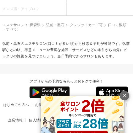
メンズ眉・アイブロウ
エステサロン
青森県
弘前・黒石
クレジットカード可
口コミ数順
（すべて）
弘前・黒石のエステサロン(口コミが多い順)から検索＆予約が可能です。弘前
駅などの駅、得意メニューや豊富な施設・サービスなどの条件から自分にピ
ッタリの施術を見つけましょう。当日予約できるサロンもあります。
アプリからの予約ならもっとおトクで便利！
はじめての方へ
お問い合わせ
ヘルプ
リリース情報
利用規約
掲載ご希望のサロン様
企業情報
個人情報保護方針
楽天のサービス一覧
アプリ一覧
© Rakuten Group, Inc.