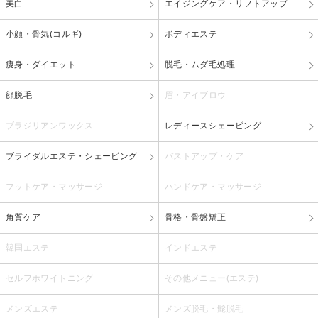
美白
エイジングケア・リフトアップ
小顔・骨気(コルギ)
ボディエステ
痩身・ダイエット
脱毛・ムダ毛処理
顔脱毛
眉・アイブロウ
ブラジリアンワックス
レディースシェービング
ブライダルエステ・シェービング
バストアップ・ケア
フットケア・マッサージ
ハンドケア・マッサージ
角質ケア
骨格・骨盤矯正
韓国エステ
インドエステ
セルフホワイトニング
その他メニュー(エステ)
メンズエステ
メンズ脱毛・髭脱毛