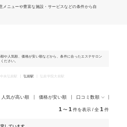
得意メニューや豊富な施設・サービスなどの条件から自
め順や人気順、価格が安い順などから、条件に合ったエステサロン
しください。
中央弘前駅
弘前駅
弘前学院大前駅
人気が高い順
価格が安い順
口コミ数順
1
1
1
〜
件を表示 / 全
件
決定しています。