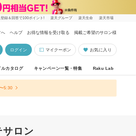
登録＆回答で100ポイント!
楽天グループ
楽天生命
楽天市場
方へ
ヘルプ
お得な情報を受け取る
掲載ご希望のサロン様
ログイン
マイクーポン
お気に入り
イルカタログ
キャンペーン一覧・特集
Raku Lab
5:30
テサロン