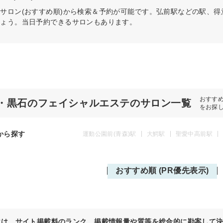
テ
サロン(おすすめ順)から検索＆予約が可能です。弘前駅などの駅、
しょう。当日予約できるサロンもあります。
おすす
・黒石のフェイシャルエステのサロン一覧
をお探
から探す
運動公園前(青森)駅
大鰐駅
聖愛中高前駅
おすすめ順 (PR優先表示)
位は、サイト掲載料のランク、掲載情報量や質等を総合的に勘案して