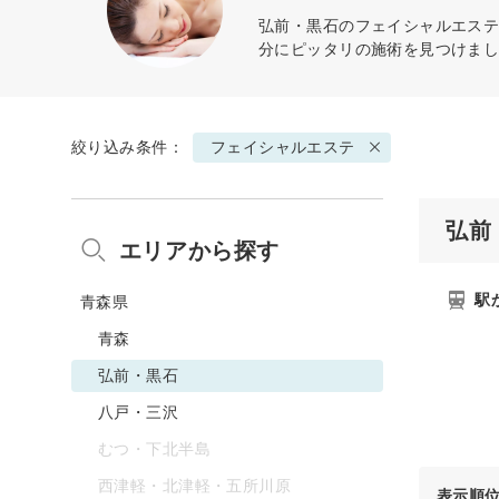
弘前・黒石の
フェイシャルエス
分にピッタリの施術を見つけま
絞り込み条件：
フェイシャルエステ
弘前
エリアから探す
駅
青森県
青森
弘前・黒石
八戸・三沢
むつ・下北半島
西津軽・北津軽・五所川原
表示順