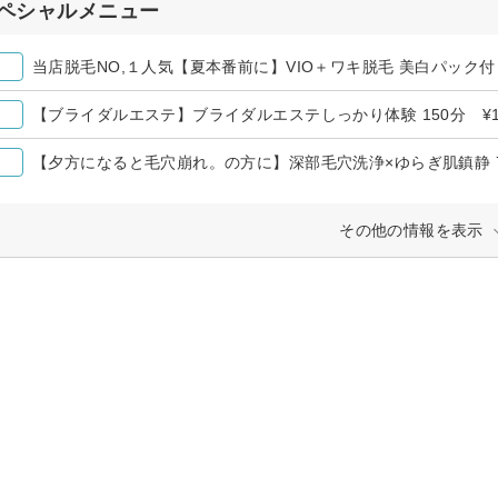
ペシャルメニュー
当店脱毛NO,１人気【夏本番前に】VIO＋ワキ脱毛 美白パック付 ¥
【ブライダルエステ】ブライダルエステしっかり体験 150分 ¥13
【夕方になると毛穴崩れ。の方に】深部毛穴洗浄×ゆらぎ肌鎮静 70
その他の情報を表示