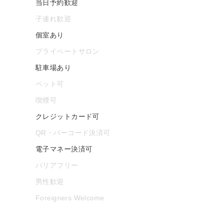
当日予約歓迎
子連れ歓迎
個室あり
プライベートサロン
駐車場あり
ペット可
喫煙可
クレジットカード可
QR・バーコード決済可
電子マネー決済可
バリアフリー
男性歓迎
Foreigners Welcome