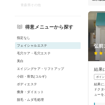
青森県その他
得意メニューから探す
指定なし
弘前
フェイシャルエステ
毛穴ケア・毛穴エステ
美白
エイジングケア・リフトアップ
結果
小顔・骨気(コルギ)
ポイン
ボディエステ
結果に
ドクタ
痩身・ダイエット
ューを
脱毛・ムダ毛処理