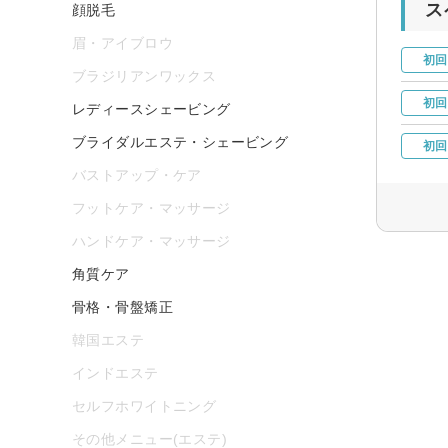
ス
顔脱毛
眉・アイブロウ
初回
ブラジリアンワックス
初回
レディースシェービング
ブライダルエステ・シェービング
初回
バストアップ・ケア
フットケア・マッサージ
ハンドケア・マッサージ
角質ケア
骨格・骨盤矯正
韓国エステ
インドエステ
セルフホワイトニング
その他メニュー(エステ)