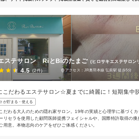
エステサロン RiとBiのたまご
(ヒロサキエステサロン
4.5
(2件)
アクセス：JR奥羽本線 弘前駅 徒歩5分
にこだわるエステサロン☆夏までに綺麗に！短期集中
トが貯まる・使える
こだわる大人のための隠れ家サロン。19年の実績と心理学に基づく
ーリセラを使用した顧問医師提携フェイシャルや、国際特許取得の痩
ご用意。本物志向のケアをぜひご体感ください。