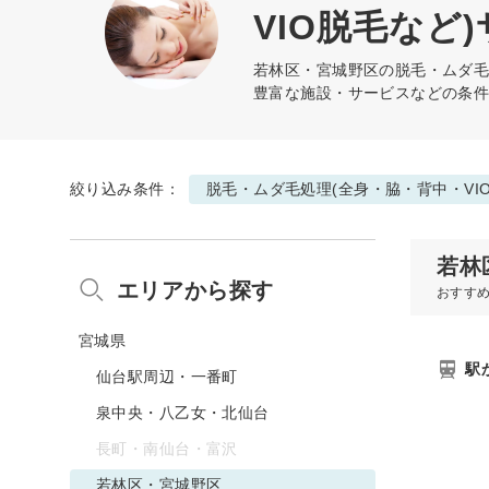
VIO脱毛など)
若林区・宮城野区の
脱毛・ムダ毛
豊富な施設・サービスなどの条
絞り込み条件：
脱毛・ムダ毛処理(全身・脇・背中・VI
若林
エリアから探す
おすす
宮城県
駅
仙台駅周辺・一番町
泉中央・八乙女・北仙台
長町・南仙台・富沢
若林区・宮城野区