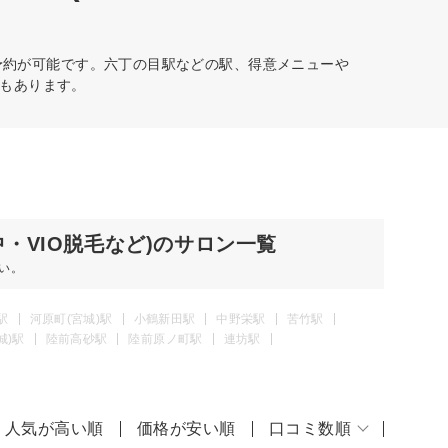
予約が可能です。六丁の目駅などの駅、得意メニューや
もあります。
・VIO脱毛など)のサロン一覧
い。
駅
河原町(宮城)駅
小鶴新田駅
中野栄駅
苦竹駅
城)駅
陸前高砂駅
陸前原ノ町駅
連坊駅
人気が高い順
価格が安い順
口コミ数順