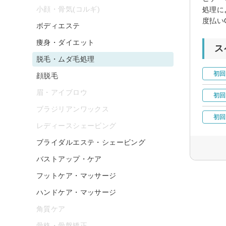
小顔・骨気(コルギ)
処理に
度払い
ボディエステ
痩身・ダイエット
ス
脱毛・ムダ毛処理
初回
顔脱毛
眉・アイブロウ
初回
ブラジリアンワックス
初回
レディースシェービング
ブライダルエステ・シェービング
バストアップ・ケア
フットケア・マッサージ
ハンドケア・マッサージ
角質ケア
骨格・骨盤矯正