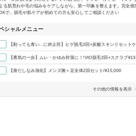
よる肌荒れや毛の悩みをケアしながら、第一印象を整えます。完全個
OKで、脱毛や肌ケアが初めての方も安心してご相談ください
ペシャルメニュー
【剃っても青い...に終止符】ヒゲ脱毛2回+炭酸スキンリセットケア¥
【勇気の一歩】ムレ・かゆみ対策に！!VIO脱毛2回+スクラブ¥13,
【身だしなみ強化】メンズ腕＋足全体2回セット/¥15,000
その他の情報を表示