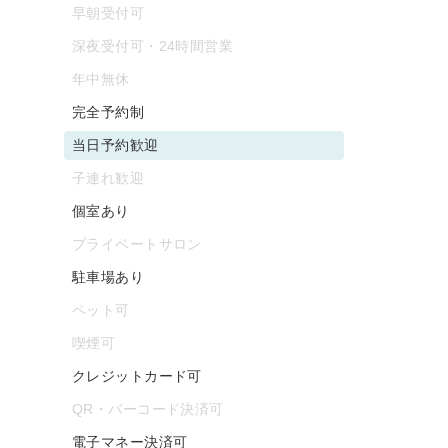
早朝受付可
深夜受付可・24時間営業
年中無休
完全予約制
当日予約歓迎
子連れ歓迎
個室あり
プライベートサロン
駐車場あり
ペット可
喫煙可
クレジットカード可
QR・バーコード決済可
電子マネー決済可