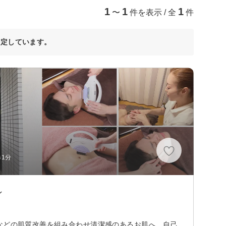
1
1
1
〜
件を表示 / 全
件
決定しています。
1分
ン
などの肌質改善を組み合わせ清潔感のあるお肌へ。自己