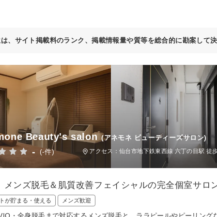
位は、サイト掲載料のランク、掲載情報量や質等を総合的に勘案して
one Beauty's salon
(アネモネ ビューティーズサロン)
-
(-件)
アクセス：仙台市地下鉄東西線 六丁の目駅 徒歩
｜メンズ脱毛＆肌質改善フェイシャルの完全個室サロ
トが貯まる・使える
メンズ歓迎
VIO・全身脱毛まで対応するメンズ脱毛と、ララピールやピーリング