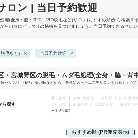
サロン | 当日予約歓迎
処理(全身・脇・背中・VIO脱毛など)
サロン(おすすめ順)から検索＆
件から自分にピッタリの施術を見つけましょう。当日予約できるサロン
O脱毛など)
当日予約歓迎
区・宮城野区の脱毛・ムダ毛処理(全身・脇・背中
め順や人気順、価格が安い順などから、条件に合ったエステサロンをお探しくださ
愛宕橋駅
荒井(宮城)駅
岩切駅
卸町(宮城)
から探す
東仙台駅
福田町駅
宮城野原駅
薬師堂(宮
六丁の目駅
おすすめ順 (PR優先表示)