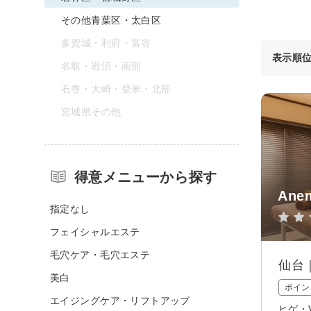
その他青葉区・太白区
多賀城・利府・富谷
表示順
名取・岩沼・南部
石巻・大崎・登米・北部
宮城県その他
得意メニューから探す
Anem
指定なし
フェイシャルエステ
毛穴ケア・毛穴エステ
仙台
美白
ポイン
エイジングケア・リフトアップ
ヒゲ・