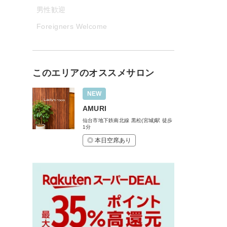
男性歓迎
Foreigners Welcome
このエリアのオススメサロン
NEW
AMURI
仙台市地下鉄南北線 黒松(宮城)駅 徒歩
1分
◎ 本日空席あり