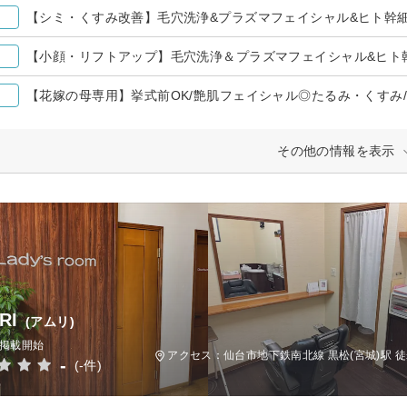
その他の情報を表示
RI
(アムリ)
日掲載開始
アクセス：仙台市地下鉄南北線 黒松(宮城)駅 徒
-
(-件)