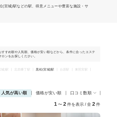
松(宮城)駅などの駅、得意メニューや豊富な施設・サ
おすすめ順や人気順、価格が安い順などから、条件に合ったエステ
サロンをお探しください。
宮城)駅
北四番丁駅
黒松(宮城)駅
台原駅
東照宮駅
人気が高い順
価格が安い順
口コミ数順
1
2
2
〜
件を表示 / 全
件