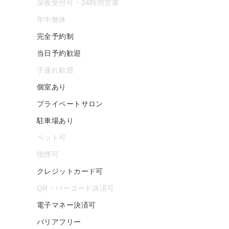
深夜受付可・24時間営業
年中無休
完全予約制
当日予約歓迎
子連れ歓迎
個室あり
プライベートサロン
駐車場あり
ペット可
喫煙可
クレジットカード可
QR・バーコード決済可
電子マネー決済可
バリアフリー