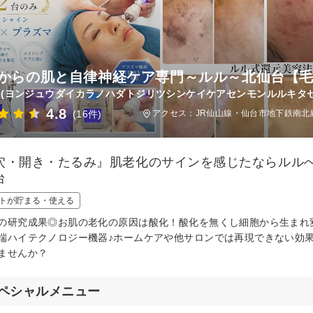
代からの肌と自律神経ケア専門～ルル～北仙台【毛穴
(ヨンジュウダイカラノハダトジリツシンケイケアセンモンルルキタ
4.8
(16件)
アクセス：JR仙山線・仙台市地下鉄南北線
穴・開き・たるみ』肌老化のサインを感じたならルルへ
台
トが貯まる・使える
の研究成果◎お肌の老化の原因は酸化！酸化を無くし細胞から生まれ
端ハイテクノロジー機器♪ホームケアや他サロンでは再現できない効
ませんか？
ペシャルメニュー