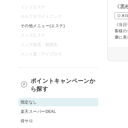
《黒
インドエステ
◎ 本
セルフホワイトニング
《当日
その他メニュー(エステ)
客様の
メンズエステ
康に美
メンズ脱毛・髭脱毛
メンズ眉・アイブロウ
ポイントキャンペーンか
ら探す
指定なし
楽天スーパーDEAL
得サロ