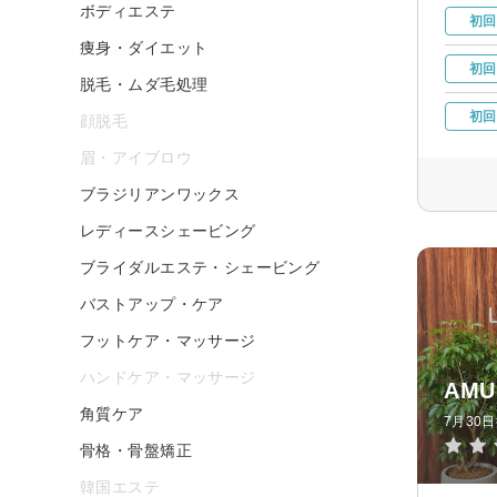
ボディエステ
初回
痩身・ダイエット
初回
脱毛・ムダ毛処理
初回
顔脱毛
眉・アイブロウ
ブラジリアンワックス
レディースシェービング
ブライダルエステ・シェービング
バストアップ・ケア
フットケア・マッサージ
ハンドケア・マッサージ
AMU
角質ケア
7月30
骨格・骨盤矯正
韓国エステ