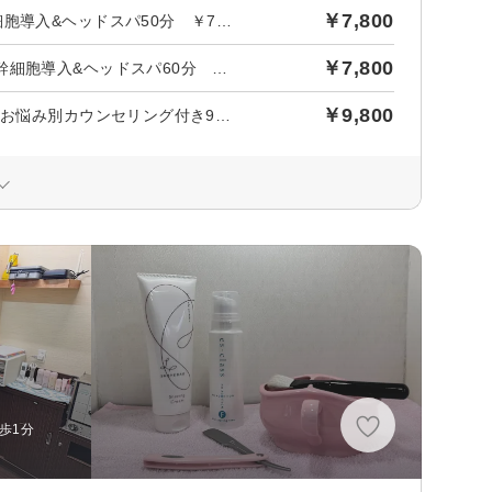
￥7,800
【シミ・くすみ改善】毛穴洗浄&プラズマフェイシャル&ヒト幹細胞導入&ヘッドスパ50分 ￥7800
￥7,800
【小顔・リフトアップ】毛穴洗浄＆プラズマフェイシャル&ヒト幹細胞導入&ヘッドスパ60分 ￥6,600
￥9,800
【花嫁の母専用】挙式前OK/艶肌フェイシャル◎たるみ・くすみ/お悩み別カウンセリング付き90分
歩1分