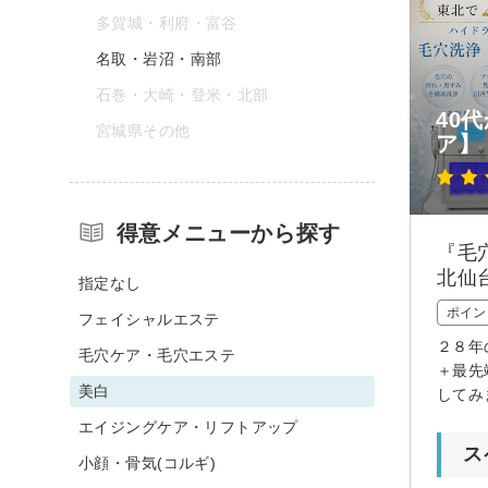
多賀城・利府・富谷
名取・岩沼・南部
石巻・大崎・登米・北部
40
宮城県その他
ア】
得意メニューから探す
『毛
北仙
指定なし
ポイン
フェイシャルエステ
２８年
毛穴ケア・毛穴エステ
＋最先
美白
してみ
エイジングケア・リフトアップ
ス
小顔・骨気(コルギ)