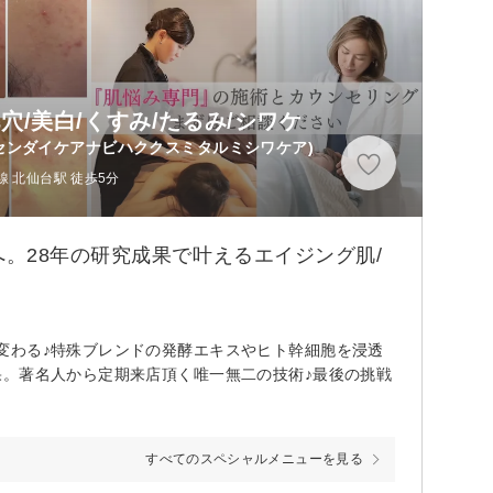
/美白/くすみ/たるみ/シワケ
センダイケアナビハククスミタルミシワケア)
 北仙台駅 徒歩5分
。28年の研究成果で叶えるエイジング肌/
変わる♪特殊ブレンドの発酵エキスやヒト幹細胞を浸透
果。著名人から定期来店頂く唯一無二の技術♪最後の挑戦
すべてのスペシャルメニューを見る