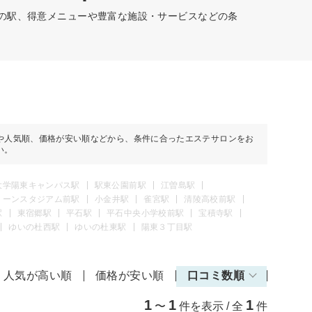
どの駅、得意メニューや豊富な施設・サービスなどの条
や人気順、価格が安い順などから、条件に合ったエステサロンをお
い。
大学陽東キャンパス駅
駅東公園前駅
江曽島駅
リーンスタジアム前駅
小金井駅
雀宮駅
清陵高校前駅
駅
東宿郷駅
平石駅
平石中央小学校前駅
宝積寺駅
ゆいの杜西駅
ゆいの杜東駅
陽東３丁目駅
人気が高い順
価格が安い順
口コミ数順
1
1
1
〜
件を表示 / 全
件