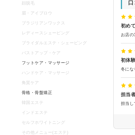
口
顔脱毛
眉・アイブロウ
ブラジリアンワックス
初め
レディースシェービング
ブライダルエステ・シェービング
バストアップ・ケア
初体
フットケア・マッサージ
ハンドケア・マッサージ
角質ケア
骨格・骨盤矯正
担当
韓国エステ
担当し
インドエステ
セルフホワイトニング
その他メニュー(エステ)