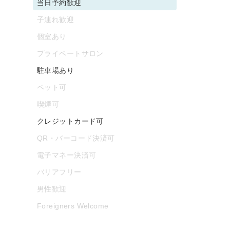
当日予約歓迎
子連れ歓迎
個室あり
プライベートサロン
駐車場あり
ペット可
喫煙可
クレジットカード可
QR・バーコード決済可
電子マネー決済可
バリアフリー
男性歓迎
Foreigners Welcome