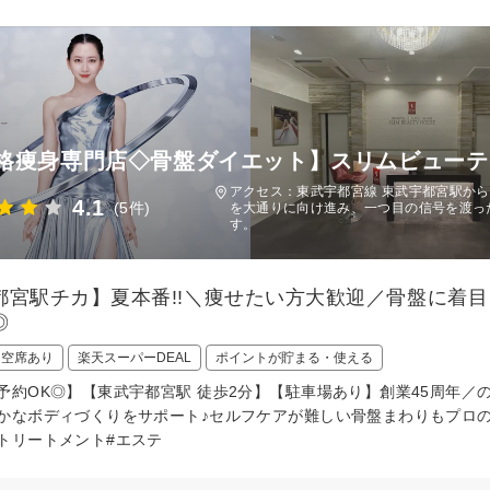
格痩身専門店◇骨盤ダイエット】スリムビューテ
アクセス：東武宇都宮線 東武宇都宮駅から
4.1
(5件)
を大通りに向け進み、一つ目の信号を渡った
す。
都宮駅チカ】夏本番!!＼痩せたい方大歓迎／骨盤に着
◎
日空席あり
楽天スーパーDEAL
ポイントが貯まる・使える
予約OK◎】【東武宇都宮駅 徒歩2分】【駐車場あり】創業45周年／の
かなボディづくりをサポート♪セルフケアが難しい骨盤まわりもプロの
トリートメント#エステ