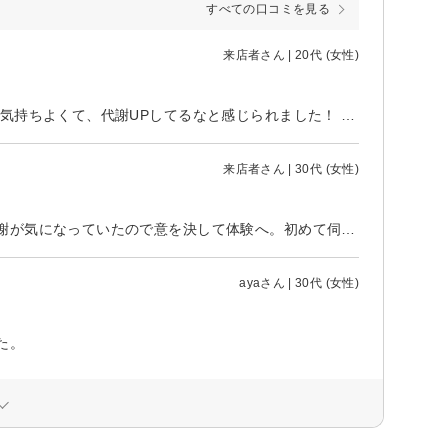
すべての口コミを見る
来店者さん | 20代 (女性)
お店の雰囲気、接客がとても良くて終始居心地が良かったです！ 施術も全て気持ちよくて、代謝UPしてるなと感じられました！ また機会があったら利用したいと思います！
来店者さん | 30代 (女性)
冬になりつい食べ過ぎてぽっこりしてしまったお腹と、加齢と共に落ちた代謝が気になっていたので意を決して体験へ。初めて伺い緊張していましたが、担当してくださったスタッフさんが色々気遣ってくださったり丁寧に説明をしてくださり、安心して施術を受けることができました。施術が結果にも結びついていましたし、日常で気を付けなければいけないところ等を知ることもでき、とても良いセルフケアの機会となりました。とにかくエステティシャンの方の接客が丁寧で心地良い時間を過ごすことができました。継続を検討中です。ありがとうございました。
ayaさん | 30代 (女性)
た。