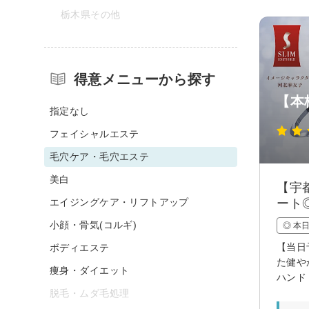
栃木県その他
得意メニューから探す
【本
指定なし
フェイシャルエステ
毛穴ケア・毛穴エステ
美白
【宇
エイジングケア・リフトアップ
ート
小顔・骨気(コルギ)
◎ 本
【当日
ボディエステ
た健や
痩身・ダイエット
ハンド
脱毛・ムダ毛処理