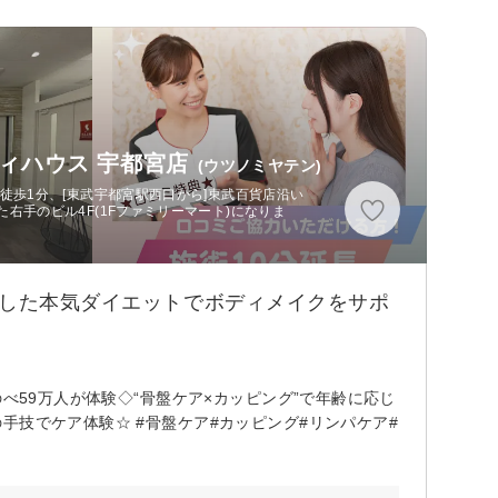
ィハウス 宇都宮店
(ウツノミヤテン)
徒歩1分、[東武宇都宮駅西口から]東武百貨店沿い
右手のビル4F(1Fファミリーマート)になりま
目した本気ダイエットでボディメイクをサポ
べ59万人が体験◇“骨盤ケア×カッピング”で年齢に応じ
手技でケア体験☆ #骨盤ケア#カッピング#リンパケア#