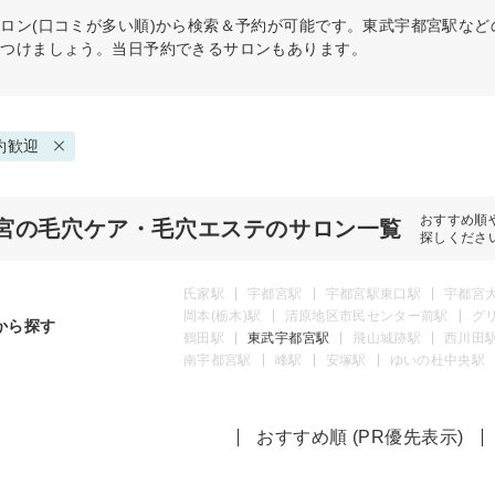
ロン(口コミが多い順)から検索＆予約が可能です。東武宇都宮駅な
見つけましょう。当日予約できるサロンもあります。
約歓迎
おすすめ順
宮の毛穴ケア・毛穴エステのサロン一覧
探しくださ
氏家駅
宇都宮駅
宇都宮駅東口駅
宇都宮
岡本(栃木)駅
清原地区市民センター前駅
グ
から探す
鶴田駅
東武宇都宮駅
飛山城跡駅
西川田
南宇都宮駅
峰駅
安塚駅
ゆいの杜中央駅
おすすめ順 (PR優先表示)