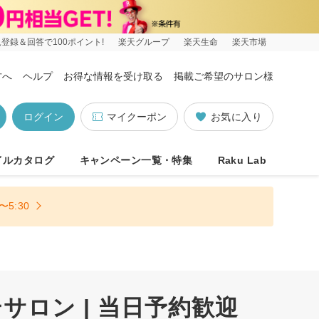
登録＆回答で100ポイント!
楽天グループ
楽天生命
楽天市場
方へ
ヘルプ
お得な情報を受け取る
掲載ご希望のサロン様
ログイン
マイクーポン
お気に入り
イルカタログ
キャンペーン一覧・特集
Raku Lab
5:30
ロン | 当日予約歓迎