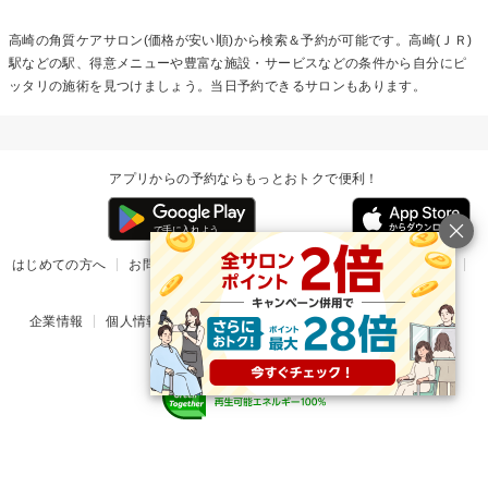
高崎の
角質ケア
サロン(価格が安い順)から検索＆予約が可能です。高崎(ＪＲ)
駅などの駅、得意メニューや豊富な施設・サービスなどの条件から自分にピ
ッタリの施術を見つけましょう。当日予約できるサロンもあります。
アプリからの予約ならもっとおトクで便利！
はじめての方へ
お問い合わせ
ヘルプ
リリース情報
利用規約
掲載ご希望のサロン様
企業情報
個人情報保護方針
楽天のサービス一覧
アプリ一覧
© Rakuten Group, Inc.