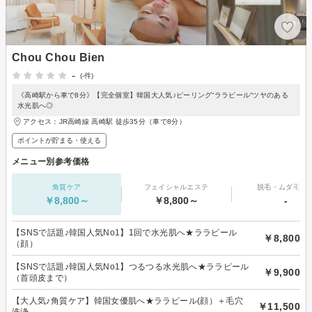
Chou Chou Bien
-
(-件)
《高崎駅から車で8分》【完全個室】韓国大人気♪ピーリング“ララピール“ツヤのある
水光肌へ◎
アクセス：JR高崎線 高崎駅 徒歩35分（車で8分）
ポイントが貯まる・使える
メニュー別参考価格
角質ケア
フェイシャルエステ
脱毛・ムダ毛処
￥8,800～
￥8,800～
-
【SNSで話題♪韓国人気No1】1回で水光肌へ★ララピール
￥8,800
（顔）
【SNSで話題♪韓国人気No1】つるつる水光肌へ★ララピール
￥9,900
（首頭皮まで）
【大人気♪角質ケア】韓国女優肌へ★ララピール(顔）＋毛穴
￥11,500
洗浄