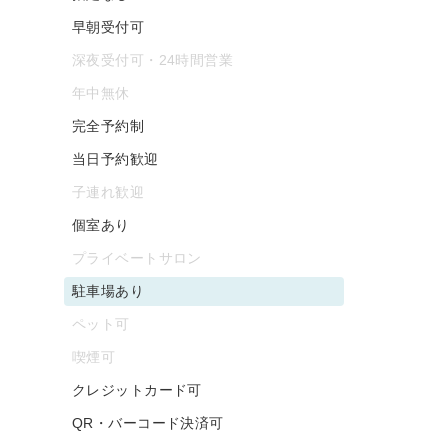
早朝受付可
深夜受付可・24時間営業
年中無休
完全予約制
当日予約歓迎
子連れ歓迎
個室あり
プライベートサロン
駐車場あり
ペット可
喫煙可
クレジットカード可
QR・バーコード決済可