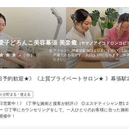
愛子どろんこ美容幕張 美楽癒
(ヤマノアイコドロンコビヨ
アクセス：JR幕張駅南口より左にむかい、15
-
(-件)
戸建てのお店です。入口は２Fになります。※
ださい。
日予約歓迎★》《上質プライベートサロン★ 》幕張駅
！
トが貯まる・使える
日営業中！》《丁寧な施術と接客が好評♪》 ◎エステティシャン歴1
ー ◎丁寧にカウンセリングをして、一人ひとりのお客様に合った施術
開催中！