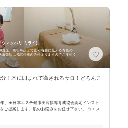
ウマクハリ ミライ)
0m直進、踏切を超えて直ぐ右側に見える青色の一
JR幕張駅は各駅停車のみ停まりますのでご注意く
2分！木に囲まれて癒されるサロ！どろんこ
２年、全日本エステ健康美容指導育成協会認定インスト
をご提案します。肌のお悩みをお任せ下さい。 ☆エス