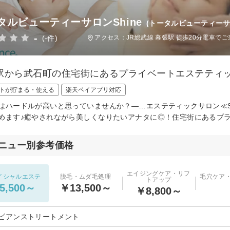
タルビューティーサロンShine
(トータルビューティーサ
-
(-件)
アクセス：JR総武線 幕張駅 徒歩20分電車で
駅から武石町の住宅街にあるプライベートエステティック
トが貯まる・使える
楽天ペイアプリ対応
はハードルが高いと思っていませんか？―…エステティックサロン≪S
めます♪癒やされながら美しくなりたいアナタに◎！住宅街にあるプ
ニュー別参考価格
エイジングケア・リフ
イシャルエステ
脱毛・ムダ毛処理
毛穴ケア
トアップ
5,500～
￥13,500～
￥8,800～
ビアンストリートメント