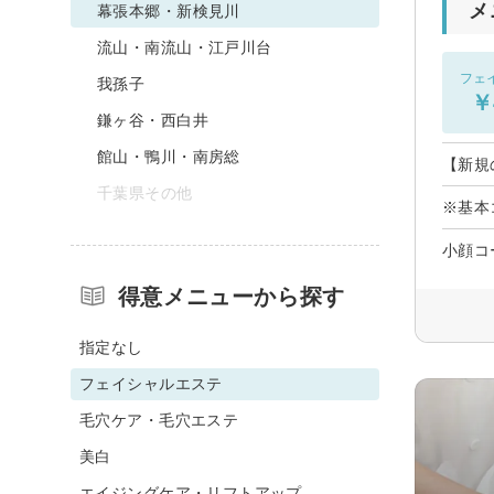
メ
幕張本郷・新検見川
流山・南流山・江戸川台
フェ
我孫子
￥
鎌ヶ谷・西白井
館山・鴨川・南房総
【新規
千葉県その他
※基本
小顔コ
得意メニューから探す
指定なし
フェイシャルエステ
毛穴ケア・毛穴エステ
美白
エイジングケア・リフトアップ