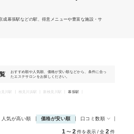
、京成幕張駅などの駅、得意メニューや豊富な施設・サ
おすすめ順や人気順、価格が安い順などから、条件に合っ
覧
たエステサロンをお探しください。
検見川駅
検見川浜駅
新検見川駅
幕張駅
人気が高い順
価格が安い順
口コミ数順
1
2
2
〜
件を表示 / 全
件