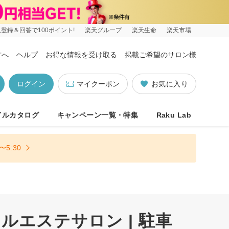
登録＆回答で100ポイント!
楽天グループ
楽天生命
楽天市場
方へ
ヘルプ
お得な情報を受け取る
掲載ご希望のサロン様
ログイン
マイクーポン
お気に入り
イルカタログ
キャンペーン一覧・特集
Raku Lab
5:30
エステサロン | 駐車