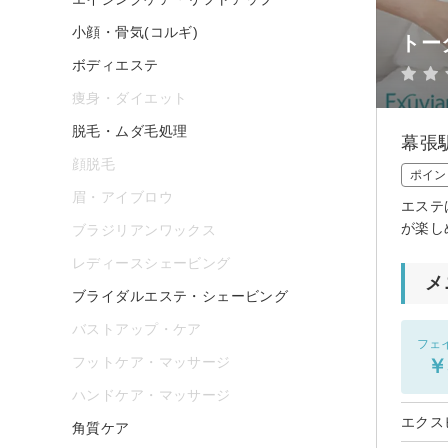
小顔・骨気(コルギ)
トー
ボディエステ
痩身・ダイエット
脱毛・ムダ毛処理
幕張
顔脱毛
ポイン
眉・アイブロウ
エステ
が楽し
ブラジリアンワックス
レディースシェービング
メ
ブライダルエステ・シェービング
バストアップ・ケア
フェ
フットケア・マッサージ
￥
ハンドケア・マッサージ
エクス
角質ケア