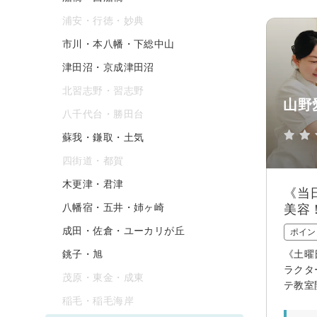
浦安・行徳・妙典
市川・本八幡・下総中山
津田沼・京成津田沼
北習志野・習志野
山野
八千代台・勝田台
蘇我・鎌取・土気
四街道・都賀
木更津・君津
《当
八幡宿・五井・姉ヶ崎
美容
成田・佐倉・ユーカリが丘
ポイン
銚子・旭
《土曜
ラクタ
茂原・東金・成東
テ教室
稲毛・稲毛海岸