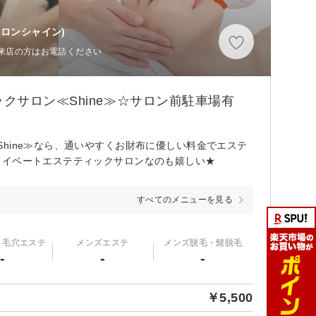
ロンシャイン)
ご来店の方はお電話ください
サロン≪Shine≫☆サロン前駐車場有
hine≫なら、通いやすくお財布に優しい料金でエステ
ライベートエステティックサロンなのも嬉しい★
すべてのメニューを見る
・毛穴エステ
メンズエステ
メンズ脱毛・髭脱毛
-
-
-
￥5,500