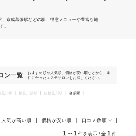
張駅、京成幕張駅などの駅、得意メニューや豊富な施
す。
おすすめ順や人気順、価格が安い順などから、条
ロン一覧
件に合ったエステサロンをお探しください。
検見川駅
検見川浜駅
新検見川駅
幕張駅
人気が高い順
価格が安い順
口コミ数順
1
1
1
〜
件を表示 / 全
件