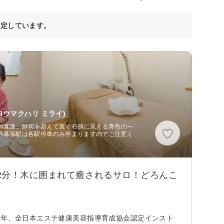
決定しています。
ウマクハリ ミライ)
0m直進、踏切を超えて直ぐ右側に見える青色の一
JR幕張駅は各駅停車のみ停まりますのでご注意く
2分！木に囲まれて癒されるサロ！どろんこ
２年、全日本エステ健康美容指導育成協会認定インスト