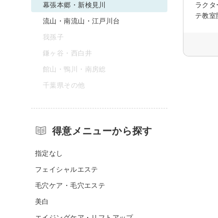
幕張本郷・新検見川
ラクタ
テ教室
流山・南流山・江戸川台
我孫子
鎌ヶ谷・西白井
館山・鴨川・南房総
千葉県その他
得意メニューから探す
指定なし
フェイシャルエステ
毛穴ケア・毛穴エステ
美白
エイジングケア・リフトアップ