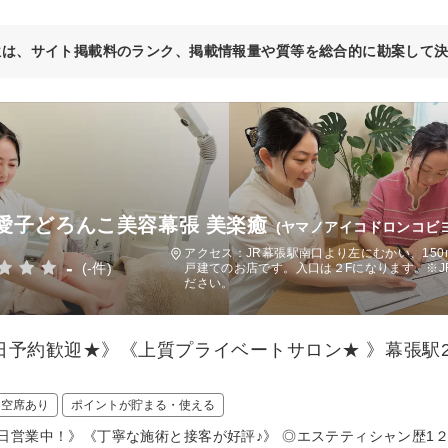
位は、サイト掲載料のランク、掲載情報量や質等を総合的に勘案して
愛子どろんこ美容幕張 美楽癒
(ヤマノアイコドロンコビヨ
アクセス：JR幕張駅南口より左にむかい、15
-
(-件)
戸建てのお店です。入口は２Fになります。※
ださい。
日予約歓迎★》《上質プライベートサロン★ 》幕張駅
！
日空席あり
ポイントが貯まる・使える
日営業中！》《丁寧な施術と接客が好評♪》 ◎エステティシャン歴1