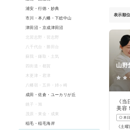
浦安・行徳・妙典
表示順
市川・本八幡・下総中山
津田沼・京成津田沼
北習志野・習志野
八千代台・勝田台
蘇我・鎌取・土気
山野
四街道・都賀
木更津・君津
八幡宿・五井・姉ヶ崎
成田・佐倉・ユーカリが丘
《当
銚子・旭
美容
茂原・東金・成東
◎ 本
稲毛・稲毛海岸
《土曜