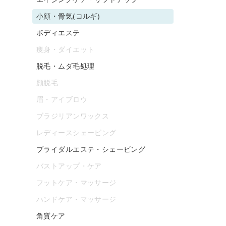
小顔・骨気(コルギ)
ボディエステ
痩身・ダイエット
脱毛・ムダ毛処理
顔脱毛
眉・アイブロウ
ブラジリアンワックス
レディースシェービング
ブライダルエステ・シェービング
バストアップ・ケア
フットケア・マッサージ
ハンドケア・マッサージ
角質ケア