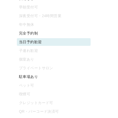
早朝受付可
深夜受付可・24時間営業
年中無休
完全予約制
当日予約歓迎
子連れ歓迎
個室あり
プライベートサロン
駐車場あり
ペット可
喫煙可
クレジットカード可
QR・バーコード決済可