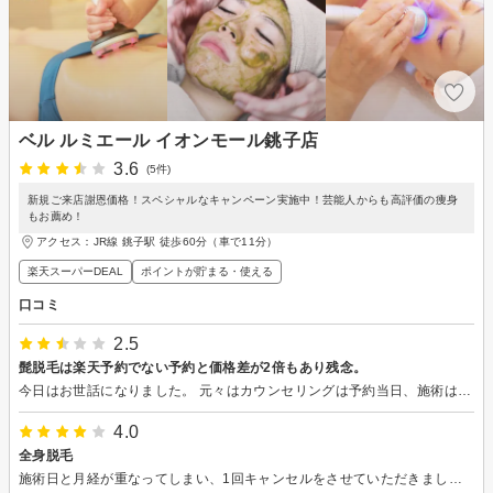
ベル ルミエール イオンモール銚子店
3.6
(5件)
新規ご来店謝恩価格！スペシャルなキャンペーン実施中！芸能人からも高評価の痩身
もお薦め！
アクセス：JR線 銚子駅 徒歩60分（車で11分）
楽天スーパーDEAL
ポイントが貯まる・使える
口コミ
2.5
髭脱毛は楽天予約でない予約と価格差が2倍もあり残念。
今日はお世話になりました。 元々はカウンセリングは予約当日、施術は後日との話だったが、他社での利用状況を勘案してカウンセリング後に脱毛体験をして貰えたのはありがたかったです。 ただ、楽天での髭脱毛体験が4400円。店頭で配っていたチラシの脱毛体験が2200円…。 価格差に2倍も差があり、次回このチラシを持ってきたら2200円で体験できるのか聞いたらダメだと言われた。 また、価格をこの金額にして欲しいと言ったがそれもダメだと言われた。 それなら会計前にその旨の案内をして、キャンセルや変更をするよう促すのが筋ではないのかな？と思いました。 果たして、ご自身や身内が同じ状況ならこの二重価格の設定に納得するのでしょうか？ よく考えていただきたいです。 帰宅してから考え直しても納得できる要素が全くありませんので、こちらに書かせていただき、接客/サービスは1としました。 差額の返金をしていただくなり、次回に伺う際にその金額で施術をしていただくなり、万人が納得できるような誠意ある対応をお願いいたします。
4.0
全身脱毛
施術日と月経が重なってしまい、1回キャンセルをさせていただきましたが、再予約しても嫌な雰囲気もなく施術していただけました。 某大手脱毛サロンでは体験の予約がなかなか入れられず、施術日前に手が届く範囲の自己前処理が必要でしたが、雑で背中の毛の剃り残しがあるまま施術され、光の照射も雑なので本当に施術されているのか不安でした。 こちらのサロンさんでは丁寧にシェービングしていただき、機械も最新で光の照射も丁寧で信頼出来るものでした。 お値段も他社さんよりもお得でしたが、自分の毛が薄いので検討させていただきましたが、毛が濃かったら当日契約していたと思います。