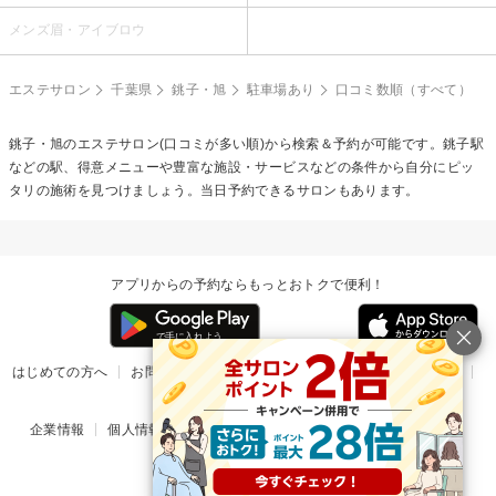
メンズ眉・アイブロウ
エステサロン
千葉県
銚子・旭
駐車場あり
口コミ数順（すべて）
銚子・旭のエステサロン(口コミが多い順)から検索＆予約が可能です。銚子駅
などの駅、得意メニューや豊富な施設・サービスなどの条件から自分にピッ
タリの施術を見つけましょう。当日予約できるサロンもあります。
アプリからの予約ならもっとおトクで便利！
はじめての方へ
お問い合わせ
ヘルプ
リリース情報
利用規約
掲載ご希望のサロン様
企業情報
個人情報保護方針
楽天のサービス一覧
アプリ一覧
© Rakuten Group, Inc.