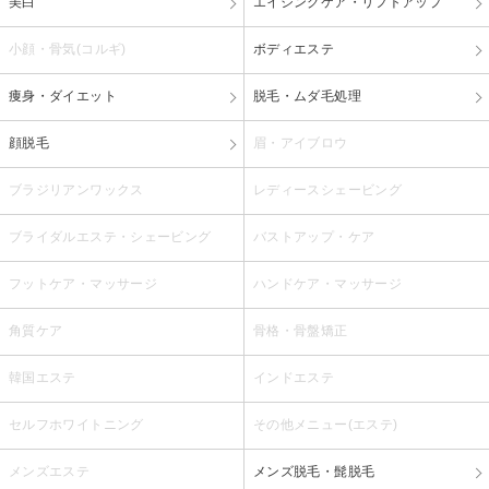
美白
エイジングケア・リフトアップ
小顔・骨気(コルギ)
ボディエステ
痩身・ダイエット
脱毛・ムダ毛処理
顔脱毛
眉・アイブロウ
ブラジリアンワックス
レディースシェービング
ブライダルエステ・シェービング
バストアップ・ケア
フットケア・マッサージ
ハンドケア・マッサージ
角質ケア
骨格・骨盤矯正
韓国エステ
インドエステ
セルフホワイトニング
その他メニュー(エステ)
メンズエステ
メンズ脱毛・髭脱毛