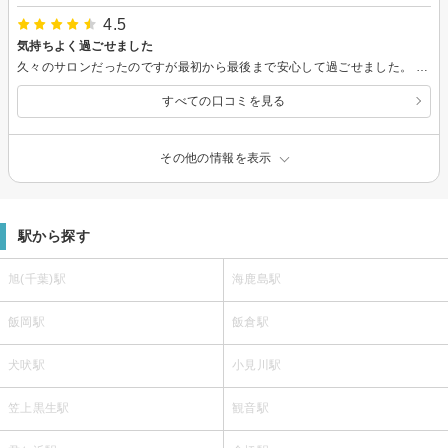
4.5
気持ちよく過ごせました
久々のサロンだったのですが最初から最後まで安心して過ごせました。 お話も楽しくて施術途中寝そうになるくらいリラックスして過ごせました。全身脱毛継続しますが1年後が楽しみです！
すべての口コミを見る
その他の情報を表示
駅から探す
旭(千葉)駅
海鹿島駅
飯岡駅
飯倉駅
犬吠駅
小見川駅
笠上黒生駅
観音駅