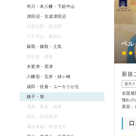
市川・本八幡・下総中山
津田沼・京成津田沼
北習志野・習志野
八千代台・勝田台
ベル
蘇我・鎌取・土気
四街道・都賀
木更津・君津
新規
八幡宿・五井・姉ヶ崎
楽天ス
成田・佐倉・ユーカリが丘
全国展
銚子・旭
憧れの
茂原・東金・成東
美容」
稲毛・稲毛海岸
口
幕張本郷・新検見川