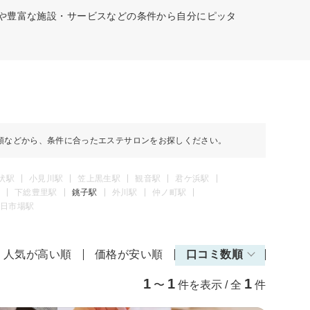
ーや豊富な施設・サービスなどの条件から自分にピッタ
順などから、条件に合ったエステサロンをお探しください。
吠駅
小見川駅
笠上黒生駅
観音駅
君ケ浜駅
下総豊里駅
銚子駅
外川駅
仲ノ町駅
日市場駅
人気が高い順
価格が安い順
口コミ数順
1
1
1
〜
件を表示 / 全
件