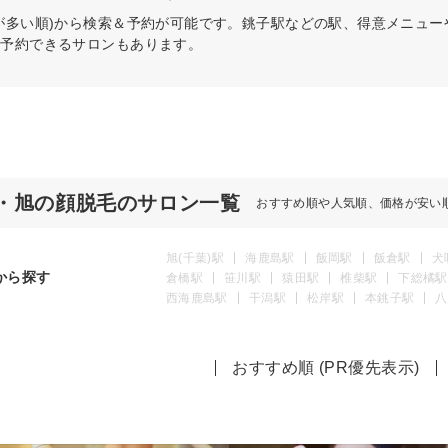
が多い順)から検索＆予約が可能です。銚子駅などの駅、得意メニュ
日予約できるサロンもあります。
・旭の顔脱毛のサロン一覧
おすすめ順や人気順、価格が安い
旭(千葉)駅
海鹿島駅
飯岡駅
飯倉駅
犬
から探す
倉橋駅
笹川駅
猿田駅
椎柴駅
下総橘駅
西海鹿島駅
干潟駅
松岸駅
本銚子駅
八
おすすめ順 (PR優先表示)