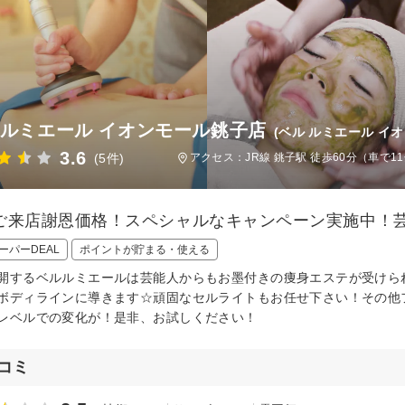
 ルミエール イオンモール銚子店
(ベル ルミエール イ
3.6
(5件)
アクセス：JR線 銚子駅 徒歩60分（車で1
ご来店謝恩価格！スペシャルなキャンペーン実施中！
ーパーDEAL
ポイントが貯まる・使える
開するベルルミエールは芸能人からもお墨付きの痩身エステが受けら
ボディラインに導きます☆頑固なセルライトもお任せ下さい！その他
レベルでの変化が！是非、お試しください！
コミ