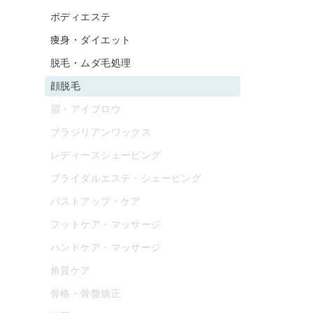
ボディエステ
痩身・ダイエット
脱毛・ムダ毛処理
顔脱毛
眉・アイブロウ
ブラジリアンワックス
レディースシェービング
ブライダルエステ・シェービング
バストアップ・ケア
フットケア・マッサージ
ハンドケア・マッサージ
角質ケア
骨格・骨盤矯正