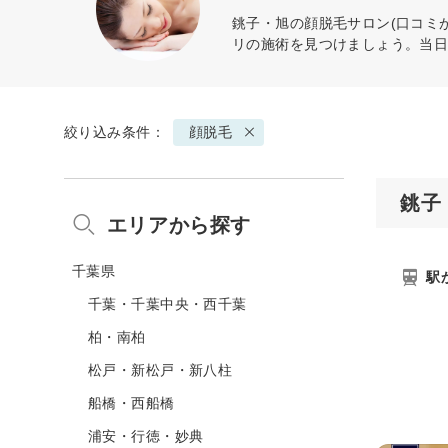
銚子・旭の
顔脱毛
サロン(口コミ
リの施術を見つけましょう。当
絞り込み条件：
顔脱毛
銚子
エリアから探す
千葉県
駅
千葉・千葉中央・西千葉
柏・南柏
松戸・新松戸・新八柱
船橋・西船橋
浦安・行徳・妙典