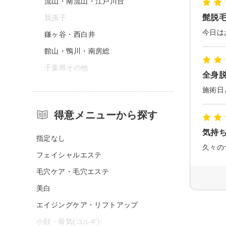
流山・南流山・江戸川台
髭脱
我孫子
鎌ヶ谷・西白井
館山・鴨川・南房総
千葉県その他
全身
得意メニューから探す
気持
指定なし
フェイシャルエステ
毛穴ケア・毛穴エステ
美白
エイジングケア・リフトアップ
小顔・骨気(コルギ)