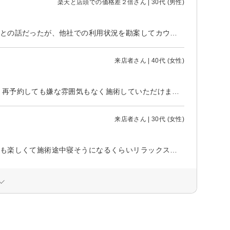
楽天と店頭での価格差２倍さん | 30代 (男性)
今日はお世話になりました。 元々はカウンセリングは予約当日、施術は後日との話だったが、他社での利用状況を勘案してカウンセリング後に脱毛体験をして貰えたのはありがたかったです。 ただ、楽天での髭脱毛体験が4400円。店頭で配っていたチラシの脱毛体験が2200円…。 価格差に2倍も差があり、次回このチラシを持ってきたら2200円で体験できるのか聞いたらダメだと言われた。 また、価格をこの金額にして欲しいと言ったがそれもダメだと言われた。 それなら会計前にその旨の案内をして、キャンセルや変更をするよう促すのが筋ではないのかな？と思いました。 果たして、ご自身や身内が同じ状況ならこの二重価格の設定に納得するのでしょうか？ よく考えていただきたいです。 帰宅してから考え直しても納得できる要素が全くありませんので、こちらに書かせていただき、接客/サービスは1としました。 差額の返金をしていただくなり、次回に伺う際にその金額で施術をしていただくなり、万人が納得できるような誠意ある対応をお願いいたします。
来店者さん | 40代 (女性)
施術日と月経が重なってしまい、1回キャンセルをさせていただきましたが、再予約しても嫌な雰囲気もなく施術していただけました。 某大手脱毛サロンでは体験の予約がなかなか入れられず、施術日前に手が届く範囲の自己前処理が必要でしたが、雑で背中の毛の剃り残しがあるまま施術され、光の照射も雑なので本当に施術されているのか不安でした。 こちらのサロンさんでは丁寧にシェービングしていただき、機械も最新で光の照射も丁寧で信頼出来るものでした。 お値段も他社さんよりもお得でしたが、自分の毛が薄いので検討させていただきましたが、毛が濃かったら当日契約していたと思います。
来店者さん | 30代 (女性)
久々のサロンだったのですが最初から最後まで安心して過ごせました。 お話も楽しくて施術途中寝そうになるくらいリラックスして過ごせました。全身脱毛継続しますが1年後が楽しみです！