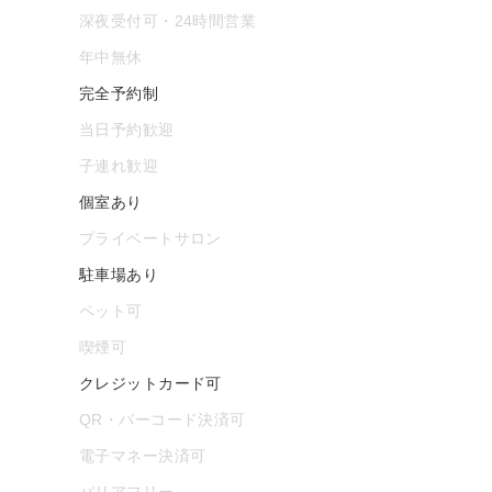
深夜受付可・24時間営業
年中無休
完全予約制
当日予約歓迎
子連れ歓迎
個室あり
プライベートサロン
駐車場あり
ペット可
喫煙可
クレジットカード可
QR・バーコード決済可
電子マネー決済可
バリアフリー