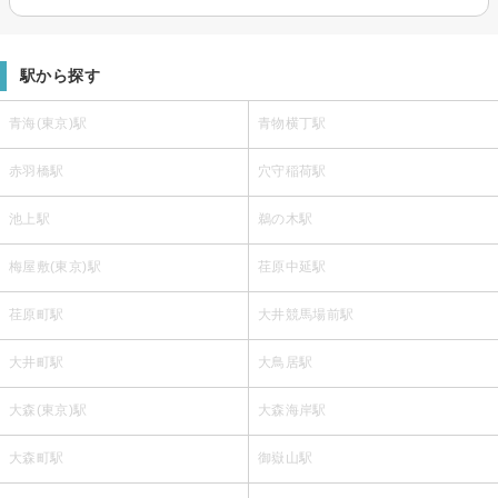
駅から探す
青海(東京)駅
青物横丁駅
赤羽橋駅
穴守稲荷駅
池上駅
鵜の木駅
梅屋敷(東京)駅
荏原中延駅
荏原町駅
大井競馬場前駅
大井町駅
大鳥居駅
大森(東京)駅
大森海岸駅
大森町駅
御嶽山駅