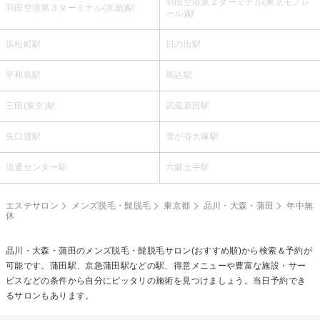
羽田空港第２ターミナル(東京モノレ
羽田空港第３ターミナル(京急)駅
ール)駅
浜松町駅
日の出駅
平和島駅
馬込駅
三田(東京)駅
武蔵新田駅
矢口渡駅
雪が谷大塚駅
流通センター駅
六郷土手駅
エステサロン
メンズ脱毛・髭脱毛
東京都
品川・大森・蒲田
年中無
休
品川・大森・蒲田の
メンズ脱毛・髭脱毛
サロン(おすすめ順)から検索＆予約が
可能です。蒲田駅、京急蒲田駅などの駅、得意メニューや豊富な施設・サー
ビスなどの条件から自分にピッタリの施術を見つけましょう。当日予約でき
るサロンもあります。