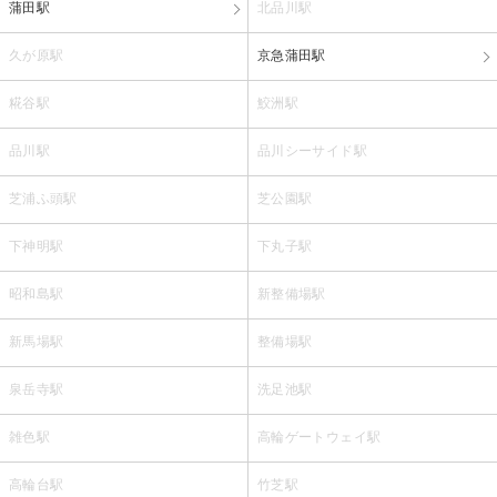
蒲田駅
北品川駅
久が原駅
京急蒲田駅
糀谷駅
鮫洲駅
品川駅
品川シーサイド駅
芝浦ふ頭駅
芝公園駅
下神明駅
下丸子駅
昭和島駅
新整備場駅
新馬場駅
整備場駅
泉岳寺駅
洗足池駅
雑色駅
高輪ゲートウェイ駅
高輪台駅
竹芝駅