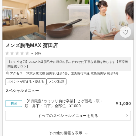
メンズ脱毛MAX 蒲田店
-
(-件)
【8/8 空き◯】JESA上級脱毛士在籍◎お肌に合わせた丁寧な施術を致します【医療機
関提携サロン】
アクセス：JR京浜東北線 蒲田駅 徒歩5分、京浜急行本線 京急蒲田駅 徒歩7分
ポイントが貯まる・使える
メンズ歓迎
スペシャルメニュー
【8月限定*カミソリ負け卒業】ヒゲ脱毛（顎・
￥1,000
初回
頬・鼻下・口下）全部位 ¥1000
すべてのスペシャルメニューを見る
その他の情報を表示