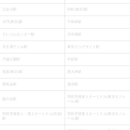
立会川駅
田町(東京)駅
大門(東京)駅
千鳥町駅
テレコムセンター駅
天空橋駅
天王洲アイル駅
東京ビッグサイト駅
戸越公園駅
中延駅
長原(東京)駅
西大井駅
西馬込駅
蓮沼駅
羽田空港第１ターミナル(東京モノレ
旗の台駅
ール)駅
羽田空港第１・第２ターミナル(京急)
羽田空港第３ターミナル(東京モノレ
駅
ール)駅