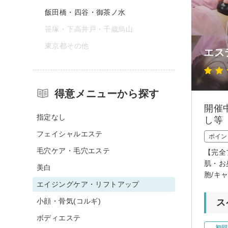
飯田橋・四谷・御茶ノ水
笹塚・下高井戸・千歳烏山
東京都その他
エス
得意メニューから探す
開催
指定なし
し等
フェイシャルエステ
ポイン
毛穴ケア・毛穴エステ
【完全
肌・お
美白
胞/キ
エイジングケア・リフトアップ
小顔・骨気(コルギ)
ス
ボディエステ
初回