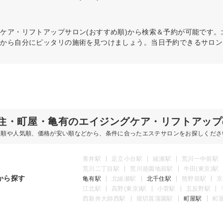
グケア・リフトアップ
サロン(おすすめ順)から検索＆予約が可能です
件から自分にピッタリの施術を見つけましょう。当日予約できるサロン
住・町屋・亀有のエイジングケア・リフトアップ
め順や人気順、価格が安い順などから、条件に合ったエステサロンをお探しくださ
青井駅
足立小台駅
綾瀬駅
荒川一中前駅
荒川二丁目駅
荒川遊園地前駅
牛田(東京)駅
から探す
亀有駅
北綾瀬駅
北千住駅
熊野前駅
京
江北駅
高野(東京)駅
小菅駅
五反野駅
西新井大師西駅
堀切菖蒲園駅
町屋駅
町