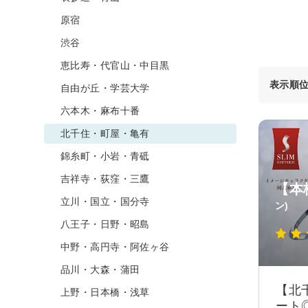
原宿
渋谷
恵比寿・代官山・中目黒
表示順
自由が丘・学芸大学
六本木・麻布十番
北千住・町屋・亀有
錦糸町・小岩・青砥
吉祥寺・荻窪・三鷹
【本
立川・国立・国分寺
ン)
八王子・日野・昭島
中野・高円寺・阿佐ヶ谷
品川・大森・蒲田
【北
上野・日本橋・浅草
ート