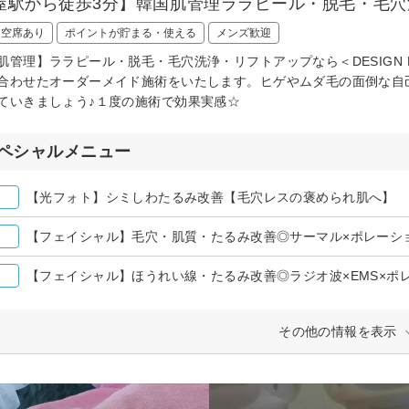
屋駅から徒歩3分】韓国肌管理ララピール・脱毛・毛
日空席あり
ポイントが貯まる・使える
メンズ歓迎
肌管理】ララピール・脱毛・毛穴洗浄・リフトアップなら＜DESIGN
合わせたオーダーメイド施術をいたします。ヒゲやムダ毛の面倒な自
ていきましょう♪１度の施術で効果実感☆
ペシャルメニュー
【光フォト】シミしわたるみ改善【毛穴レスの褒められ肌へ】
【フェイシャル】毛穴・肌質・たるみ改善◎サーマル×ポレーシ
【フェイシャル】ほうれい線・たるみ改善◎ラジオ波×EMS×ポ
その他の情報を表示