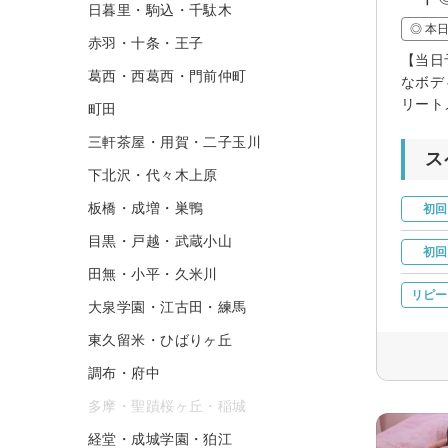
日暮里・駒込・千駄木
◎ 本
赤羽・十条・王子
【当日
葛西・西葛西・門前仲町
なボデ
リート
町田
三軒茶屋・用賀・二子玉川
ス
下北沢・代々木上原
板橋・成増・巣鴨
初回
目黒・戸越・武蔵小山
初回
田無・小平・久米川
リピー
大泉学園・江古田・練馬
東久留米・ひばりヶ丘
調布・府中
多摩・聖蹟桜ヶ丘・稲城
経堂・成城学園・狛江