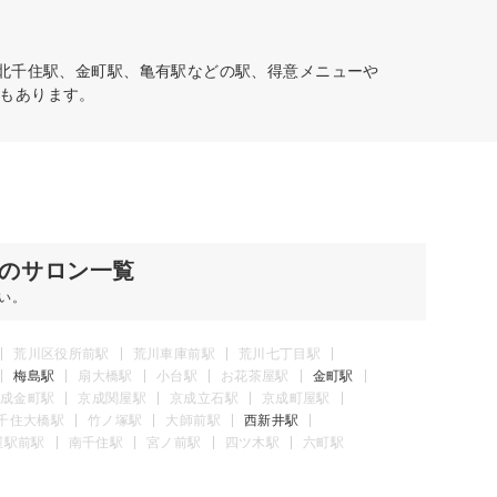
。北千住駅、金町駅、亀有駅などの駅、得意メニューや
もあります。
のサロン一覧
い。
荒川区役所前駅
荒川車庫前駅
荒川七丁目駅
梅島駅
扇大橋駅
小台駅
お花茶屋駅
金町駅
成金町駅
京成関屋駅
京成立石駅
京成町屋駅
千住大橋駅
竹ノ塚駅
大師前駅
西新井駅
屋駅前駅
南千住駅
宮ノ前駅
四ツ木駅
六町駅