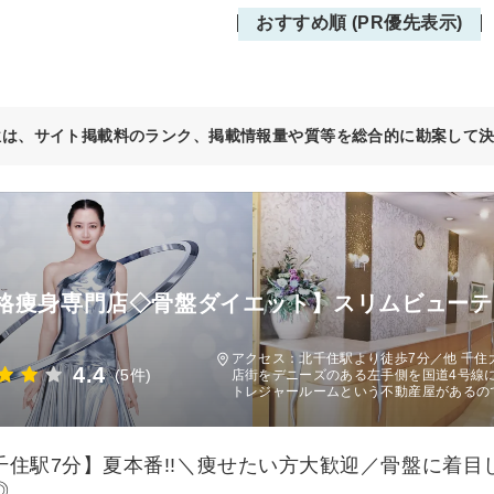
おすすめ順 (PR優先表示)
位は、サイト掲載料のランク、掲載情報量や質等を総合的に勘案して
格痩身専門店◇骨盤ダイエット】スリムビューテ
アクセス：北千住駅より徒歩7分／他 千住
4.4
(5件)
店街をデニーズのある左手側を国道4号線
トレジャールームという不動産屋があるの
千住駅7分】夏本番!!＼痩せたい方大歓迎／骨盤に着
◎