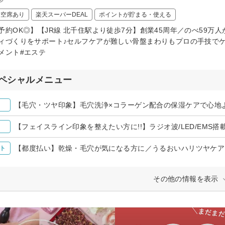
日空席あり
楽天スーパーDEAL
ポイントが貯まる・使える
予約OK◎】【JR線 北千住駅より徒歩7分】創業45周年／のべ59万
ィづくりをサポート♪セルフケアが難しい骨盤まわりもプロの手技でケ
メント#エステ
ペシャルメニュー
【毛穴・ツヤ印象】毛穴洗浄×コラーゲン配合の保湿ケアで心地よさ
【フェイスライン印象を整えたい方に!!】ラジオ波/LED/EMS搭載
【都度払い】乾燥・毛穴が気になる方に／うるおいハリツヤケア ¥
ト
その他の情報を表示