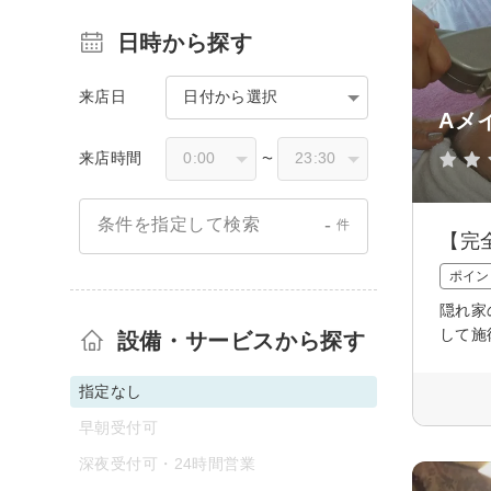
日時から探す
来店日
日付から選択
Aメ
来店時間
〜
-
条件を指定して検索
件
【完
ポイン
隠れ家
して施
設備・サービスから探す
指定なし
早朝受付可
深夜受付可・24時間営業