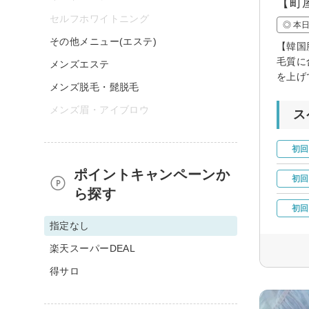
【町
セルフホワイトニング
◎ 本
その他メニュー(エステ)
【韓国
毛質に
メンズエステ
を上げ
メンズ脱毛・髭脱毛
メンズ眉・アイブロウ
ス
初回
ポイントキャンペーンか
初回
ら探す
初回
指定なし
楽天スーパーDEAL
得サロ