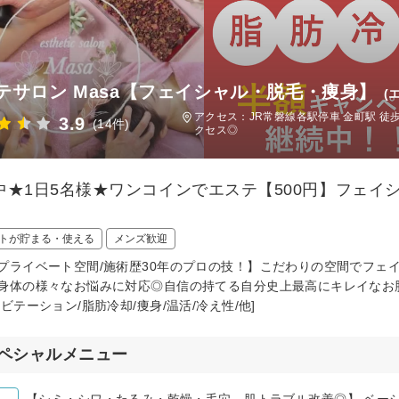
テサロン Masa【フェイシャル・脱毛・痩身】
(
アクセス：JR常磐線各駅停車 金町駅 徒
3.9
(14件)
クセス◎
中★1日5名様★ワンコインでエステ【500円】フェ
トが貯まる・使える
メンズ歓迎
プライベート空間/施術歴30年のプロの技！】こだわりの空間でフェ
身体の様々なお悩みに対応◎自信の持てる自分史上最高にキレイなお肌・
ャビテーション/脂肪冷却/痩身/温活/冷え性/他]
ペシャルメニュー
【シミ・シワ・たるみ・乾燥・毛穴 肌トラブル改善◎】 ベーシックコ