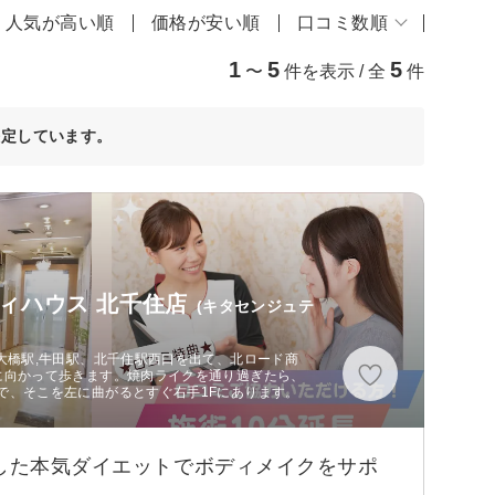
人気が高い順
価格が安い順
口コミ数順
1
5
5
〜
件を表示 / 全
件
決定しています。
ィハウス 北千住店
(キタセンジュテ
大橋駅,牛田駅、北千住駅西口を出て、北ロード商
に向かって歩きます。焼肉ライクを通り過ぎたら、
で、そこを左に曲がるとすぐ右手1Fにあります。
目した本気ダイエットでボディメイクをサポ