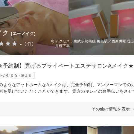
イク
(エーメイク)
アクセス：東武伊勢崎線 梅島駅／西新井駅 徒
-
(-件)
井橋下車
全予約制】寛げるプライベートエステサロンAメイク★
トが貯まる・使える
のようなアットホームなAメイクは、完全予約制、マンツーマンでの
術を受けていただくことができます。貴方のキレイのお手伝いをさせ
その他の情報を表示