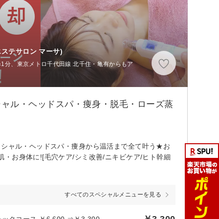
エステサロン マーサ)
歩1分、東京メトロ千代田線 北千住・亀有からもア
イシャル・ヘッドスパ・痩身・脱毛・ローズ蒸
イシャル・ヘッドスパ・痩身から温活まで全て叶う★お
お身体に![毛穴ケア/シミ改善/ニキビケア/ヒト幹細
すべてのスペシャルメニューを見る
￥3,300
ース ￥6,600 ⇒￥3,300