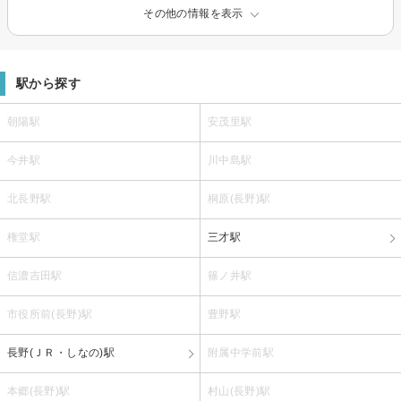
その他の情報を表示
駅から探す
朝陽駅
安茂里駅
今井駅
川中島駅
北長野駅
桐原(長野)駅
権堂駅
三才駅
信濃吉田駅
篠ノ井駅
市役所前(長野)駅
豊野駅
長野(ＪＲ・しなの)駅
附属中学前駅
本郷(長野)駅
村山(長野)駅