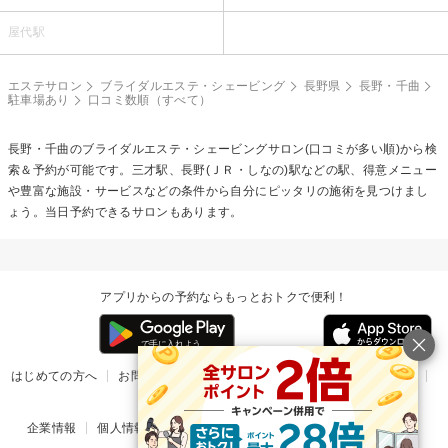
屋代駅
エステサロン
ブライダルエステ・シェービング
長野県
長野・千曲
駐車場あり
口コミ数順（すべて）
長野・千曲の
ブライダルエステ・シェービング
サロン(口コミが多い順)から検
索＆予約が可能です。三才駅、長野(ＪＲ・しなの)駅などの駅、得意メニュー
や豊富な施設・サービスなどの条件から自分にピッタリの施術を見つけまし
ょう。当日予約できるサロンもあります。
アプリからの予約ならもっとおトクで便利！
はじめての方へ
お問い合わせ
ヘルプ
リリース情報
利用規約
掲載ご希望のサロン様
企業情報
個人情報保護方針
楽天のサービス一覧
アプリ一覧