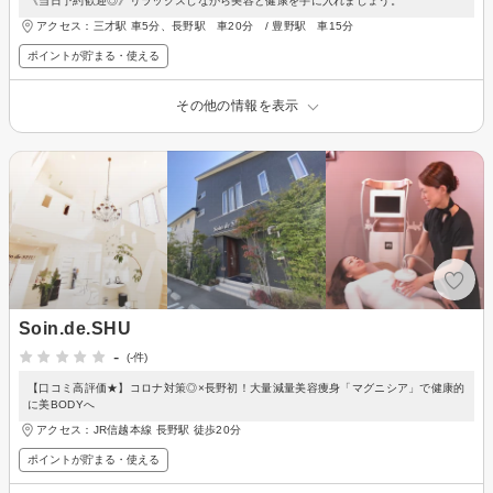
《当日予約歓迎◎》リラックスしながら美容と健康を手に入れましょう。
アクセス：三才駅 車5分、長野駅 車20分 / 豊野駅 車15分
ポイントが貯まる・使える
その他の情報を表示
Soin.de.SHU
-
(-件)
【口コミ高評価★】コロナ対策◎×長野初！大量減量美容痩身「マグニシア」で健康的
に美BODYへ
アクセス：JR信越本線 長野駅 徒歩20分
ポイントが貯まる・使える