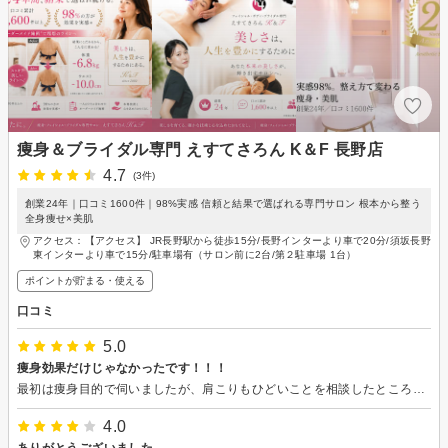
痩身＆ブライダル専門 えすてさろん K＆F 長野店
4.7
(3件)
創業24年｜口コミ1600件｜98%実感 信頼と結果で選ばれる専門サロン 根本から整う
全身痩せ×美肌
アクセス：【アクセス】 JR長野駅から徒歩15分/長野インターより車で20分/須坂長野
東インターより車で15分/駐車場有（サロン前に2台/第２駐車場 1台）
ポイントが貯まる・使える
口コミ
5.0
痩身効果だけじゃなかったです！！！
最初は痩身目的で伺いましたが、肩こりもひどいことを相談したところ、そちらにも効果アリとのことでした。背術後は痩身効果が出ただけでなく、首から腰にかけてほぐれてとても木本よかったです！ダブルの効果でとっても嬉しかったです！そして、なんとなく来店以来代謝が上がりどんどん痩せました！ 店員さんの雰囲気もカジュアルで居心地が良かったです！また予約させていただきます
4.0
ありがとうございました。