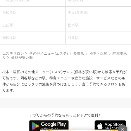
下島(松本電鉄)駅
渚(長野)駅
西松本駅
平田(長野)駅
広丘駅
松本駅
南松本駅
村井駅
エステサロン
その他メニュー(エステ)
長野県
松本・塩尻
駐車場あ
り
価格が安い順
松本・塩尻の
その他メニュー(エステ)
サロン(価格が安い順)から検索＆予約が
可能です。岡谷駅などの駅、得意メニューや豊富な施設・サービスなどの条
件から自分にピッタリの施術を見つけましょう。当日予約できるサロンもあ
ります。
アプリからの予約ならもっとおトクで便利！