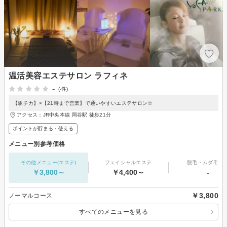
温活美容エステサロン ラフィネ
-
(-件)
【駅チカ】×【21時まで営業】で通いやすいエステサロン☆
アクセス：JR中央本線 岡谷駅 徒歩21分
ポイントが貯まる・使える
メニュー別参考価格
その他メニュー(エステ)
フェイシャルエステ
脱毛・ムダ毛処
￥3,800～
￥4,400～
-
￥3,800
ノーマルコース
すべてのメニューを見る