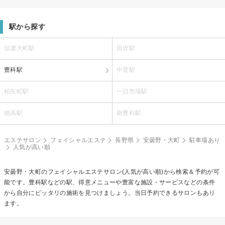
駅から探す
信濃大町駅
田沢駅
豊科駅
中萱駅
柏矢町駅
一日市場駅
穂高駅
南豊科駅
エステサロン
フェイシャルエステ
長野県
安曇野・大町
駐車場あり
人気が高い順
安曇野・大町の
フェイシャルエステ
サロン(人気が高い順)から検索＆予約が可
能です。豊科駅などの駅、得意メニューや豊富な施設・サービスなどの条件
から自分にピッタリの施術を見つけましょう。当日予約できるサロンもあり
ます。