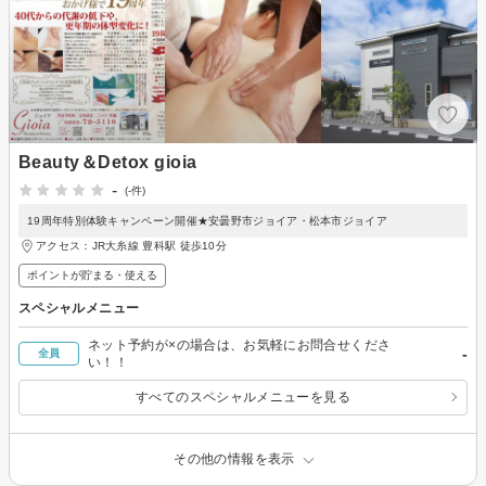
Beauty＆Detox gioia
-
(-件)
19周年特別体験キャンペーン開催★安曇野市ジョイア・松本市ジョイア
アクセス：JR大糸線 豊科駅 徒歩10分
ポイントが貯まる・使える
スペシャルメニュー
ネット予約が×の場合は、お気軽にお問合せくださ
-
全員
い！！
すべてのスペシャルメニューを見る
その他の情報を表示