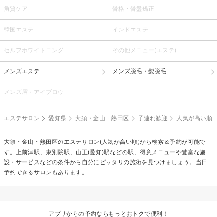
角質ケア
骨格・骨盤矯正
韓国エステ
インドエステ
セルフホワイトニング
その他メニュー(エステ)
メンズエステ
メンズ脱毛・髭脱毛
メンズ眉・アイブロウ
エステサロン
愛知県
大須・金山・熱田区
子連れ歓迎
人気が高い順
大須・金山・熱田区のエステサロン(人気が高い順)から検索＆予約が可能で
す。上前津駅、東別院駅、山王(愛知)駅などの駅、得意メニューや豊富な施
設・サービスなどの条件から自分にピッタリの施術を見つけましょう。当日
予約できるサロンもあります。
アプリからの予約ならもっとおトクで便利！