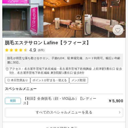
脱毛エステサロン Lafine【ラフィーヌ】
4.9
(6件)
脱毛が得意な落ち着けるサロン。子連れOK、駐車場完備、カード利用可。幅広い年齢
層に対応。
アクセス：名古屋市営地下鉄名城線・名古屋市営地下鉄鶴舞線 上前津駅5番出口 徒歩
5分、名古屋市営地下鉄名城線 東別院駅1番出口 徒歩8分
◎ 本日空席あり
ポイントが貯まる・使える
メンズ歓迎
スペシャルメニュー
【初回】全身脱毛（顔・VIO込み）【レディー
￥5,900
初回
ス】
すべてのスペシャルメニューを見る