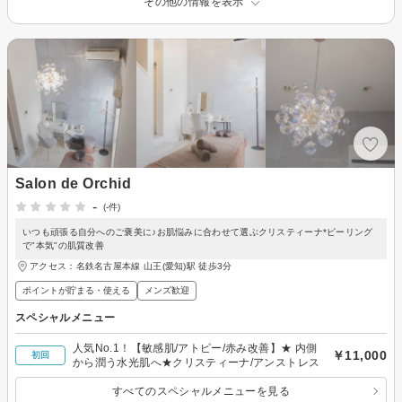
その他の情報を表示
Salon de Orchid
-
(-件)
いつも頑張る自分へのご褒美に♪お肌悩みに合わせて選ぶクリスティーナ*ピーリング
で"本気"の肌質改善
アクセス：名鉄名古屋本線 山王(愛知)駅 徒歩3分
ポイントが貯まる・使える
メンズ歓迎
スペシャルメニュー
人気No.1！【敏感肌/アトピー/赤み改善】★ 内側
￥11,000
初回
から潤う水光肌へ★クリスティーナ/アンストレス
すべてのスペシャルメニューを見る