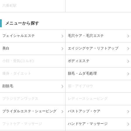
六番町駅
メニューから探す
フェイシャルエステ
毛穴ケア・毛穴エステ
美白
エイジングケア・リフトアップ
小顔・骨気(コルギ)
ボディエステ
痩身・ダイエット
脱毛・ムダ毛処理
顔脱毛
眉・アイブロウ
ブラジリアンワックス
レディースシェービング
ブライダルエステ・シェービング
バストアップ・ケア
フットケア・マッサージ
ハンドケア・マッサージ