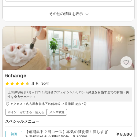
その他の情報を表示
6change
4.8
(10件)
上前津駅徒歩7分☆口コミ高評価のフェイシャルサロン☆綺麗を目指す全ての女性・男
性を全力サポート！
アクセス：名古屋市営地下鉄鶴舞線 上前津駅 徒歩7分
ポイントが貯まる・使える
メンズ歓迎
スペシャルメニュー
【短期集中２回コース】本気の肌改善！詳しすぎ
￥8,800
初回
る肌解析付き☆初回150分 8,800円