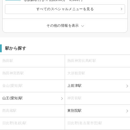
すべてのスペシャルメニューを見る
その他の情報を表示
駅から探す
熱田駅
熱田神宮伝馬町駅
熱田神宮西駅
大須観音駅
金山(愛知)駅
上前津駅
山王(愛知)駅
神宮前駅
西高蔵駅
東別院駅
日比野(名鉄)駅
日比野(名古屋市営)駅