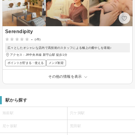
Serendipity
-
(-件)
広々としたオシャレな店内で高技術のスタッフによる極上の癒やしを堪能♪
アクセス：JR中央本線 新守山駅 徒歩1分
ポイントが貯まる・使える
メンズ歓迎
その他の情報を表示
駅から探す
旭前駅
穴ケ洞駅
尼ケ坂駅
荒田駅