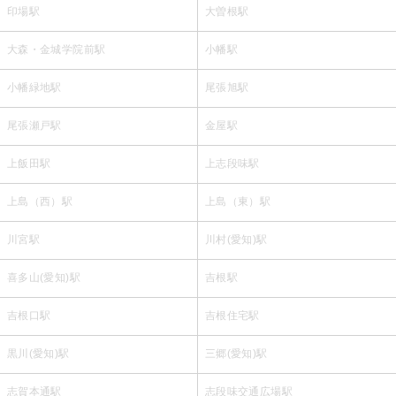
印場駅
大曽根駅
大森・金城学院前駅
小幡駅
小幡緑地駅
尾張旭駅
尾張瀬戸駅
金屋駅
上飯田駅
上志段味駅
上島（西）駅
上島（東）駅
川宮駅
川村(愛知)駅
喜多山(愛知)駅
吉根駅
吉根口駅
吉根住宅駅
黒川(愛知)駅
三郷(愛知)駅
志賀本通駅
志段味交通広場駅