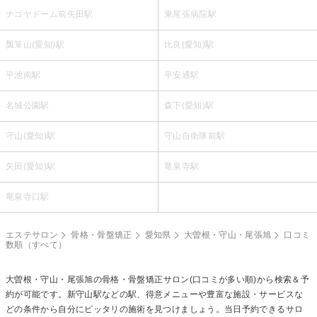
ナゴヤドーム前矢田駅
東尾張病院駅
瓢箪山(愛知)駅
比良(愛知)駅
平池南駅
平安通駅
名城公園駅
森下(愛知)駅
守山(愛知)駅
守山自衛隊前駅
矢田(愛知)駅
竜泉寺駅
竜泉寺口駅
エステサロン
骨格・骨盤矯正
愛知県
大曽根・守山・尾張旭
口コミ
数順（すべて）
大曽根・守山・尾張旭の
骨格・骨盤矯正
サロン(口コミが多い順)から検索＆予
約が可能です。新守山駅などの駅、得意メニューや豊富な施設・サービスな
どの条件から自分にピッタリの施術を見つけましょう。当日予約できるサロ