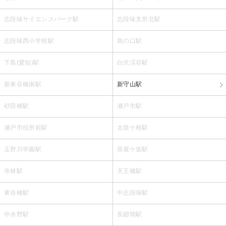
志段味サイエンスパーク駅
志段味支所北駅
志段味西小学校駅
島の口駅
下島(愛知)駅
白沢渓谷駅
新東谷橋南駅
新守山駅
砂田橋駅
瀬戸市駅
瀬戸市役所前駅
太鼓ケ根駅
玉野川学園駅
茶屋ケ坂駅
寺林駅
天王橋駅
東谷橋駅
中志段味駅
中水野駅
長廻間駅