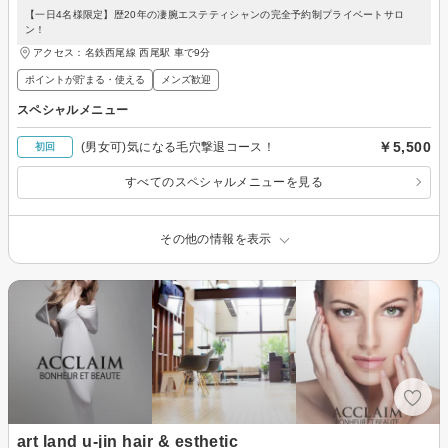
【一日4名様限定】歴20年の凄腕エステティシャンの完全予約制プライベートサロ
ン！
アクセス：名鉄西尾線 西尾駅 車で9分
ポイントが貯まる・使える
メンズ歓迎
スペシャルメニュー
￥5,500
(男女可)気になる毛穴撃退コース！
初回
すべてのスペシャルメニューを見る
その他の情報を表示
art land u-jin hair & esthetic