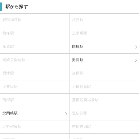
駅から探す
愛環梅坪駅
相見駅
梅坪駅
上挙母駅
永覚駅
岡崎駅
岡崎公園前駅
男川駅
貝津駅
形原駅
上豊田駅
上横須賀駅
蒲郡駅
蒲郡競艇場前駅
北岡崎駅
北新川駅
北野桝塚駅
吉良吉田駅