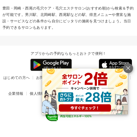
豊田・岡崎・西尾の
毛穴ケア・毛穴エステ
サロン(おすすめ順)から検索＆予約
が可能です。男川駅、北岡崎駅、西尾駅などの駅、得意メニューや豊富な施
設・サービスなどの条件から自分にピッタリの施術を見つけましょう。当日
予約できるサロンもあります。
アプリからの予約ならもっとおトクで便利！
はじめての方へ
お問い合わせ
ヘルプ
リリース情報
利用規約
掲載ご希望のサロン様
企業情報
個人情報保護方針
楽天のサービス一覧
アプリ一覧
© Rakuten Group, Inc.