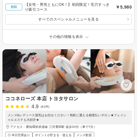
【女性・男性ともにOK！】初回限定！毛穴すっき
￥5,980
初回
り吸引コース
すべてのスペシャルメニューを見る
その他の情報を表示
ココネローズ 本店 トヨタサロン
4.9
(41件)
メンズ&レディース脱毛はお任せください！気軽に通える都度払いサロン★フェイシ
ャルエステも大好評★
アクセス：愛知環状鉄道線 三河豊田駅 徒歩30分（車で7分）
◎ 本日空席あり
ポイントが貯まる・使える
メンズ歓迎