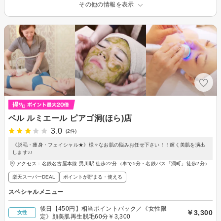
その他の情報を表示
ベル ルミエール ピアゴ洞(ほら)店
3.0
(2件)
《脱毛・痩身・フェイシャル★》様々なお肌の悩みお任せ下さい！！輝く美肌を演出
します♪♪
アクセス：名鉄名古屋本線 男川駅 徒歩22分（車で5分・名鉄バス「洞町」徒歩2分）
楽天スーパーDEAL
ポイントが貯まる・使える
スペシャルメニュー
後日【450円】相当ポイントバック／《女性限
￥3,300
女性
定》顔美肌再生脱毛60分￥3,300