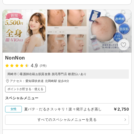
NonNon
4.9
(7件)
岡崎市◇看護師在籍お肌質改善.脱毛専門店 都度払いあり
アクセス：愛知環状鉄道 北岡崎駅 徒歩8分
ポイントが貯まる・使える
スペシャルメニュー
￥2,750
夏バテ・だるさスッキリ！楽々発汗よもぎ蒸し
女性
すべてのスペシャルメニューを見る