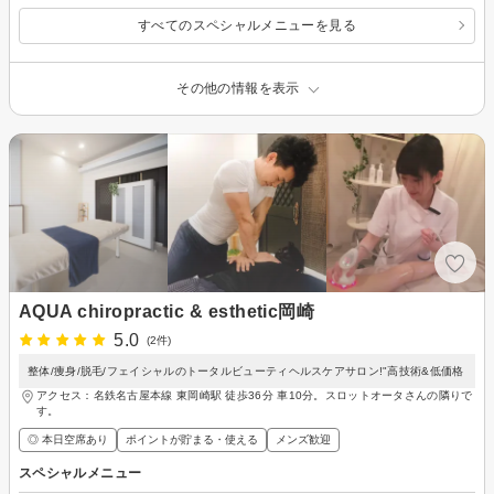
すべてのスペシャルメニューを見る
その他の情報を表示
AQUA chiropractic & esthetic岡崎
5.0
(2件)
整体/痩身/脱毛/フェイシャルのトータルビューティヘルスケアサロン!"高技術&低価格
アクセス：名鉄名古屋本線 東岡崎駅 徒歩36分 車10分。スロットオータさんの隣りで
す。
◎ 本日空席あり
ポイントが貯まる・使える
メンズ歓迎
スペシャルメニュー