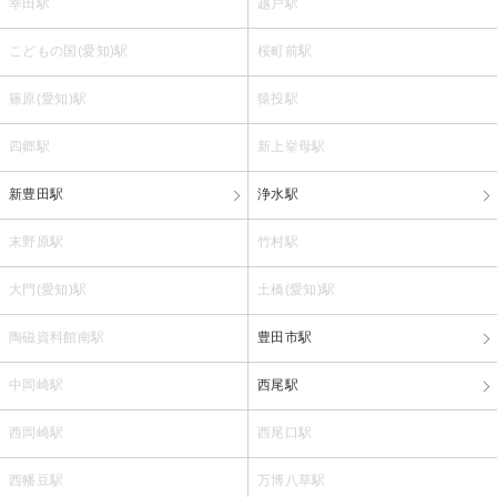
幸田駅
越戸駅
こどもの国(愛知)駅
桜町前駅
篠原(愛知)駅
猿投駅
四郷駅
新上挙母駅
新豊田駅
浄水駅
末野原駅
竹村駅
大門(愛知)駅
土橋(愛知)駅
陶磁資料館南駅
豊田市駅
中岡崎駅
西尾駅
西岡崎駅
西尾口駅
西幡豆駅
万博八草駅