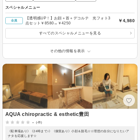
スペシャルメニュー
【透明感UP！】お顔＋首＋デコルテ 光フォト3
￥4,980
全員
点セット￥8580→￥4250
すべてのスペシャルメニューを見る
その他の情報を表示
AQUA chiropractic & esthetic豊田
-
(-件)
《駐車場あり》《24時まで♪》《個室あり》小顔＆脱毛☆☆理想の自分になりたいア
ナタを応援します☆