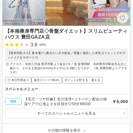
【本格痩身専門店◇骨盤ダイエット】スリムビューティ
ハウス 豊田GAZA店
3.8
(5件)
【豊田市駅チカ】夏本番!!＼痩せたい方大歓迎／骨盤に着目した本気ダイエットでボデ
ィメイクをサポート◎
アクセス：名鉄三河線 豊田市駅より徒歩1分／他 新豊田駅、名鉄豊田市駅改札を左に
曲がり、そのまま直結のGAZA(ギャザ)ビル3階になります。［他 新豊田駅よりアクセ
ス可］
◎ 本日空席あり
楽天スーパーDEAL
ポイントが貯まる・使える
スペシャルメニュー
【毛穴・ツヤ印象】毛穴洗浄×コラーゲン配合の保
￥8,000
初回
湿ケアで心地よさを目指す◎50分¥8000
すべてのスペシャルメニューを見る
その他の情報を表示