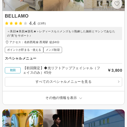
BELLAMO
4.4
(13件)
＜美顔★美肌★脱毛★＞レディースも☆メンズも☆熟練した施術とマシンであなた
の”美”をサポート♪
アクセス：名鉄西尾線 西尾駅 徒歩8分
ポイントが貯まる・使える
メンズ歓迎
スペシャルメニュー
【初回限定】◆光リフトアップフェイシャル（フ
￥3,800
初回
ェイスのみ）45分
すべてのスペシャルメニューを見る
その他の情報を表示