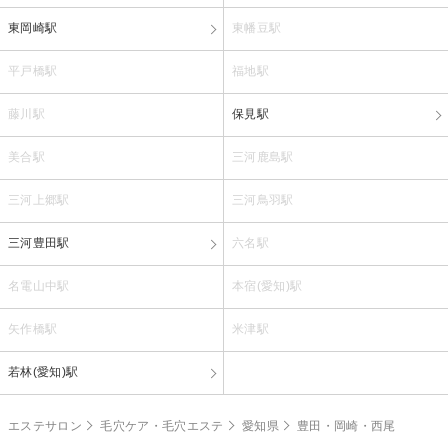
東岡崎駅
東幡豆駅
平戸橋駅
福地駅
藤川駅
保見駅
美合駅
三河鹿島駅
三河上郷駅
三河鳥羽駅
三河豊田駅
六名駅
名電山中駅
本宿(愛知)駅
矢作橋駅
米津駅
若林(愛知)駅
エステサロン
毛穴ケア・毛穴エステ
愛知県
豊田・岡崎・西尾