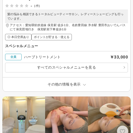
-
(-件)
髪の悩みも相談できるトータルビューティーサロン。レディースシェービングも行っ
ています。
アクセス：愛知環状鉄道線 保見駅 徒歩1分、名鉄豊田線 浄水駅 豊田市おいでんバス
にて保見団地行き 保見駅前下車徒歩1分
◎ 本日空席あり
ポイントが貯まる・使える
スペシャルメニュー
￥33,000
ハーブトリートメント
全員
すべてのスペシャルメニューを見る
その他の情報を表示