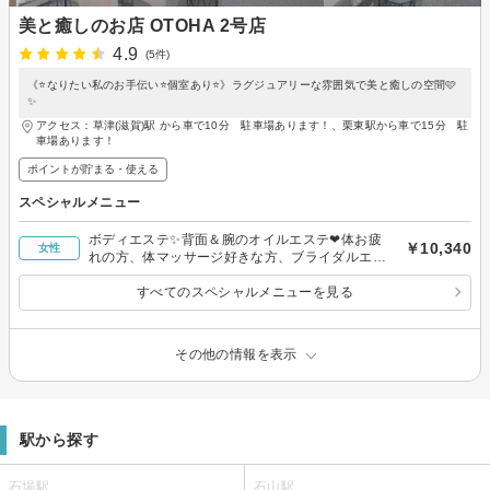
美と癒しのお店 OTOHA 2号店
4.9
(5件)
《⭐️なりたい私のお手伝い⭐️個室あり⭐》ラグジュアリーな雰囲気で美と癒しの空間🩷
✨
アクセス：草津(滋賀)駅 から車で10分 駐車場あります！、栗東駅から車で15分 駐
車場あります！
ポイントが貯まる・使える
スペシャルメニュー
ボディエステ✨背面＆腕のオイルエステ❤体お疲
￥10,340
女性
れの方、体マッサージ好きな方、ブライダルエス
テにも✨
すべてのスペシャルメニューを見る
その他の情報を表示
駅から探す
石場駅
石山駅