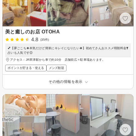
美と癒しのお店 OTOHA
4.8
(35件)
💕【夢ごこち🍀本気だけど簡単にキレイになりたい🍀】初めてさんおススメ明朗料金❣️
占いも人気です😊
アクセス：JR草津駅から車で約10分 店舗前広々駐車場あります。
ポイントが貯まる・使える
メンズ歓迎
その他の情報を表示