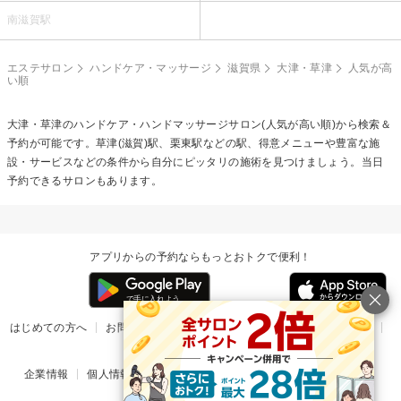
南滋賀駅
エステサロン
ハンドケア・マッサージ
滋賀県
大津・草津
人気が高
い順
大津・草津の
ハンドケア・ハンドマッサージ
サロン(人気が高い順)から検索＆
予約が可能です。草津(滋賀)駅、栗東駅などの駅、得意メニューや豊富な施
設・サービスなどの条件から自分にピッタリの施術を見つけましょう。当日
予約できるサロンもあります。
アプリからの予約ならもっとおトクで便利！
はじめての方へ
お問い合わせ
ヘルプ
リリース情報
利用規約
掲載ご希望のサロン様
企業情報
個人情報保護方針
楽天のサービス一覧
アプリ一覧
© Rakuten Group, Inc.