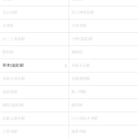
石山寺駅
近江神宮前駅
大津駅
大津京駅
おごと温泉駅
小野(滋賀)駅
堅田駅
唐崎駅
草津(滋賀)駅
京阪石山駅
京阪大津京駅
京阪膳所駅
滋賀里駅
島ノ関駅
瀬田(滋賀)駅
膳所駅
比叡山坂本駅
びわ湖浜大津駅
三井寺駅
南草津駅