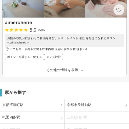
aimercherie
5.0
(5件)
お悩みや気分に合わせて精油を選び、トリートメント♪自分を好きになれるサロン
≪aimercherie≫
アクセス：京都市営地下鉄東西線 京都市役所前駅 徒歩2分
ポイントが貯まる・使える
メンズ歓迎
その他の情報を表示
駅から探す
京都河原町駅
京都市役所前駅
祇園四条駅
三条(京都)駅