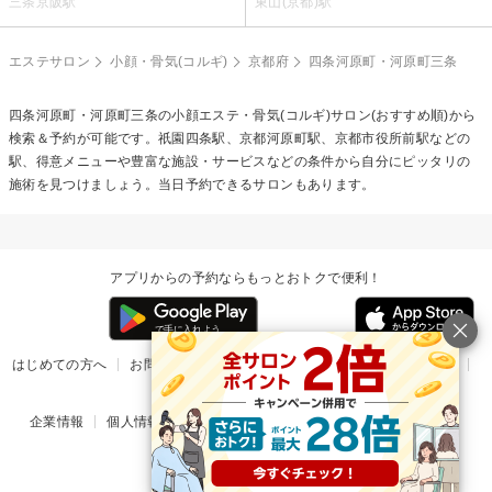
三条京阪駅
東山(京都)駅
エステサロン
小顔・骨気(コルギ)
京都府
四条河原町・河原町三条
四条河原町・河原町三条の
小顔エステ・骨気(コルギ)
サロン(おすすめ順)から
検索＆予約が可能です。祇園四条駅、京都河原町駅、京都市役所前駅などの
駅、得意メニューや豊富な施設・サービスなどの条件から自分にピッタリの
施術を見つけましょう。当日予約できるサロンもあります。
アプリからの予約ならもっとおトクで便利！
はじめての方へ
お問い合わせ
ヘルプ
リリース情報
利用規約
掲載ご希望のサロン様
企業情報
個人情報保護方針
楽天のサービス一覧
アプリ一覧
© Rakuten Group, Inc.