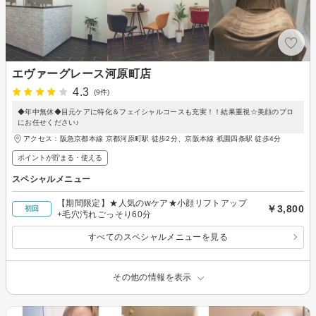
エヴァーグレース河原町店
4.3
(9件)
◆年中無休◆目元ケアに特化＆フェイシャルコースも充実！！結果重視☆美顔のプロ
にお任せください♪
アクセス：阪急京都本線 京都河原町駅 徒歩2分、京阪本線 祇園四条駅 徒歩4分
ポイントが貯まる・使える
スペシャルメニュー
【期間限定】★人気のwケア★小顔リフトアップ
￥3,800
初回
+毛穴汚れごっそり60分
すべてのスペシャルメニューを見る
その他の情報を表示