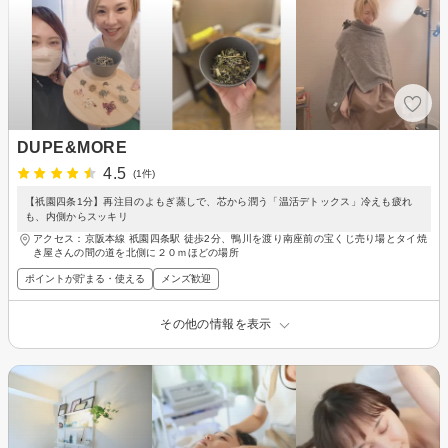
DUPE&MORE
4.5
(1件)
【祇園四条1分】再注目のよもぎ蒸しで、芯から潤う「温活デトックス」冷えも疲れ
も、内側からスッキリ
アクセス：京阪本線 祇園四条駅 徒歩2分、鴨川を渡り南座前の宝くじ売り場とタイ焼
き屋さんの間の道を北側に２０ｍほどの場所
ポイントが貯まる・使える
メンズ歓迎
その他の情報を表示